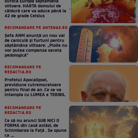
sufoca Europa săptămâna
viitoare. HARTA domului de
căldură care va aduce până la
42 de grade Celsius
RECOMANDARE PE ANTENA3.RO
Șefa ANM anunță un nou val
de caniculă și furtuni pentru
săptămâna viitoare: „Ploile nu
vor putea compensa seceta
pedologică”
RECOMANDARE PE
REDACTIA.RO
Profetul Apocalipsei,
previziune cutremuratoare
pentru final de an. Ce se va
intampla cu LUMEA e TERIBIL
RECOMANDARE PE
REDACTIA.RO
Ce să nu arunci SUB NICI O
FORMA din casă astăzi, de
Schimbarea la Față . Se spune
ca ....