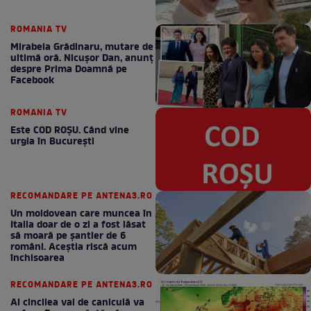
ROMANIA TV
Mirabela Grădinaru, mutare de
ultimă oră. Nicuşor Dan, anunţ
despre Prima Doamnă pe
Facebook
ROMANIA TV
Este COD ROŞU. Când vine
urgia în Bucureşti
RECOMANDARE PE ANTENA3.RO
Un moldovean care muncea în
Italia doar de o zi a fost lăsat
să moară pe şantier de 6
români. Aceștia riscă acum
închisoarea
RECOMANDARE PE ANTENA3.RO
Al cincilea val de caniculă va