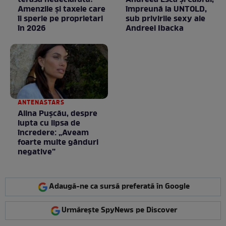
terasă nedeclarată?
Andreea Esca şi Cabral,
Amenzile și taxele care
împreună la UNTOLD,
îi sperie pe proprietari
sub privirile sexy ale
în 2026
Andreei Ibacka
ANTENASTARS
Alina Pușcău, despre
lupta cu lipsa de
încredere: „Aveam
foarte multe gânduri
negative”
Adaugă-ne ca sursă preferată în Google
Urmărește SpyNews pe Discover