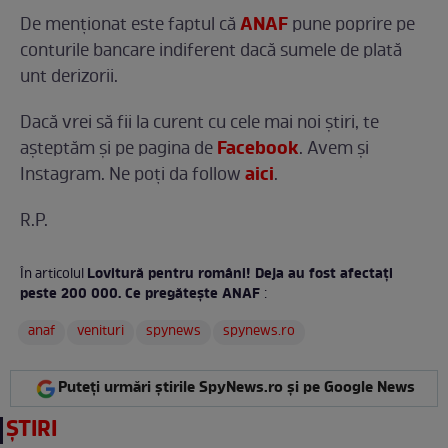
ANAF
De menţionat este faptul că
pune poprire pe
conturile bancare indiferent dacă sumele de plată
unt derizorii.
Dacă vrei să fii la curent cu cele mai noi ştiri, te
Facebook
așteptăm și pe pagina de
. Avem și
aici
Instagram. Ne poți da follow
.
R.P.
Lovitură pentru români! Deja au fost afectaţi
În articolul
peste 200 000. Ce pregăteşte ANAF
:
anaf
venituri
spynews
spynews.ro
Puteți urmări știrile SpyNews.ro și pe Google News
ȘTIRI