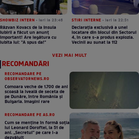
SHOWBIZ INTERN
• ieri la 23:46
STIRI INTERNE
• ieri la 22:51
Răzvan Kovacs de la Insula
Declarația exclusivă a unei
Iubirii a făcut un anunț
locatare din blocul din Sectorul
important! Are legătura cu
4, în care s-a produs explozia.
iubita lui: "A spus da!"
Vecinii au sunat la 112
VEZI MAI MULT
RECOMANDĂRI
RECOMANDARE PE
OBSERVATORNEWS.RO
Comoara veche de 1.700 de ani
scoasă la iveală de seceta de
pe Dunăre, între România şi
Bulgaria. Imagini rare
RECOMANDARE PE AS.RO
Cum se menţine în formă soţia
lui Leonard Doroftei, la 51 de
ani. „Secretul” pe care l-a
dezvăluit