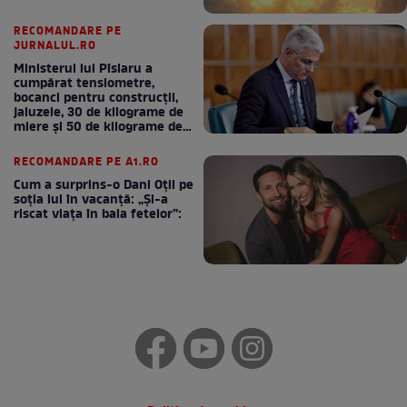
RECOMANDARE PE
JURNALUL.RO
Ministerul lui Pîslaru a
cumpărat tensiometre,
bocanci pentru construcții,
jaluzele, 30 de kilograme de
miere și 50 de kilograme de
cafea
RECOMANDARE PE A1.RO
Cum a surprins-o Dani Oțil pe
soția lui în vacanță: „Și-a
riscat viața în baia fetelor”: