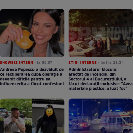
SHOWBIZ INTERN
• la 00:07
STIRI INTERNE
• ieri la 23:54
Andreea Popescu a dezvăluit de
Administratorul blocului
ce recuperarea după operație a
afectat de incendiu, din
devenit dificilă pentru ea.
Sectorul 4 al Bucureștiului, a
Influencerița a făcut confesiuni
făcut declarații exclusive: ”Avea
materiale plastice, a luat foc”