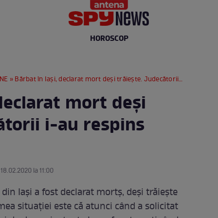
HOROSCOP
RNE
» Bărbat în Iași, declarat mort deși trăiește. Judecătorii i-au respins contestația
 declarat mort deși
ătorii i-au respins
 18.02.2020 la 11:00
din Iași a fost declarat mortș, deși trăiește
mea situației este că atunci când a solicitat