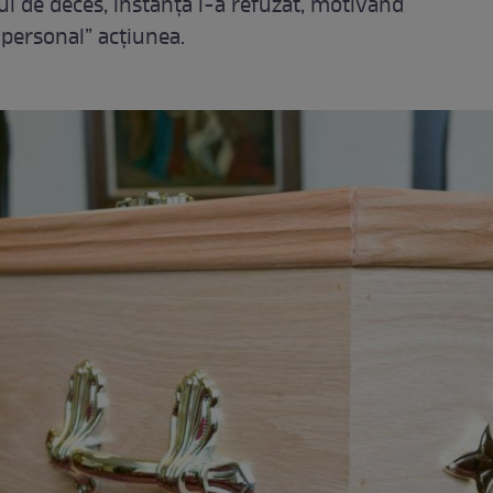
lui de deces, instanța l-a refuzat, motivând
 personal” acțiunea.