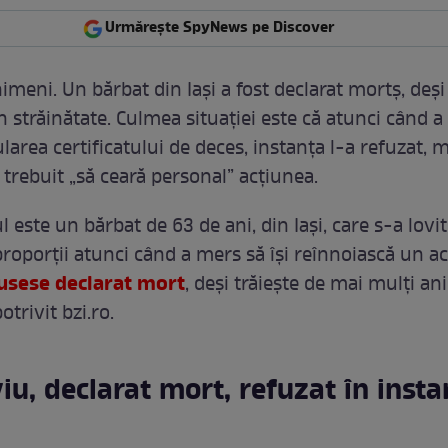
Urmărește SpyNews pe Discover
 nimeni. Un bărbat din Iași a fost declarat mortș, deși
n străinătate. Culmea situației este că atunci când a 
larea certificatului de deces, instanța l-a refuzat,
 trebuit „să ceară personal” acțiunea.
 este un bărbat de 63 de ani, din Iași, care s-a lovit
proporții atunci când a mers să își reînnoiască un ac
fusese declarat mort
, deși trăiește de mai mulți ani
otrivit bzi.ro.
iu, declarat mort, refuzat în insta