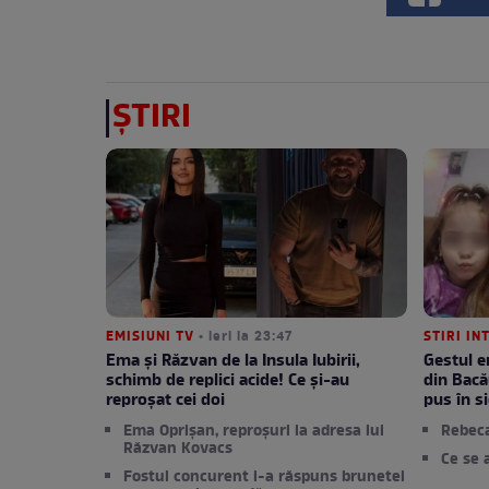
ȘTIRI
EMISIUNI TV
• ieri la 23:47
STIRI IN
Ema și Răzvan de la Insula Iubirii,
Gestul e
schimb de replici acide! Ce și-au
din Bacă
reproșat cei doi
pus în si
Ema Oprișan, reproșuri la adresa lui
Rebec
Răzvan Kovacs
Ce se 
Fostul concurent i-a răspuns brunetei