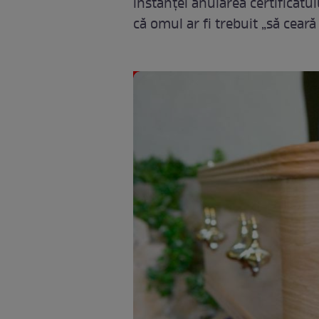
instanței anularea certificatu
că omul ar fi trebuit „să ceară