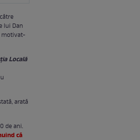
către
e lui Dan
i motivat-
ția Locală
u
tată, arată
0 de ani.
nuind că