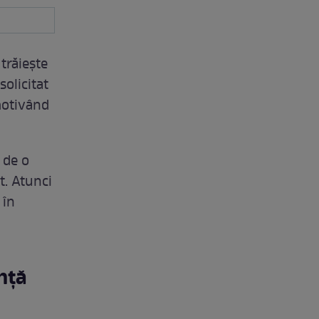
 trăiește
solicitat
 motivând
 de o
t. Atunci
 în
nță