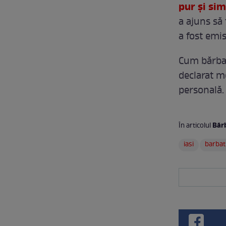
pur și sim
a ajuns să 
a fost emis
Cum bărbatu
declarat m
personală. 
Bărb
În articolul
iasi
barbat 