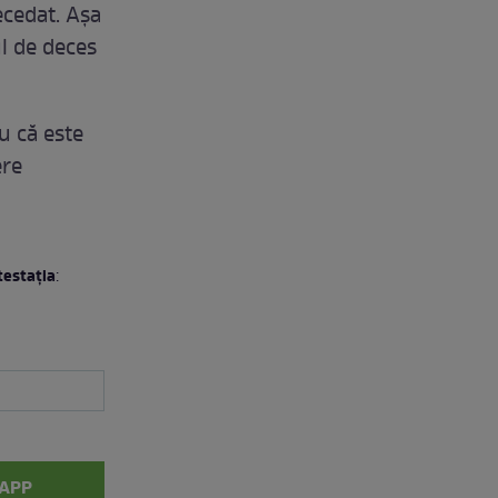
ecedat. Așa
ul de deces
u că este
ere
testația
:
APP