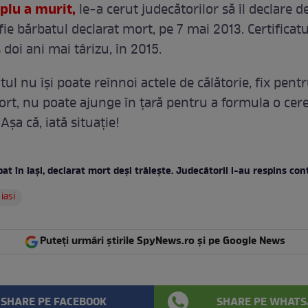
plu a murit,
le-a cerut judecătorilor să îl declare d
fie bărbatul declarat mort, pe 7 mai 2013. Certificat
 doi ani mai târizu, în 2015.
l nu își poate reînnoi actele de călătorie, fix pentr
ort, nu poate ajunge în țară pentru a formula o cer
Așa că, iată situație!
at în Iași, declarat mort deși trăiește. Judecătorii i-au respins con
iasi
Puteți urmări știrile SpyNews.ro și pe Google News
SHARE PE FACEBOOK
SHARE PE WHATS