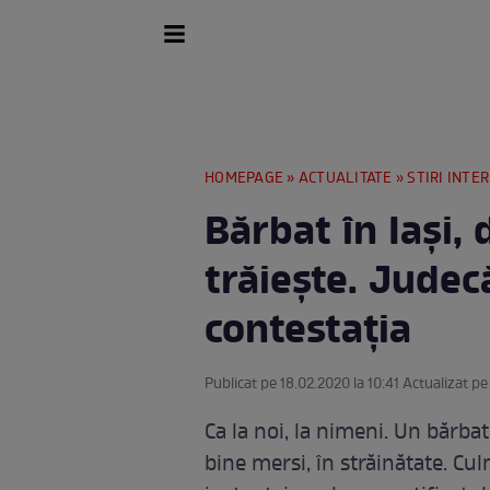
HOMEPAGE
»
ACTUALITATE
»
STIRI INTE
Bărbat în Iași,
trăiește. Judec
contestația
Publicat pe 18.02.2020 la 10:41 Actualizat pe
Ca la noi, la nimeni. Un bărbat 
bine mersi, în străinătate. Cul