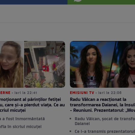
TERNE
• ieri la 22:41
EMISIUNI TV
• ieri la 22:06
moționant al părinților fetiței
Radu Vâlcan a reacționat la
u, care și-a pierdut viața. Ce au
transformarea Daianei, la Insula
criul micuței
- Reuniuni. Prezentatorul: „Wo
a a fost înmormântată
Radu Vâlcan, șocat de transf
Daianei
afla în sicriul micuței
Ce i-a transmis prezentatorul