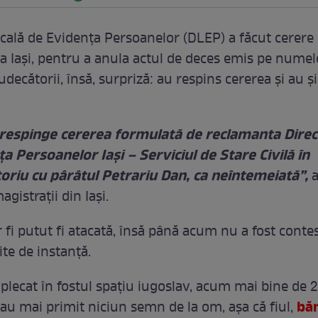
ocală de Evidența Persoanelor (DLEP) a făcut cerere 
a Iași, pentru a anula actul de deces emis pe numel
udecătorii, însă, surpriză: au respins cererea și au ș
 respinge cererea formulată de reclamanta Direc
a Persoanelor Iași – Serviciul de Stare Civilă în
oriu cu pârâtul Petrariu Dan, ca neîntemeiată”,
a
gistrații din Iași.
 fi putut fi atacată, însă până acum nu a fost contes
ite de instanță.
 plecat în fostul spațiu iugoslav, acum mai bine de 2
bă
au mai primit niciun semn de la om, așa că fiul,