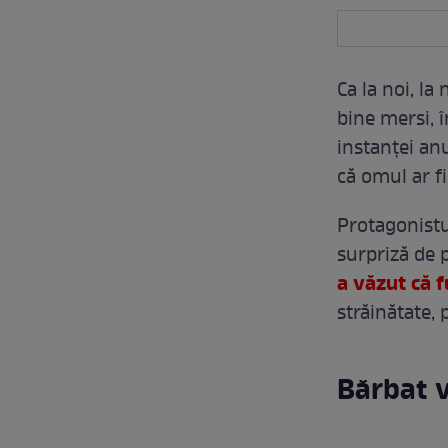
Ca la noi, la
bine mersi, î
instanței anu
că omul ar fi
Protagonistul
surpriză de 
a văzut că 
străinătate, p
Bărbat v