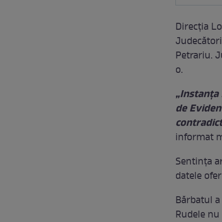
Direcția L
Judecători
Petrariu. J
o.
„Instanța
de Evidenț
contradict
informat ma
Sentința ar
datele ofer
Bărbatul a
Rudele nu 