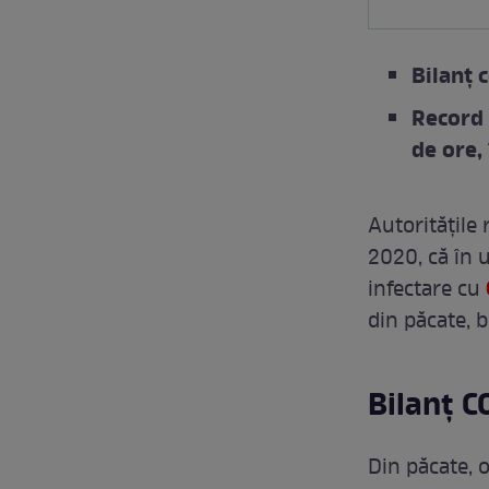
Bilanț 
Record 
de ore,
Autoritățile
2020, că în u
infectare cu
din păcate, b
Bilanț C
Din păcate, 