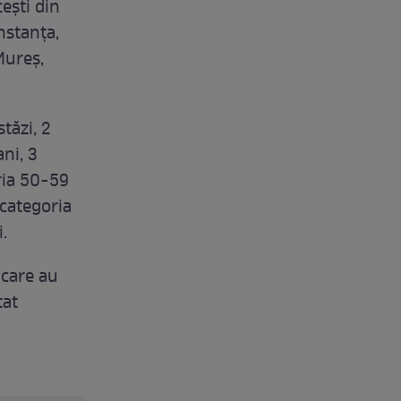
cești din
nstanța,
Mureș,
tăzi, 2
ani, 3
ria 50-59
 categoria
.
 care au
tat