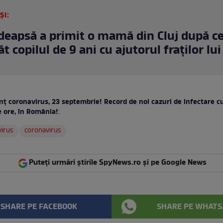
ȘI:
deapsă a primit o mamă din Cluj după ce
 copilul de 9 ani cu ajutorul fraților lui
nț coronavirus, 23 septembrie! Record de noi cazuri de infectare c
e ore, în România!
:
virus
coronavirus
Puteți urmări știrile SpyNews.ro și pe Google News
SHARE PE FACEBOOK
SHARE PE WHATS