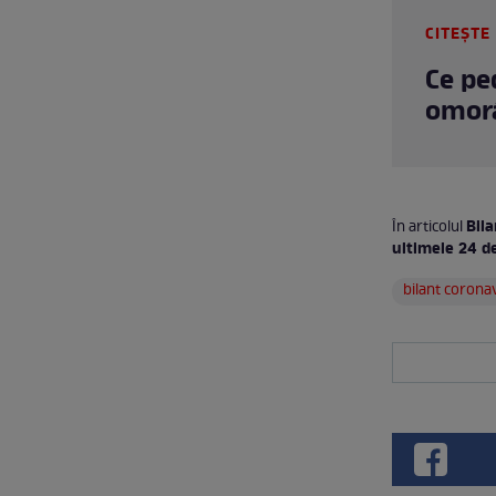
CITEȘTE 
Ce pe
omorât
Bila
În articolul
ultimele 24 d
bilant corona