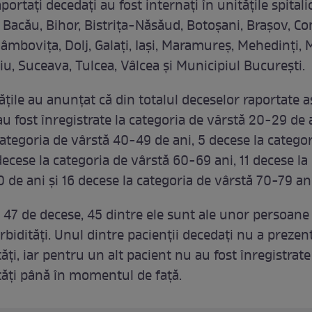
aportați decedați au fost internați în unitățile spitali
, Bacău, Bihor, Bistrița-Năsăud, Botoșani, Brașov, Co
âmbovița, Dolj, Galați, Iași, Maramureș, Mehedinți, 
iu, Suceava, Tulcea, Vâlcea și Municipiul București.
ățile au anunțat că din totalul deceselor raportate as
au fost înregistrate la categoria de vârstă 20-29 de 
categoria de vârstă 40-49 de ani, 5 decese la catego
decese la categoria de vârstă 60-69 ani, 11 decese la
 de ani și 16 decese la categoria de vârstă 70-79 ani
e 47 de decese, 45 dintre ele sunt ale unor persoane
bidități. Unul dintre pacienții decedați nu a prezen
ți, iar pentru un alt pacient nu au fost înregistrate
ăți până în momentul de față.