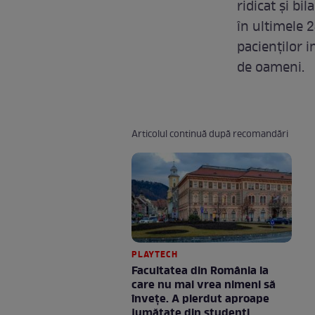
ridicat și b
în ultimele 
pacienților 
de oameni.
Articolul continuă după recomandări
PLAYTECH
Facultatea din România la
care nu mai vrea nimeni să
înveţe. A pierdut aproape
jumătate din studenţi