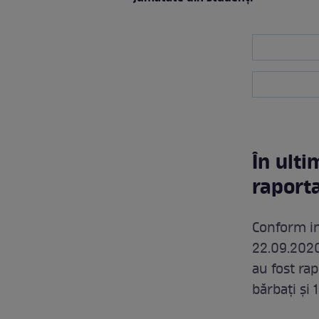
În ulti
raporta
Conform inf
22.09.2020
au fost rap
bărbați și 