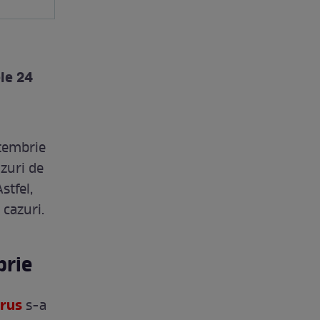
le 24
ptembrie
azuri de
stfel,
 cazuri.
brie
rus
s-a