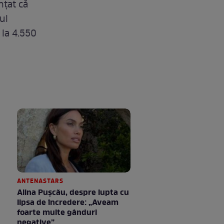
nțat că
ul
 la 4.550
ANTENASTARS
Alina Pușcău, despre lupta cu
lipsa de încredere: „Aveam
foarte multe gânduri
negative”