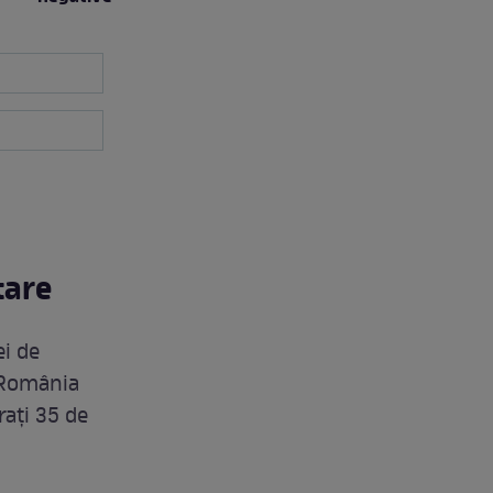
tare
ei de
n România
rați 35 de