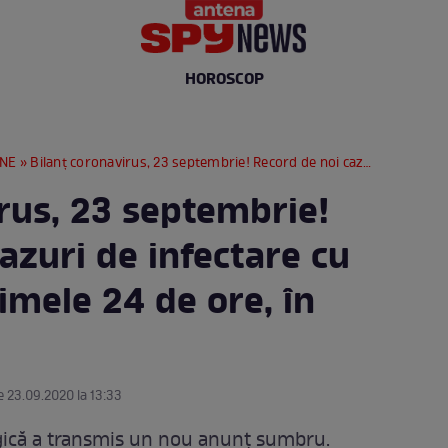
HOROSCOP
RNE
» Bilanț coronavirus, 23 septembrie! Record de noi cazuri de infectare cu COVID-19, în ultimele 24 de ore, în România!
rus, 23 septembrie!
azuri de infectare cu
timele 24 de ore, în
e 23.09.2020 la 13:33
gică a transmis un nou anunț sumbru.