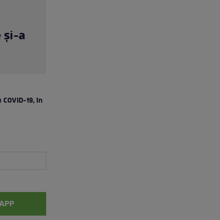
 și-a
u COVID-19, în
APP