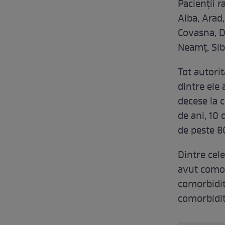
Pacienții r
Alba, Arad
Covasna, D
Neamț, Sib
Tot autorit
dintre ele 
decese la 
de ani, 10 
de peste 80
Dintre cel
avut comor
comorbidită
comorbidit