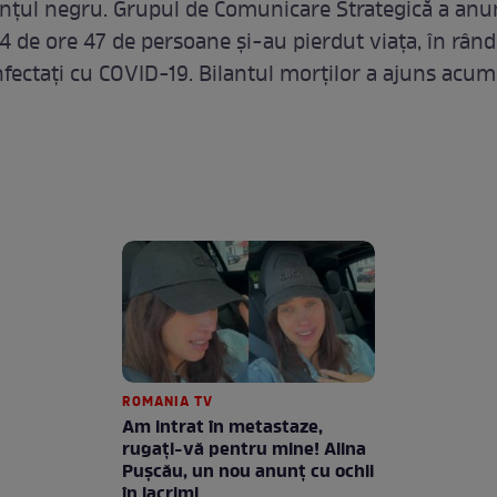
ilanțul negru. Grupul de Comunicare Strategică a anu
24 de ore 47 de persoane și-au pierdut viața, în rând
infectați cu COVID-19. Bilantul morților a ajuns acum
ROMANIA TV
Am intrat în metastaze,
rugaţi-vă pentru mine! Alina
Puşcău, un nou anunţ cu ochii
în lacrimi