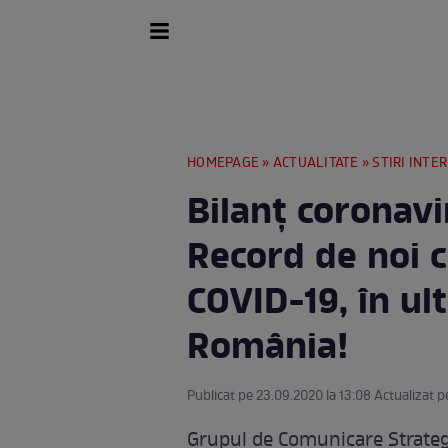
HOMEPAGE
»
ACTUALITATE
»
STIRI INTE
Bilanț coronavi
Record de noi c
COVID-19, în ul
România!
Publicat pe 23.09.2020 la 13:08 Actualizat p
Grupul de Comunicare Strate