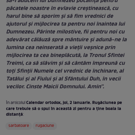
să-I aducem lui Dumnezeu pocăință pentru
păcatele noastre în evlavie creștinească, cu
harul bine să sporim și să fim vrednici de
ajutorul și mijlocirea ta pentru noi înaintea lui
Dumnezeu. Părinte milostive, fii pentru noi cu
adevărat călăuză spre mântuire și adună-ne la
lumina cea neinserată a vieții veșnice prin
mijlocirea ta cea bineplăcută, la Tronul Sfintei
Treimi, ca să slăvim și să cântăm împreună cu
toți Sfinții Numele cel vrednic de închinare, al
Tatălui și al Fiului și al Sfântului Duh, în vecii
vecilor. Cinste Maicii Domnului. Amin''.
Calendar ortodox, joi, 2 ianuarie. Rugăciunea pe
În articolul
care trebuie să o spui în această zi pentru a ține boala la
distanță
:
sarbatoare
rugaciune