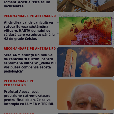
români. Aceștia riscă acum
închisoarea
RECOMANDARE PE ANTENA3.RO
Al cincilea val de caniculă va
sufoca Europa săptămâna
viitoare. HARTA domului de
căldură care va aduce până la
42 de grade Celsius
RECOMANDARE PE ANTENA3.RO
Șefa ANM anunță un nou val
de caniculă și furtuni pentru
săptămâna viitoare: „Ploile nu
vor putea compensa seceta
pedologică”
RECOMANDARE PE
REDACTIA.RO
Profetul Apocalipsei,
previziune cutremuratoare
pentru final de an. Ce se va
intampla cu LUMEA e TERIBIL