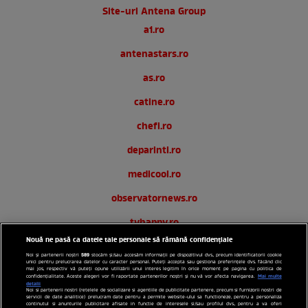
Site-uri Antena Group
a1.ro
antenastars.ro
as.ro
catine.ro
chefi.ro
deparinti.ro
medicool.ro
observatornews.ro
tvhappy.ro
Nouă ne pasă ca datele tale personale să rămână confidențiale
useit.ro
589
Noi și partenerii noștri
stocăm și/sau accesăm informații pe dispozitivul dvs., precum identificatorii cookie
unici pentru prelucrarea datelor cu caracter personal. Puteți accepta sau gestiona preferințele dvs. făcând clic
zutv.ro
mai jos, respectiv vă puteți opune utilizării unui interes legitim în orice moment pe pagina cu politica de
Mai multe
confidențialitate. Aceste alegeri vor fi raportate partenerilor noștri și nu vă vor afecta navigarea.
detalii
Noi si partenerii nostri (retelele de socializare si agentiile de publicitate partenere, precum si furnizorii nostri de
Trends AntenaPLAY
servicii de date analitice) prelucram date pentru a permite website-ului sa functioneze, pentru a personaliza
continutul si anunturile publicitare afisate in functie de interesele si/sau profilul dvs., pentru a va oferi