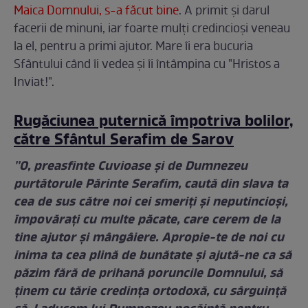
Maica Domnului, s-a făcut bine
. A primit și darul
facerii de minuni, iar foarte mulți credincioși veneau
la el, pentru a primi ajutor. Mare îi era bucuria
Sfântului când îi vedea și îi întâmpina cu "Hristos a
Inviat!".
Rugăciunea puternică împotriva bolilor,
către Sfântul Serafim de Sarov
''O, preasfinte Cuvioase și de Dumnezeu
purtătorule Părinte Serafim, caută din slava ta
cea de sus către noi cei smeriți și neputincioși,
împovărați cu multe păcate, care cerem de la
tine ajutor și mângâiere. Apropie-te de noi cu
inima ta cea plină de bunătate și ajută-ne ca să
păzim fără de prihană poruncile Domnului, să
ținem cu tărie credința ortodoxă, cu sârguință