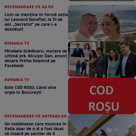
RECOMANDARE PE AS.RO
Cum se menţine în formă soţia
lui Leonard Doroftei, la 51 de
ani. „Secretul” pe care l-a
dezvăluit
ROMANIA TV
Mirabela Grădinaru, mutare de
ultimă oră. Nicuşor Dan, anunţ
despre Prima Doamnă pe
Facebook
ROMANIA TV
Este COD ROŞU. Când vine
urgia în Bucureşti
RECOMANDARE PE ANTENA3.RO
Un moldovean care muncea în
Italia doar de o zi a fost lăsat
să moară pe şantier de 6