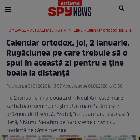
HOMEPAGE
»
ACTUALITATE
»
STIRI INTERNE
» Calendar ortodox, joi, 2 ianuarie. Rugăciunea pe care trebuie să o spui în această zi pentru a ține boala la distanță
Calendar ortodox, joi, 2 ianuarie.
Rugăciunea pe care trebuie să o
spui în această zi pentru a ține
boala la distanță
Publicat pe 01.01.2020 la 13:57 Actualizat pe 01.01.2020 la 13:58
Pe 2 ianuarie, în a doua zi din Noul An, este mare
sărbătoare pentru creștini. Un mare Sfânt este
prăznuit de Biserică. Astfel, în fiecare an, la această
dată, Sfântul Serafim de Sarov este cinstit cu
credință de către creștini.