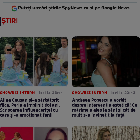
Puteți urmări știrile SpyNews.ro și pe Google News
ȘTIRI
SHOWBIZ INTERN
• ieri la 23:14
SHOWBIZ INTERN
• ieri la 22:43
Alina Ceușan și-a sărbătorit
Andreea Popescu a vorbit
fiica. Perla a împlinit doi ani.
despre intervenția estetică! Ce
Scrisoarea influenceriței cu
mărime a ales la sâni și cât de
care și-a emoționat fanii
mult s-a învinețit la față