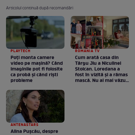
Articolul continuă după recomandări
PLAYTECH
ROMANIA TV
Poți monta camere
Cum arată casa din
video pe mașină? Când
Târgu Jiu a Niculinei
imaginile pot fi folosite
Stoican. Loredana a
ca probă și când riști
fost în vizită și a rămas
probleme
mască. Nu ai mai văzut
la nimeni așa ceva:
Fără cuvinte / VIDEO
ANTENASTARS
Alina Pușcău, despre