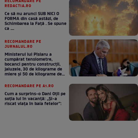
RECOMANDARE PE
REDACTIA.RO
Ce să nu arunci SUB NICI O
FORMA din casă astăzi, de
Schimbarea la Față . Se spune
ca ....
RECOMANDARE PE
JURNALUL.RO
Ministerul lui Pîslaru a
cumpărat tensiometre,
bocanci pentru construcții,
jaluzele, 30 de kilograme de
miere și 50 de kilograme de
cafea
RECOMANDARE PE A1.RO
Cum a surprins-o Dani Oțil pe
soția lui în vacanță: „Și-a
riscat viața în baia fetelor”: