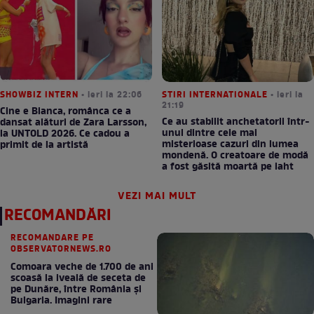
SHOWBIZ INTERN
• ieri la 22:06
STIRI INTERNATIONALE
• ieri la
21:19
Cine e Bianca, românca ce a
Ce au stabilit anchetatorii într-
dansat alături de Zara Larsson,
unul dintre cele mai
la UNTOLD 2026. Ce cadou a
misterioase cazuri din lumea
primit de la artistă
mondenă. O creatoare de modă
a fost găsită moartă pe iaht
VEZI MAI MULT
RECOMANDĂRI
RECOMANDARE PE
OBSERVATORNEWS.RO
Comoara veche de 1.700 de ani
scoasă la iveală de seceta de
pe Dunăre, între România şi
Bulgaria. Imagini rare