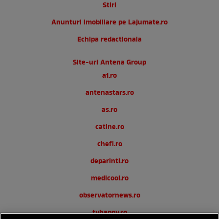
Stiri
Anunturi imobiliare pe Lajumate.ro
Echipa redactionala
Site-uri Antena Group
a1.ro
antenastars.ro
as.ro
catine.ro
chefi.ro
deparinti.ro
medicool.ro
observatornews.ro
tvhappy.ro