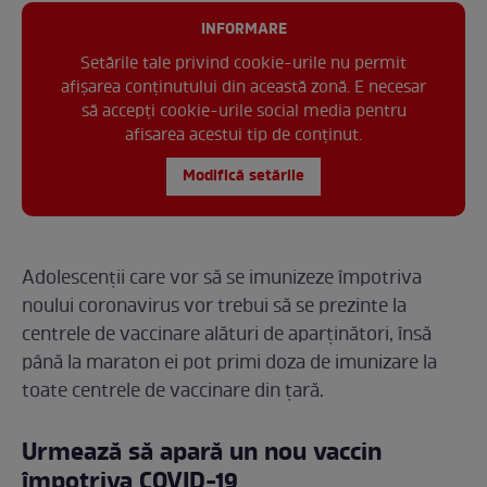
INFORMARE
Setările tale privind cookie-urile nu permit
afișarea conținutului din această zonă. E necesar
să accepți cookie-urile social media pentru
afisarea acestui tip de conținut.
Modifică setările
Adolescenții care vor să se imunizeze împotriva
noului coronavirus vor trebui să se prezinte la
centrele de vaccinare alături de aparținători, însă
până la maraton ei pot primi doza de imunizare la
toate centrele de vaccinare din țară.
Urmează să apară un nou vaccin
împotriva COVID-19