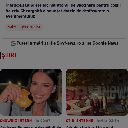
Când are loc maratonul de vaccinare pentru copii!
În articolul
Valeriu Gheorghiță a anunțat datele de desfășurare a
evenimentului
:
valeriu gheorghita
Puteți urmări știrile SpyNews.ro și pe Google News
ȘTIRI
SHOWBIZ INTERN
• la 00:07
STIRI INTERNE
• ieri la 23:54
Andreea Popescu a dezvăluit de
Administratorul blocului