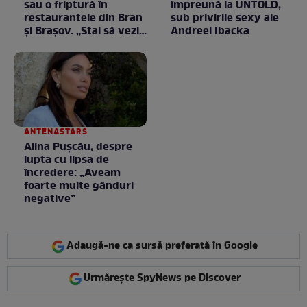
sau o friptură în
împreună la UNTOLD,
restaurantele din Bran
sub privirile sexy ale
şi Braşov. „Stai să vezi
Andreei Ibacka
ce chirii sunt”
ANTENASTARS
Alina Pușcău, despre
lupta cu lipsa de
încredere: „Aveam
foarte multe gânduri
negative”
Adaugă-ne ca sursă preferată în Google
Urmărește SpyNews pe Discover