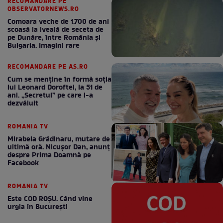
RECOMANDARE PE
OBSERVATORNEWS.RO
Comoara veche de 1.700 de ani
scoasă la iveală de seceta de
pe Dunăre, între România şi
Bulgaria. Imagini rare
RECOMANDARE PE AS.RO
Cum se menţine în formă soţia
lui Leonard Doroftei, la 51 de
ani. „Secretul” pe care l-a
dezvăluit
ROMANIA TV
Mirabela Grădinaru, mutare de
ultimă oră. Nicuşor Dan, anunţ
despre Prima Doamnă pe
Facebook
ROMANIA TV
Este COD ROŞU. Când vine
urgia în Bucureşti