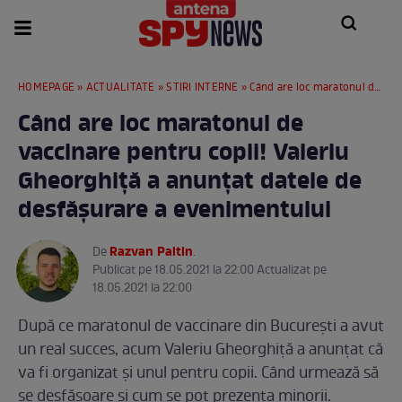
HOMEPAGE
»
ACTUALITATE
»
STIRI INTERNE
» Când are loc maratonul de vaccinare pentru copii! Valeriu Gheorghiță a anunțat datele de desfășurare a evenimentului
Când are loc maratonul de
vaccinare pentru copii! Valeriu
Gheorghiță a anunțat datele de
desfășurare a evenimentului
Razvan Paltin
De
.
Publicat pe 18.05.2021 la 22:00 Actualizat pe
18.05.2021 la 22:00
După ce maratonul de vaccinare din București a avut
un real succes, acum Valeriu Gheorghiță a anunțat că
va fi organizat și unul pentru copii. Când urmează să
se desfășoare și cum se pot prezenta minorii.