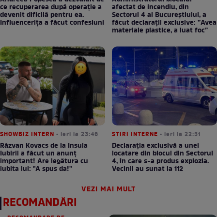
ce recuperarea după operație a
afectat de incendiu, din
devenit dificilă pentru ea.
Sectorul 4 al Bucureștiului, a
Influencerița a făcut confesiuni
făcut declarații exclusive: ”Avea
materiale plastice, a luat foc”
SHOWBIZ INTERN
• ieri la 23:46
STIRI INTERNE
• ieri la 22:51
Răzvan Kovacs de la Insula
Declarația exclusivă a unei
Iubirii a făcut un anunț
locatare din blocul din Sectorul
important! Are legătura cu
4, în care s-a produs explozia.
iubita lui: "A spus da!"
Vecinii au sunat la 112
VEZI MAI MULT
RECOMANDĂRI