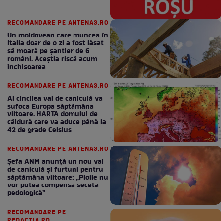
RECOMANDARE PE ANTENA3.RO
Un moldovean care muncea în
Italia doar de o zi a fost lăsat
să moară pe şantier de 6
români. Aceștia riscă acum
închisoarea
RECOMANDARE PE ANTENA3.RO
Al cincilea val de caniculă va
sufoca Europa săptămâna
viitoare. HARTA domului de
căldură care va aduce până la
42 de grade Celsius
RECOMANDARE PE ANTENA3.RO
Șefa ANM anunță un nou val
de caniculă și furtuni pentru
săptămâna viitoare: „Ploile nu
vor putea compensa seceta
pedologică”
RECOMANDARE PE
REDACTIA.RO