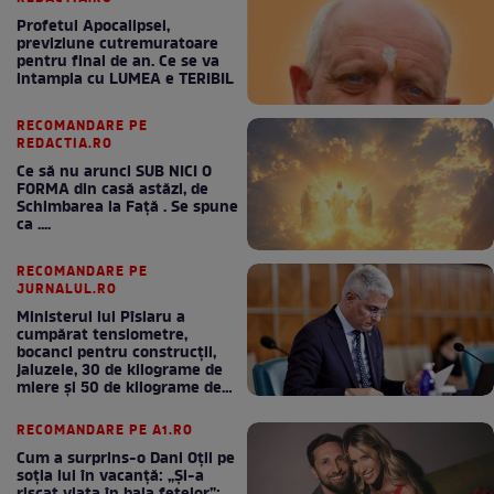
Profetul Apocalipsei,
previziune cutremuratoare
pentru final de an. Ce se va
intampla cu LUMEA e TERIBIL
RECOMANDARE PE
REDACTIA.RO
Ce să nu arunci SUB NICI O
FORMA din casă astăzi, de
Schimbarea la Față . Se spune
ca ....
RECOMANDARE PE
JURNALUL.RO
Ministerul lui Pîslaru a
cumpărat tensiometre,
bocanci pentru construcții,
jaluzele, 30 de kilograme de
miere și 50 de kilograme de
cafea
RECOMANDARE PE A1.RO
Cum a surprins-o Dani Oțil pe
soția lui în vacanță: „Și-a