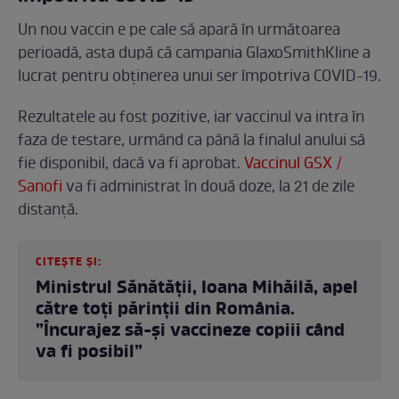
Un nou vaccin e pe cale să apară în următoarea
perioadă, asta după că campania GlaxoSmithKline a
lucrat pentru obținerea unui ser împotriva COVID-19.
Rezultatele au fost pozitive, iar vaccinul va intra în
faza de testare, urmând ca până la finalul anului să
fie disponibil, dacă va fi aprobat.
Vaccinul GSX /
Sanofi
va fi administrat în două doze, la 21 de zile
distanță.
CITEȘTE ȘI:
Ministrul Sănătății, Ioana Mihăilă, apel
către toți părinții din România.
”Încurajez să-şi vaccineze copiii când
va fi posibil”