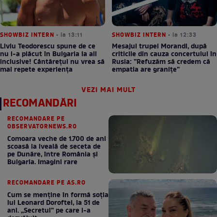
SHOWBIZ INTERN
• la 13:11
SHOWBIZ INTERN
• la 12:33
Liviu Teodorescu spune de ce
Mesajul trupei Morandi, după
nu i-a plăcut în Bulgaria la all
criticile din cauza concertului în
inclusive! Cântărețul nu vrea să
Rusia: ”Refuzăm să credem că
mai repete experiența
empatia are granițe”
VEZI MAI MULT
RECOMANDĂRI
RECOMANDARE PE
OBSERVATORNEWS.RO
Comoara veche de 1.700 de ani
scoasă la iveală de seceta de
pe Dunăre, între România şi
Bulgaria. Imagini rare
RECOMANDARE PE AS.RO
Cum se menţine în formă soţia
lui Leonard Doroftei, la 51 de
ani. „Secretul” pe care l-a