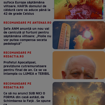
sufoca Europa săptămâna
viitoare. HARTA domului de
căldură care va aduce până la
42 de grade Celsius
RECOMANDARE PE ANTENA3.RO
Șefa ANM anunță un nou val
de caniculă și furtuni pentru
săptămâna viitoare: „Ploile nu
vor putea compensa seceta
pedologică”
RECOMANDARE PE
REDACTIA.RO
Profetul Apocalipsei,
previziune cutremuratoare
pentru final de an. Ce se va
intampla cu LUMEA e TERIBIL
RECOMANDARE PE
REDACTIA.RO
Ce să nu arunci SUB NICI O
FORMA din casă astăzi, de
Schimbarea la Față . Se spune
ca ....