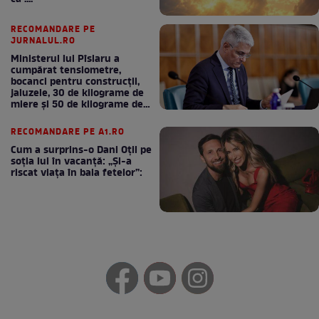
RECOMANDARE PE
JURNALUL.RO
Ministerul lui Pîslaru a
cumpărat tensiometre,
bocanci pentru construcții,
jaluzele, 30 de kilograme de
miere și 50 de kilograme de
cafea
RECOMANDARE PE A1.RO
Cum a surprins-o Dani Oțil pe
soția lui în vacanță: „Și-a
riscat viața în baia fetelor”: