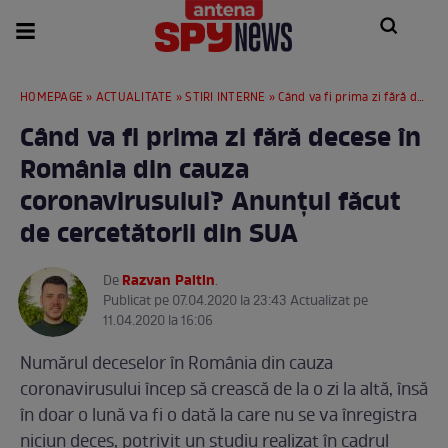
HOMEPAGE
»
ACTUALITATE
»
STIRI INTERNE
» Când va fi prima zi fără decese în România din cauza coronavirusului? Anunțul făcut de cercetătorii din SUA
Când va fi prima zi fără decese în
România din cauza
coronavirusului? Anunțul făcut
de cercetătorii din SUA
Razvan Paltin
De
.
Publicat pe 07.04.2020 la 23:43 Actualizat pe
11.04.2020 la 16:06
Numărul deceselor în România din cauza
coronavirusului încep să crească de la o zi la altă, însă
în doar o lună va fi o dată la care nu se va înregistra
niciun deces, potrivit un studiu realizat în cadrul