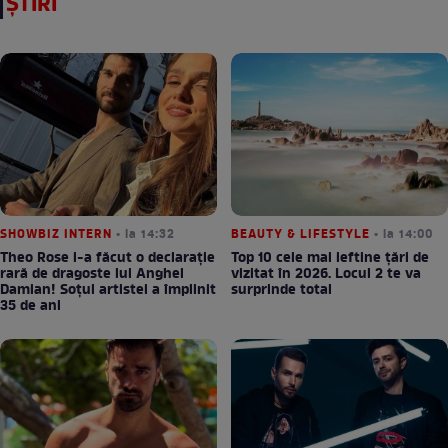
ȘTIRI
SHOWBIZ INTERN
• la 14:32
BEAUTY & LIFESTYLE
• la 14:00
Theo Rose i-a făcut o declarație
Top 10 cele mai ieftine țări de
rară de dragoste lui Anghel
vizitat în 2026. Locul 2 te va
Damian! Soțul artistei a împlinit
surprinde total
35 de ani