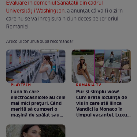
Evaluare în domeniul Sănătății din cadrul
Universității Washington
, a anunțat că va fi o zi în
care nu se va înregistra niciun deces pe terioriul
României.
Articolul continuă după recomandări
PLAYTECH
ROMANIA TV
Luna în care
Pur și simplu wow!
electrocasnicele au cele
Cum arată locuința de
mai mici prețuri. Când
vis în care stă Ilinca
merită să cumperi o
Vandici la Monaco în
mașină de spălat sau
timpul vacanței. Luxul
un frigider
e în starea lui pură.
Totul arată ca în filme!
/ GALERIE FOTO