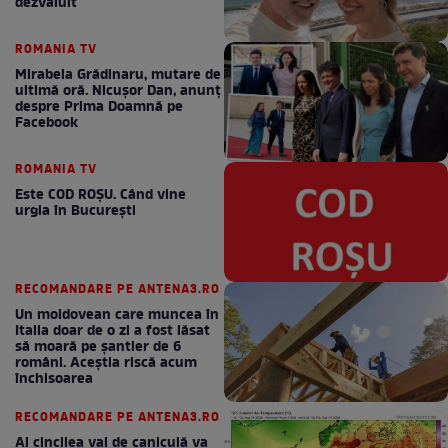
dezvăluit
ROMANIA TV
Mirabela Grădinaru, mutare de
ultimă oră. Nicuşor Dan, anunţ
despre Prima Doamnă pe
Facebook
ROMANIA TV
Este COD ROŞU. Când vine
urgia în Bucureşti
RECOMANDARE PE ANTENA3.RO
Un moldovean care muncea în
Italia doar de o zi a fost lăsat
să moară pe şantier de 6
români. Aceștia riscă acum
închisoarea
RECOMANDARE PE ANTENA3.RO
Al cincilea val de caniculă va