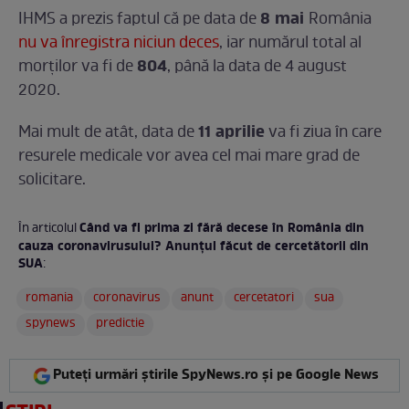
8 mai
IHMS a prezis faptul că pe data de
România
nu va înregistra niciun deces
, iar numărul total al
804
morților va fi de
, până la data de 4 august
2020.
11 aprilie
Mai mult de atât, data de
va fi ziua în care
resurele medicale vor avea cel mai mare grad de
solicitare.
Când va fi prima zi fără decese în România din
În articolul
cauza coronavirusului? Anunțul făcut de cercetătorii din
SUA
:
romania
coronavirus
anunt
cercetatori
sua
spynews
predictie
Puteți urmări știrile SpyNews.ro și pe Google News