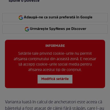
spune o poveste”
Adaugă-ne ca sursă preferată în Google
Urmărește SpyNews pe Discover
INFORMARE
Setările tale privind cookie-urile nu permit
afișarea conținutului din această zonă. E necesar
să accepți cookie-urile social media pentru
afisarea acestui tip de conținut.
Modifică setările
Varianta luată în calcul de anchetatori este aceea că
băiețelul a fost atacat de câinii fără stăpân, care l-au