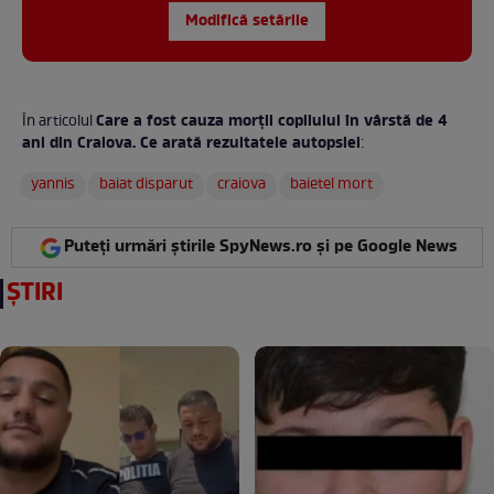
Modifică setările
Care a fost cauza morții copilului în vârstă de 4
În articolul
ani din Craiova. Ce arată rezultatele autopsiei
:
yannis
baiat disparut
craiova
baietel mort
Puteți urmări știrile SpyNews.ro și pe Google News
ȘTIRI