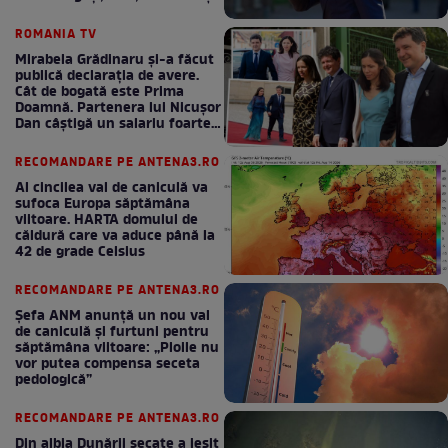
bani la bugetul de stat
ROMANIA TV
Mirabela Grădinaru și-a făcut
publică declarația de avere.
Cât de bogată este Prima
Doamnă. Partenera lui Nicușor
Dan câștigă un salariu foarte
bun în fiecare lună!
RECOMANDARE PE ANTENA3.RO
Al cincilea val de caniculă va
sufoca Europa săptămâna
viitoare. HARTA domului de
căldură care va aduce până la
42 de grade Celsius
RECOMANDARE PE ANTENA3.RO
Șefa ANM anunță un nou val
de caniculă și furtuni pentru
săptămâna viitoare: „Ploile nu
vor putea compensa seceta
pedologică”
RECOMANDARE PE ANTENA3.RO
Din albia Dunării secate a ieșit