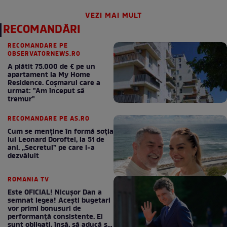
seară!
VEZI MAI MULT
RECOMANDĂRI
RECOMANDARE PE
OBSERVATORNEWS.RO
A plătit 75.000 de € pe un
apartament la My Home
Residence. Coşmarul care a
urmat: "Am început să
tremur"
RECOMANDARE PE AS.RO
Cum se menţine în formă soţia
lui Leonard Doroftei, la 51 de
ani. „Secretul” pe care l-a
dezvăluit
ROMANIA TV
Este OFICIAL! Nicușor Dan a
semnat legea! Acești bugetari
vor primi bonusuri de
performanță consistente. Ei
sunt obligați, însă, să aducă și