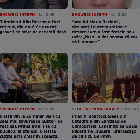
SHOWBIZ INTERN
• la 13:49
SHOWBIZ INTERN
• la 13:09
Tiktokerul Alin Borcan a fost
Sora lui Mario Berinde,
reținut, din nou! Ce acuzații
declarații cutremurătoare
grave i se aduc de această dată
despre cum a fost fratele său
ucis: „Nu și-a dat seama că vor
să îl omoare”
SHOWBIZ INTERN
• la 12:39
STIRI INTERNATIONALE
• la 12:35
Chefii vin la Summer Well cu
Imagini spectaculoase din
cele mai savuroase gustări de
Catedrala din Santiago de
festival. Prima întâlnire cu
Compostela. Cădelnița de 53 de
publicul la standul Chefi la
kilograme „zboară” prin lăcașul
cuțite este chiar în această
de cult cu 68 km/h