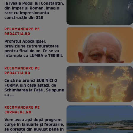
la iveală Podul lui Constantin,
din Imperiul Roman. Imagini
rare cu impresionanta
construcție din 328
RECOMANDARE PE
REDACTIA.RO
Profetul Apocalipsei,
previziune cutremuratoare
pentru final de an. Ce se va
intampla cu LUMEA e TERIBIL
RECOMANDARE PE
REDACTIA.RO
Ce să nu arunci SUB NICI O
FORMA din casă astăzi, de
Schimbarea la Față . Se spune
ca ....
RECOMANDARE PE
JURNALUL.RO
Vom avea apă după program:
curge în ianuarie și februarie,
se oprește din august până în