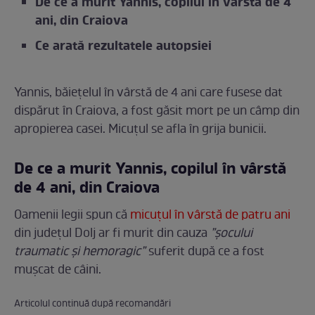
De ce a murit Yannis, copilul în vârstă de 4
ani, din Craiova
Ce arată rezultatele autopsiei
Yannis, băiețelul în vârstă de 4 ani care fusese dat
dispărut în Craiova, a fost găsit mort pe un câmp din
apropierea casei. Micuțul se afla în grija bunicii.
De ce a murit Yannis, copilul în vârstă
de 4 ani, din Craiova
Oamenii legii spun că
micuțul în vârstă de patru ani
din judeţul Dolj ar fi murit din cauza
”şocului
traumatic şi hemoragic”
suferit după ce a fost
muşcat de câini.
Articolul continuă după recomandări