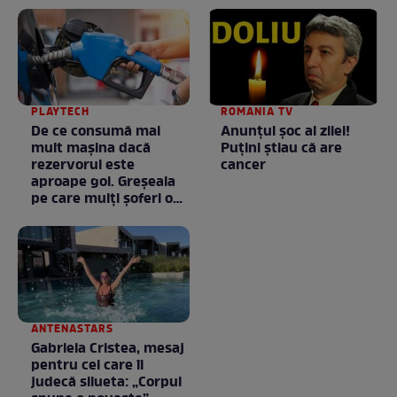
PLAYTECH
ROMANIA TV
De ce consumă mai
Anunţul şoc al zilei!
mult mașina dacă
Puţini ştiau că are
rezervorul este
cancer
aproape gol. Greșeala
pe care mulți șoferi o
fac fără să știe
ANTENASTARS
Gabriela Cristea, mesaj
pentru cei care îi
judecă silueta: „Corpul