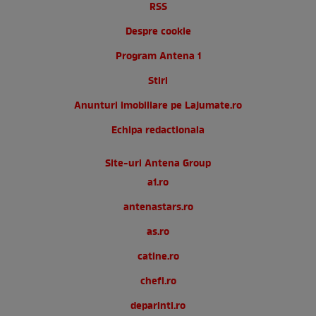
RSS
Despre cookie
Program Antena 1
Stiri
Anunturi imobiliare pe Lajumate.ro
Echipa redactionala
Site-uri Antena Group
a1.ro
antenastars.ro
as.ro
catine.ro
chefi.ro
deparinti.ro