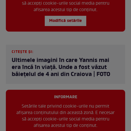
să accepți cookie-urile social media pentru
afisarea acestui tip de conținut.
Modifică setările
CITEȘTE ȘI:
Ultimele imagini în care Yannis mai
era încă în viață. Unde a fost văzut
băiețelul de 4 ani din Craiova | FOTO
INFORMARE
Setările tale privind cookie-urile nu permit
afișarea conținutului din această zonă. E necesar
să accepți cookie-urile social media pentru
afisarea acestui tip de conținut.