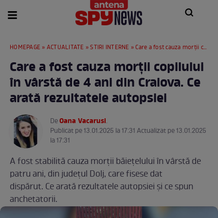
HOMEPAGE
»
ACTUALITATE
»
STIRI INTERNE
» Care a fost cauza morții copilului în vârstă de 4 ani din Craiova. Ce arată rezultatele autopsiei
Care a fost cauza morții copilului
în vârstă de 4 ani din Craiova. Ce
arată rezultatele autopsiei
Oana Vacarusi
De
.
Publicat pe 13.01.2025 la 17:31 Actualizat pe 13.01.2025
la 17:31
A fost stabilită cauza morții băiețelului în vârstă de
patru ani, din judeţul Dolj, care fisese dat
dispărut. Ce arată rezultatele autopsiei și ce spun
anchetatorii.