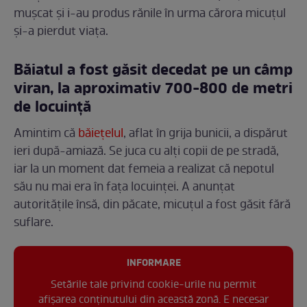
muşcat şi i-au produs rănile în urma cărora micuțul
și-a pierdut viața.
Băiatul a fost găsit decedat pe un câmp
viran, la aproximativ 700-800 de metri
de locuinţă
Amintim că
băiețelul
, aflat în grija bunicii, a dispărut
ieri după-amiază. Se juca cu alţi copii de pe stradă,
iar la un moment dat femeia a realizat că nepotul
său nu mai era în fața locuinței. A anunțat
autoritățile însă, din păcate, micuțul a fost găsit fără
suflare.
INFORMARE
Setările tale privind cookie-urile nu permit
afișarea conținutului din această zonă. E necesar