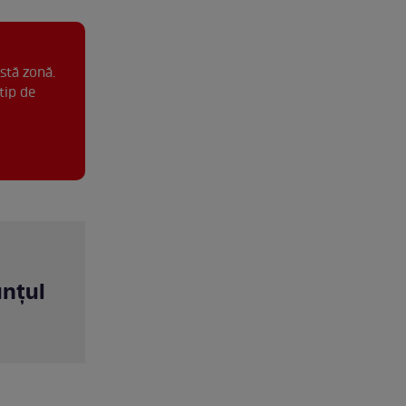
stă zonă.
tip de
unțul