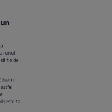
 un
să
ul unui
 să fie de
 dădeam
astfel
de
pășește 10