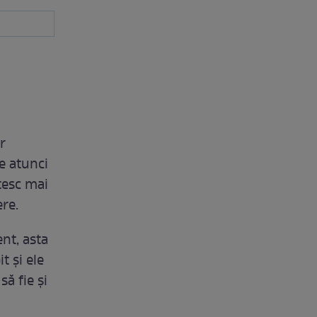
r
e atunci
tesc mai
ere.
nt, asta
t și ele
ă fie și