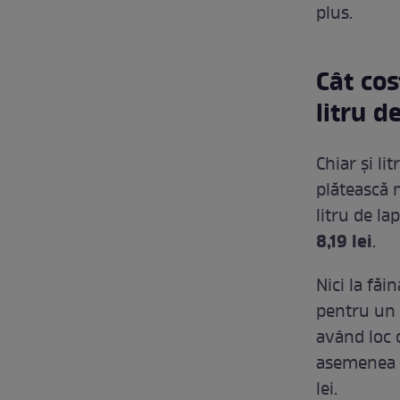
plus.
Cât cos
litru d
Chiar și li
plătească 
litru de la
8,19 lei
.
Nici la fă
pentru un k
având loc o
asemenea m
lei.