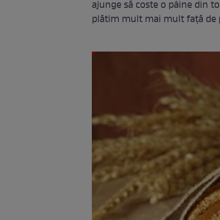
ajunge să coste o pâine din t
plătim mult mai mult față d