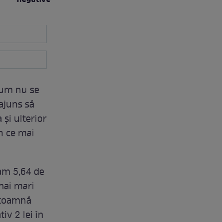
negative”
cum nu se
ajuns să
 și ulterior
n ce mai
am 5,64 de
 mai mari
n toamnă
iv 2 lei în