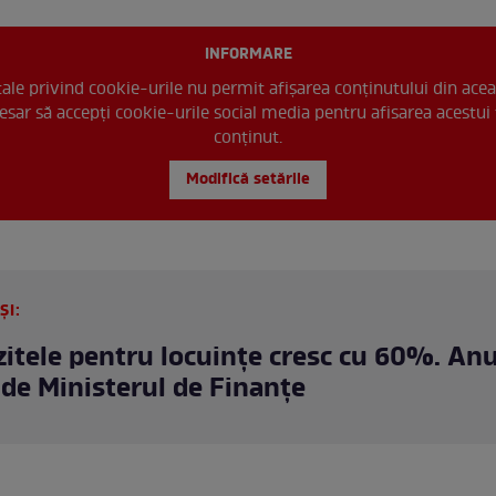
INFORMARE
 tale privind cookie-urile nu permit afișarea conținutului din acea
esar să accepți cookie-urile social media pentru afisarea acestui 
conținut.
Modifică setările
ȘI:
itele pentru locuințe cresc cu 60%. An
 de Ministerul de Finanţe