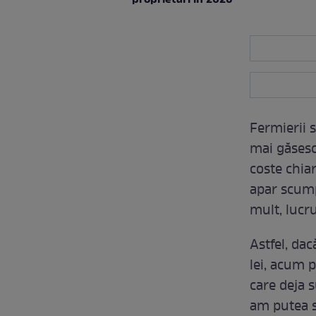
proprietari în 2026
Fermierii 
mai găsesc
coste chiar
apar scump
mult, lucr
Astfel, da
lei, acum p
care deja 
am putea 