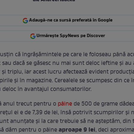
ale Andreei Ibacka
Adaugă-ne ca sursă preferată în Google
Urmărește SpyNews pe Discover
susțin că îngrășămintele pe care le foloseau până a
 sau dacă se găsesc nu mai sunt deloc ieftine și au 
 și triplu, iar acest lucru afectează evident producția
irile și în magazine. Cerealele se scumpesc din ce î
u deloc în avantajul consumatorilor.
că anul trecut pentru o
pâine
de 500 de grame dăde
rețul ei e de 7,39 de lei, însă potrivit scumpirilor și
sunt anunțate și la care trebuie să ne așteptăm, di
aproape 9 lei
să dăm pentru o pâine
, deci aproximat