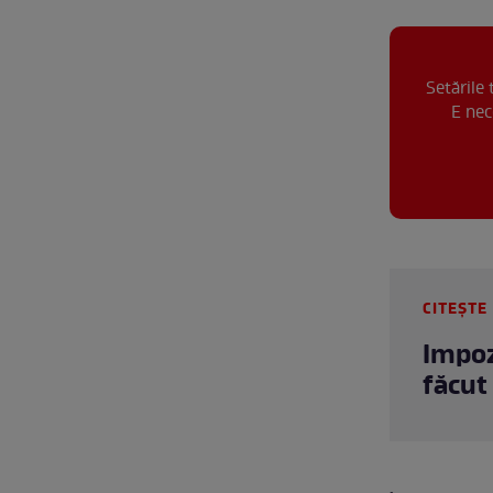
Setările
E nec
CITEȘTE 
Impoz
făcut