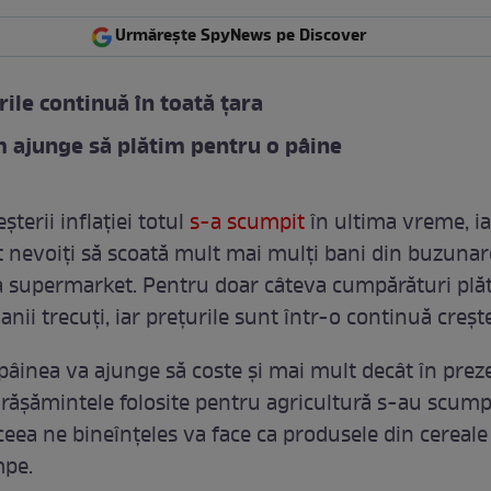
Urmărește SpyNews pe Discover
ile continuă în toată țara
 ajunge să plătim pentru o pâine
șterii inflației totul
s-a scumpit
în ultima vreme, ia
 nevoiți să scoată mult mai mulți bani din buzunar
 supermarket. Pentru doar câteva cumpărături plă
anii trecuți, iar prețurile sunt într-o continuă creșt
âinea va ajunge să coste și mai mult decât în preze
rășămintele folosite pentru agricultură s-au scumpi
eea ne bineînțeles va face ca produsele din cereale s
mpe.