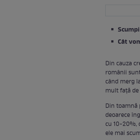
Scumpir
Cât vom
Din cauza cre
românii sunt
când merg la
mult față de 
Din toamnă p
deoarece îng
cu 10-20%, c
ele mai scu