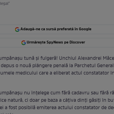
ilegal"
Adaugă-ne ca sursă preferată în Google
Urmărește SpyNews pe Discover
umpănaşu tună şi fulgeră! Unchiul Alexandrei Măc
 depus o nouă plângere penală la Parchetul General
numele medicului care a eliberat actul constatator î
umpănaşu nu înţelege cum fără cadavru sau fără r
e natură, ci doar pe baza a câţiva dinţi găsiţi în bu
i a fost posibilă emiterea actului constatator de de