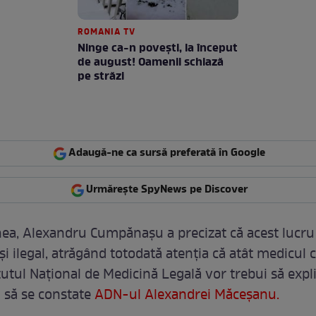
ROMANIA TV
Ninge ca-n povești, la început
de august! Oamenii schiază
pe străzi
Adaugă-ne ca sursă preferată în Google
Urmărește SpyNews pe Discover
a, Alexandru Cumpănaşu a precizat că acest lucru
şi ilegal, atrăgând totodată atenţia că atât medicul c
itutul Naţional de Medicină Legală vor trebui să exp
l să se constate
ADN-ul Alexandrei Măceşanu.