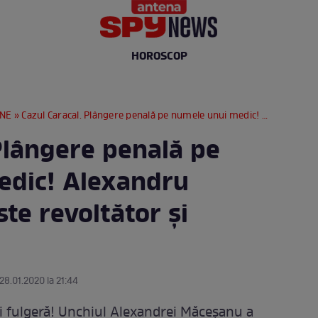
HOROSCOP
RNE
» Cazul Caracal. Plângere penală pe numele unui medic! Alexandru Cumpănaşu: "Este revoltător şi ilegal"
Plângere penală pe
edic! Alexandru
te revoltător şi
 28.01.2020 la 21:44
 fulgeră! Unchiul Alexandrei Măceşanu a