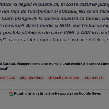
tător şi ilegal! Probabil că, în toate cazurile plân
noi faţă de funcţionari ai statului, NU se va face
 toate plângerile la adresa noastră ca familii, cel
e maximă‼ Acest medic şi INML vor trebui să exp
 posibila stabilirea de catre INML a ADN în cazul
i!"
, a anunţat Alexandru Cumpănaşu pe reţelele de
.
ul Caracal. Plângere penală pe numele unui medic! Alexandru Cum
legal"
:
ma caracal
gheorghe dinca
alexandra macesanu
luiza melencu
Puteți urmări știrile SpyNews.ro și pe Google News