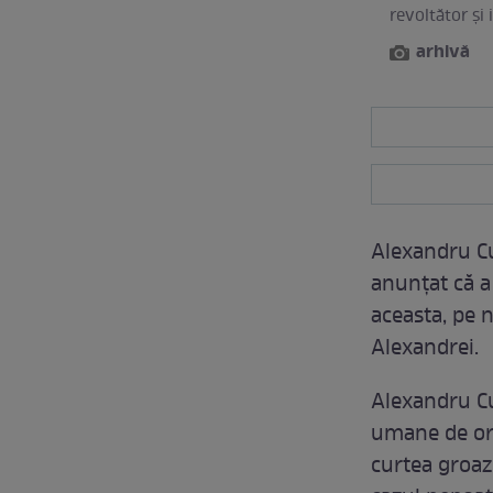
revoltător şi 
arhivă
Alexandru C
anunţat că a
aceasta, pe 
Alexandrei.
Alexandru C
umane de oric
curtea groaze