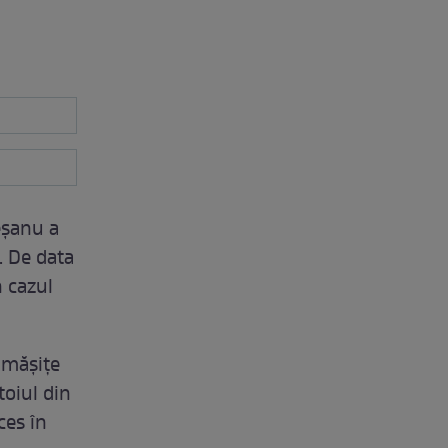
eşanu a
. De data
n cazul
ămăşiţe
toiul din
ces în