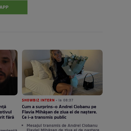
APP
SHOWBIZ INTERN
• la 08:37
nță
Cum a surprins-o Andrei Ciobanu pe
otivul
Flavia Mihășan de ziua ei de naștere.
it fără
Ce i-a transmis public
Mesajul transmis de Andrei Ciobanu
Flaviei Mihășan de ziua ei de naștere