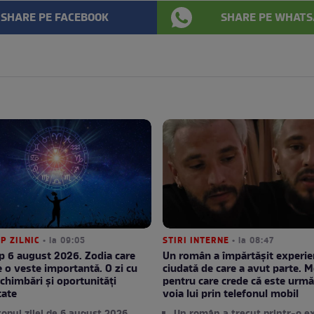
SHARE PE FACEBOOK
SHARE PE WHATS
P ZILNIC
• la 09:05
STIRI INTERNE
• la 08:47
 6 august 2026. Zodia care
Un român a împărtășit experie
 o veste importantă. O zi cu
ciudată de care a avut parte. M
 schimbări și oportunități
pentru care crede că este urmăr
tate
voia lui prin telefonul mobil