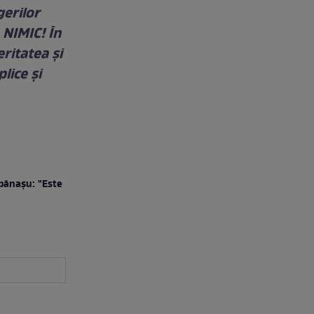
gerilor
 NIMIC! În
eritatea şi
lice şi
pănaşu: "Este