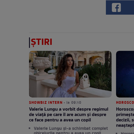
ȘTIRI
SHOWBIZ INTERN
• la 09:10
HOROSCO
Valerie Lungu a vorbit despre regimul
Horoscop
de viață pe care îl are acum și despre
primește
ce face pentru a avea un copil
decizii,
neaștep
Valerie Lungu și-a schimbat complet
obiceiurile pentru a avea un copil