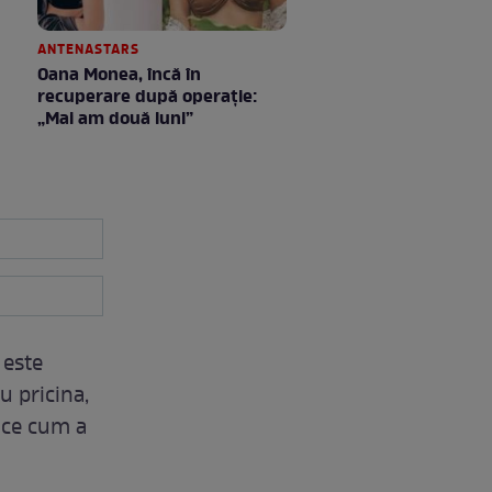
ANTENASTARS
Oana Monea, încă în
recuperare după operație:
„Mai am două luni”
 este
u pricina,
lice cum a