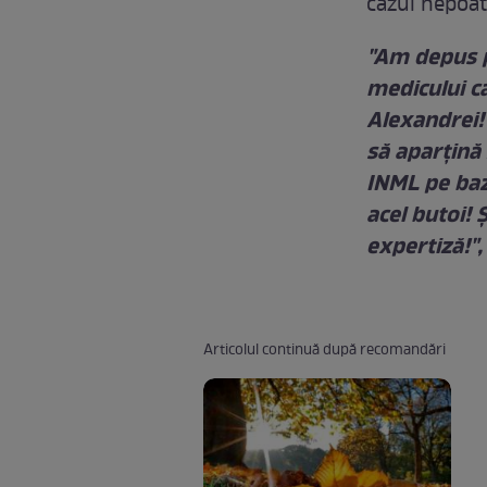
cazul nepoate
"Am depus p
medicului ca
Alexandrei!
să aparţină 
INML pe baz
acel butoi! 
expertiză!"
Articolul continuă după recomandări