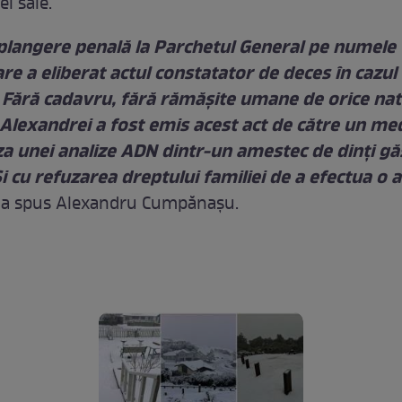
i sale.
langere penală la Parchetul General pe numele
re a eliberat actul constatator de deces în cazul
 Fără cadavru, fără rămăşite umane de orice nat
Alexandrei a fost emis acest act de către un med
a unei analize ADN dintr-un amestec de dinţi găs
Şi cu refuzarea dreptului familiei de a efectua o 
,
a spus Alexandru Cumpănaşu.