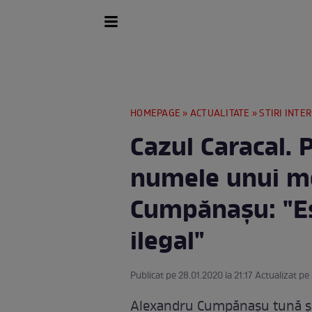
HOMEPAGE
»
ACTUALITATE
»
STIRI INTE
Cazul Caracal. 
numele unui m
Cumpănaşu: "Es
ilegal"
Publicat pe 28.01.2020 la 21:17 Actualizat pe
Alexandru Cumpănaşu tună şi