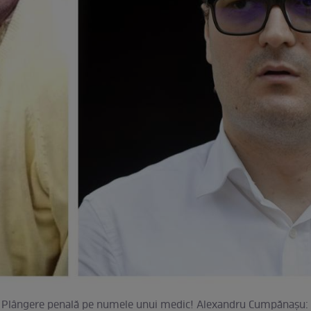
l. Plângere penală pe numele unui medic! Alexandru Cumpănaşu: 