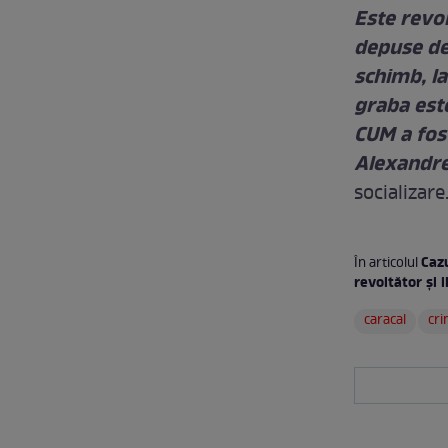
Este revol
depuse de 
schimb, la
graba est
CUM a fost
Alexandre
socializare
Caz
În articolul
revoltător şi i
caracal
cri