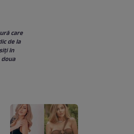
ură care
ic de la
iţi în
a doua