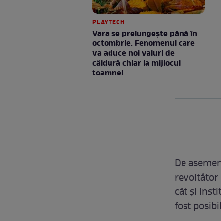
PLAYTECH
Vara se prelungeşte până în
octombrie. Fenomenul care
va aduce noi valuri de
căldură chiar la mijlocul
toamnei
De asemene
revoltător 
cât şi Inst
fost posibi