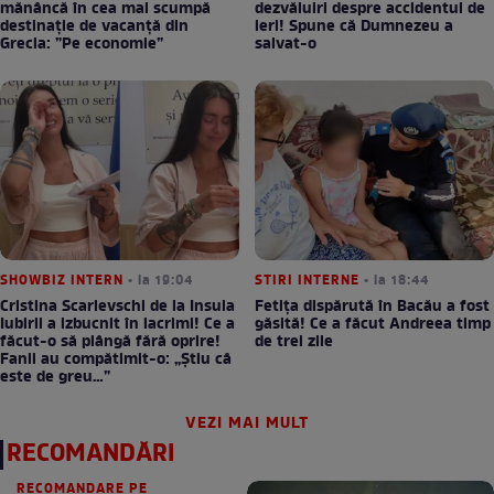
mănâncă în cea mai scumpă
dezvăluiri despre accidentul de
destinație de vacanță din
ieri! Spune că Dumnezeu a
Grecia: ”Pe economie”
salvat-o
SHOWBIZ INTERN
• la 19:04
STIRI INTERNE
• la 18:44
Cristina Scarlevschi de la Insula
Fetița dispărută în Bacău a fost
Iubirii a izbucnit în lacrimi! Ce a
găsită! Ce a făcut Andreea timp
făcut-o să plângă fără oprire!
de trei zile
Fanii au compătimit-o: „Știu câ
este de greu…”
VEZI MAI MULT
RECOMANDĂRI
RECOMANDARE PE