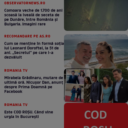
OBSERVATORNEWS.RO
Comoara veche de 1.700 de ani
scoasă la iveală de seceta de
pe Dunăre, între România şi
Bulgaria. Imagini rare
RECOMANDARE PE AS.RO
Cum se menţine în formă soţia
lui Leonard Doroftei, la 51 de
ani. „Secretul” pe care l-a
dezvăluit
ROMANIA TV
Mirabela Grădinaru, mutare de
ultimă oră. Nicuşor Dan, anunţ
despre Prima Doamnă pe
Facebook
ROMANIA TV
Este COD ROŞU. Când vine
urgia în Bucureşti