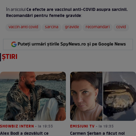
Ce efecte are vaccinul anti-COVID asupra sarcinii.
În articolul
Recomandări pentru femeile gravide
:
vaccin anti covid
sarcina
gravide
recomandari
covid
Puteți urmări știrile SpyNews.ro și pe Google News
ȘTIRI
SHOWBIZ INTERN
• la 19:55
EMISIUNI TV
• la 19:35
Alex Bodi a dezvăluit ce
Carmen Șerban a făcut noi