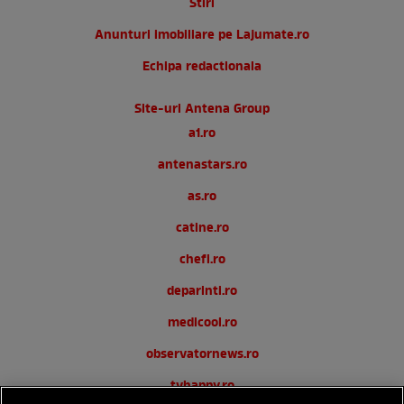
Stiri
Anunturi imobiliare pe Lajumate.ro
Echipa redactionala
Site-uri Antena Group
a1.ro
antenastars.ro
as.ro
catine.ro
chefi.ro
deparinti.ro
medicool.ro
observatornews.ro
tvhappy.ro