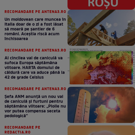
RECOMANDARE PE ANTENA3.RO
Un moldovean care muncea în
Italia doar de o zi a fost lăsat
să moară pe şantier de 6
români. Aceștia riscă acum
închisoarea
RECOMANDARE PE ANTENA3.RO
Al cincilea val de caniculă va
sufoca Europa săptămâna
viitoare. HARTA domului de
căldură care va aduce până la
42 de grade Celsius
RECOMANDARE PE ANTENA3.RO
Șefa ANM anunță un nou val
de caniculă și furtuni pentru
săptămâna viitoare: „Ploile nu
vor putea compensa seceta
pedologică”
RECOMANDARE PE
REDACTIA.RO