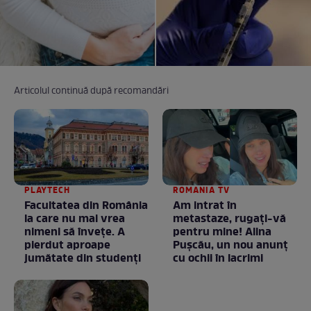
Articolul continuă după recomandări
PLAYTECH
ROMANIA TV
Facultatea din România
Am intrat în
la care nu mai vrea
metastaze, rugaţi-vă
nimeni să înveţe. A
pentru mine! Alina
pierdut aproape
Puşcău, un nou anunţ
jumătate din studenţi
cu ochii în lacrimi