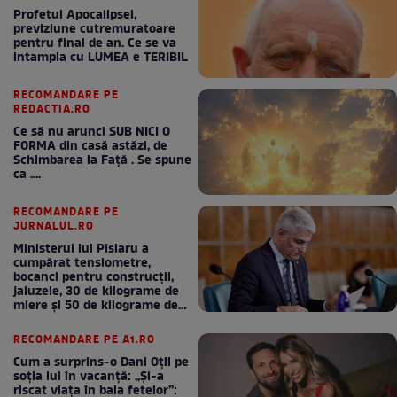
Profetul Apocalipsei,
previziune cutremuratoare
pentru final de an. Ce se va
intampla cu LUMEA e TERIBIL
RECOMANDARE PE
REDACTIA.RO
Ce să nu arunci SUB NICI O
FORMA din casă astăzi, de
Schimbarea la Față . Se spune
ca ....
RECOMANDARE PE
JURNALUL.RO
Ministerul lui Pîslaru a
cumpărat tensiometre,
bocanci pentru construcții,
jaluzele, 30 de kilograme de
miere și 50 de kilograme de
cafea
RECOMANDARE PE A1.RO
Cum a surprins-o Dani Oțil pe
soția lui în vacanță: „Și-a
riscat viața în baia fetelor”: