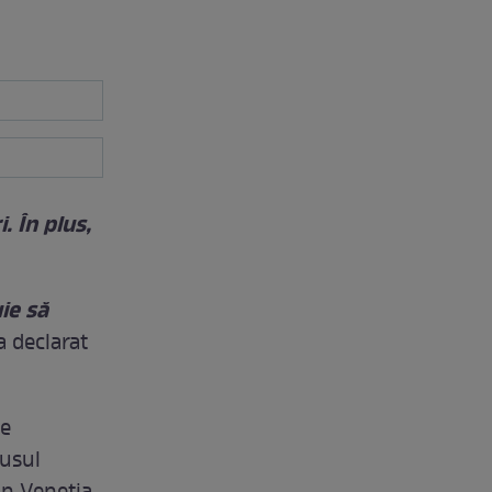
. În plus,
ie să
 a declarat
de
rusul