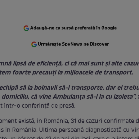
Adaugă-ne ca sursă preferată în Google
Urmărește SpyNews pe Discover
nă lipsă de eficienţă, ci că mai sunt şi alte cazuri
em foarte precauţi la mijloacele de transport.
echipă să ia bolnavii să-i transporte, dar ei trebu
domiciliu, că vine Ambulanţa să-i ia cu izoleta"
,
t într-o conferinţă de presă.
oment există, în România, 31 de cazuri confirmate 
s în România. Ultima persoană diagnosticată cu vi