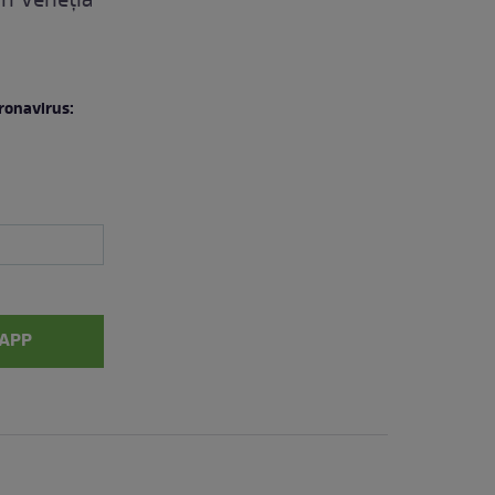
in Veneția
ronavirus:
APP