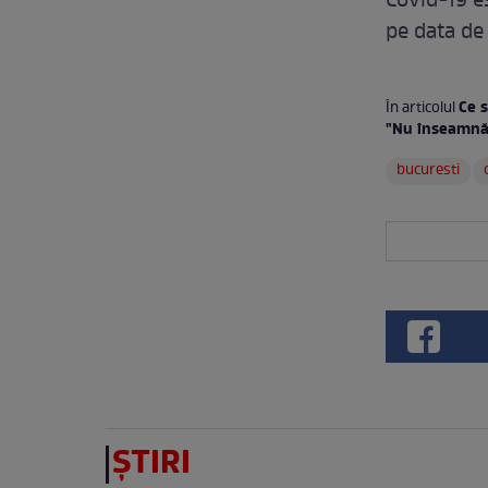
Covid-19 es
pe data de
Ce 
În articolul
"Nu înseamnă 
bucuresti
ȘTIRI