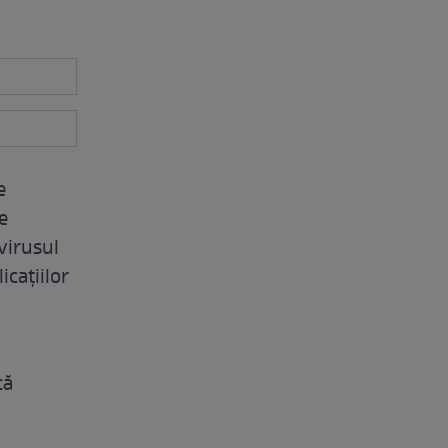
e
e
 virusul
icațiilor
că