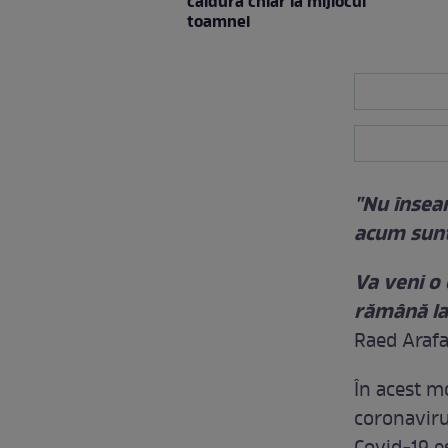
căldură chiar la mijlocul
toamnei
"Nu înseam
acum sunt
Va veni o 
rămână la 
Raed Arafa
În acest m
coronaviru