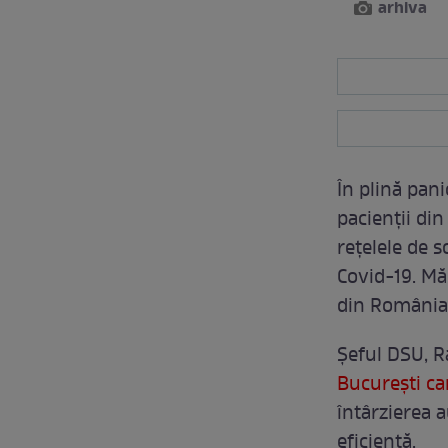
arhiva
În plină pan
pacienții din
rețelele de s
Covid-19. Măr
din România,
Șeful DSU, R
București car
întârzierea a
eficientă.