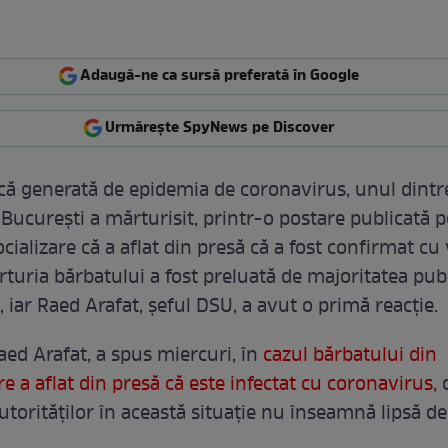
Adaugă-ne ca sursă preferată în Google
Urmărește SpyNews pe Discover
ică generată de epidemia de coronavirus, unul dintr
 București a mărturisit, printr-o postare publicată p
ocializare că a aflat din presă că a fost confirmat cu
turia bărbatului a fost preluată de majoritatea publ
 iar Raed Arafat, șeful DSU, a avut o primă reacție.
aed Arafat, a spus miercuri, în
cazul bărbatului din
e a aflat din presă că este infectat cu coronavirus
, 
utorităților în această situație nu înseamnă lipsă de