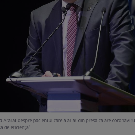
 Arafat despre pacientul care a aflat din presă că are coronaviru
ă de eficienţă"