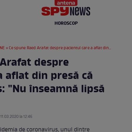
HOROSCOP
RNE
» Ce spune Raed Arafat despre pacientul care a aflat din presă că are coronavirus: "Nu înseamnă lipsă de eficienţă"
Arafat despre
a aflat din presă că
s: "Nu înseamnă lipsă
 11.03.2020 la 12:46
pidemia de coronavirus, unul dintre