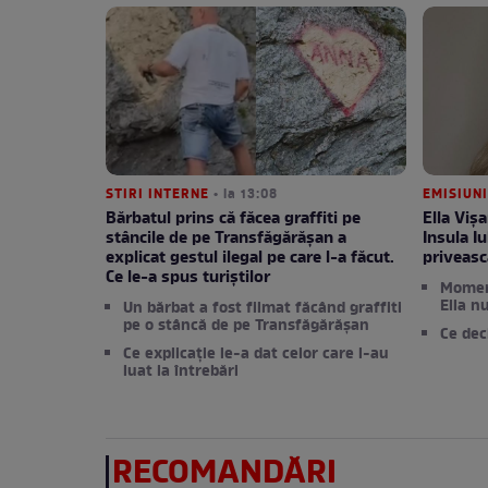
STIRI INTERNE
• la 13:08
EMISIUNI
Bărbatul prins că făcea graffiti pe
Ella Viș
stâncile de pe Transfăgărășan a
Insula Iu
explicat gestul ilegal pe care l-a făcut.
priveasc
Ce le-a spus turiștilor
Moment
Ella n
Un bărbat a fost filmat făcând graffiti
pe o stâncă de pe Transfăgărășan
Ce dec
Ce explicație le-a dat celor care l-au
luat la întrebări
RECOMANDĂRI