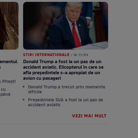
STIRI INTERNATIONALE
• la 11:34
tamentul.
Donald Trump a fost la un pas de un
a
accident aviatic. Elicopterul în care se
afla președintele s-a apropiat de un
avion cu pasageri
 Pitești
Donald Trump a trecut prin momente
 cu
dificile
 până
Președintele SUA a fost la un pas de
accident aviatic
VEZI MAI MULT