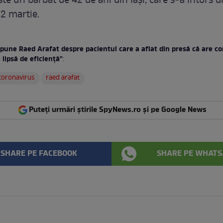
te un bărbat de 42 de ani din Iași, care s-a întors d
 2 martie.
spune Raed Arafat despre pacientul care a aflat din presă că are co
lipsă de eficienţă"
:
coronavirus
raed arafat
Puteți urmări știrile SpyNews.ro și pe Google News
SHARE PE FACEBOOK
SHARE PE WHATS