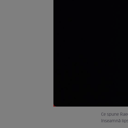
Ce spune Raed
înseamnă lips