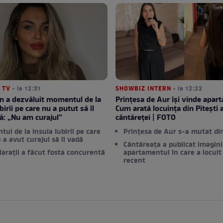
 TV
• la 12:31
SHOWBIZ INTERN
• la 12:22
an a dezvăluit momentul de la
Prințesa de Aur își vinde apar
birii pe care nu a putut să îl
Cum arată locuința din Pitești 
ă: „Nu am curajul”
cântăreței | FOTO
ul de la Insula Iubirii pe care
Prințesa de Aur s-a mutat din
u a avut curajul să îl vadă
Cântăreața a publicat imagini
larații a făcut fosta concurentă
apartamentul în care a locuit
recent