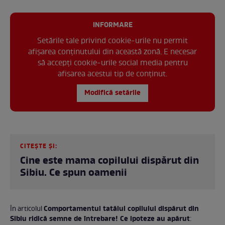
INFORMARE
Setările tale privind cookie-urile nu permit
afișarea conținutului din această zonă. E necesar
să accepți cookie-urile social media pentru
afisarea acestui tip de conținut.
Modifică setările
CITEȘTE ȘI:
Cine este mama copilului dispărut din
Sibiu. Ce spun oamenii
Comportamentul tatălui copilului dispărut din
În articolul
Sibiu ridică semne de întrebare! Ce ipoteze au apărut
: