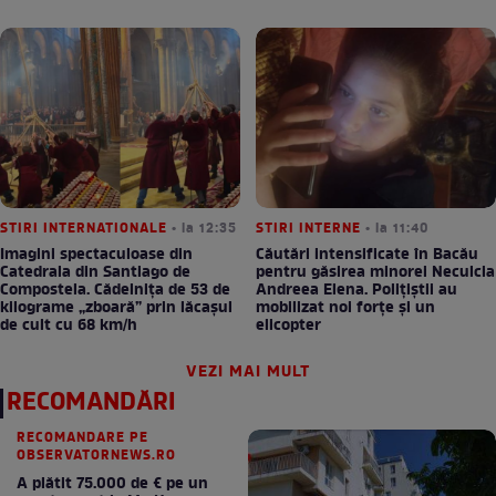
seară!
STIRI INTERNATIONALE
• la 12:35
STIRI INTERNE
• la 11:40
Imagini spectaculoase din
Căutări intensificate în Bacău
Catedrala din Santiago de
pentru găsirea minorei Neculcia
Compostela. Cădelnița de 53 de
Andreea Elena. Polițiștii au
kilograme „zboară” prin lăcașul
mobilizat noi forțe și un
de cult cu 68 km/h
elicopter
VEZI MAI MULT
RECOMANDĂRI
RECOMANDARE PE
OBSERVATORNEWS.RO
A plătit 75.000 de € pe un