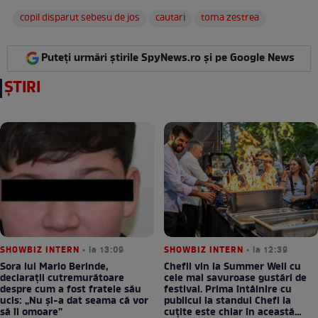
copil disparut sebesu de jos
cautari
toma zestrea
Puteți urmări știrile SpyNews.ro și pe Google News
ȘTIRI
SHOWBIZ INTERN
• la 13:09
SHOWBIZ INTERN
• la 12:39
Sora lui Mario Berinde,
Chefii vin la Summer Well cu
declarații cutremurătoare
cele mai savuroase gustări de
despre cum a fost fratele său
festival. Prima întâlnire cu
ucis: „Nu și-a dat seama că vor
publicul la standul Chefi la
să îl omoare”
cuțite este chiar în această