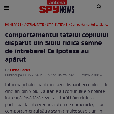
HOMEPAGE
»
ACTUALITATE
»
STIRI INTERNE
» Comportamentul tatălui copilului dispărut din Sibiu ridică semne de întrebare! Ce ipoteze au apărut
Comportamentul tatălui copilului
dispărut din Sibiu ridică semne
de întrebare! Ce ipoteze au
apărut
Elena Boruz
De
.
Publicat pe 13.05.2026 la 08:57 Actualizat pe 13.05.2026 la 08:57
Informații halucinante în cazul dispariției copilului de
cinci ani din Sibiu! Căutările au continuate o noapte
întreagă, însă fără rezultat. Tatăl băiețelului a
participat la intervenție alături de oamenii legii, iar
comportamentul său a stârnit multe suspiciuni în