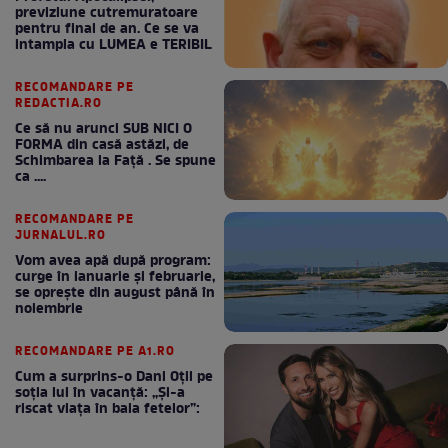
previziune cutremuratoare
pentru final de an. Ce se va
intampla cu LUMEA e TERIBIL
RECOMANDARE PE
REDACTIA.RO
Ce să nu arunci SUB NICI O
FORMA din casă astăzi, de
Schimbarea la Față . Se spune
ca ....
RECOMANDARE PE
JURNALUL.RO
Vom avea apă după program:
curge în ianuarie și februarie,
se oprește din august până în
noiembrie
RECOMANDARE PE A1.RO
Cum a surprins-o Dani Oțil pe
soția lui în vacanță: „Și-a
riscat viața în baia fetelor”: