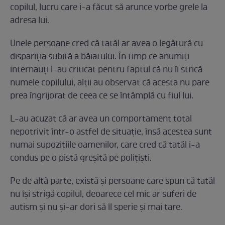
copilul, lucru care i-a făcut să arunce vorbe grele la
adresa lui.
Unele persoane cred că tatăl ar avea o legătură cu
dispariția subită a băiatului. În timp ce anumiți
internauți l-au criticat pentru faptul că nu îi strică
numele copilului, alții au observat că acesta nu pare
prea îngrijorat de ceea ce se întâmplă cu fiul lui.
L-au acuzat că ar avea un comportament total
nepotrivit într-o astfel de situație, însă acestea sunt
numai supozițiile oamenilor, care cred că tatăl i-a
condus pe o pistă greșită pe polițiști.
Pe de altă parte, există și persoane care spun că tatăl
nu își strigă copilul, deoarece cel mic ar suferi de
autism și nu și-ar dori să îl sperie și mai tare.