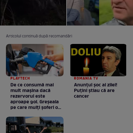
Articolul continuă după recomandări
PLAYTECH
ROMANIA TV
De ce consumă mai
Anunţul şoc al zilei!
mult mașina dacă
Puţini ştiau că are
rezervorul este
cancer
aproape gol. Greșeala
pe care mulți șoferi o
fac fără să știe