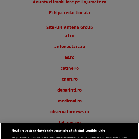
Anunturi imobiliare pe Lajumate.ro
Echipa redactionala
Site-uri Antena Group
a1.ro
antenastars.ro
as.ro
catine.ro
chefi.ro
deparinti.ro
medicool.ro
observatornews.ro
tvhappy.ro
Nouă ne pasă ca datele tale personale să rămână confidențiale
useit.ro
589
Noi și partenerii noștri
stocăm și/sau accesăm informații pe dispozitivul dvs., precum identificatorii cookie