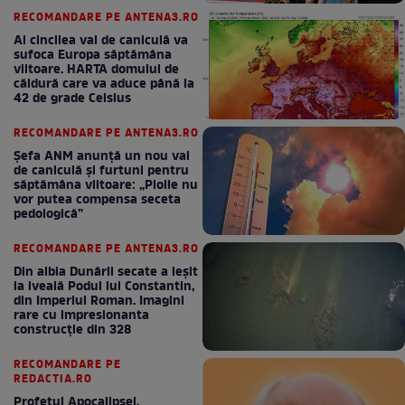
RECOMANDARE PE ANTENA3.RO
Al cincilea val de caniculă va
sufoca Europa săptămâna
viitoare. HARTA domului de
căldură care va aduce până la
42 de grade Celsius
RECOMANDARE PE ANTENA3.RO
Șefa ANM anunță un nou val
de caniculă și furtuni pentru
săptămâna viitoare: „Ploile nu
vor putea compensa seceta
pedologică”
RECOMANDARE PE ANTENA3.RO
Din albia Dunării secate a ieșit
la iveală Podul lui Constantin,
din Imperiul Roman. Imagini
rare cu impresionanta
construcție din 328
RECOMANDARE PE
REDACTIA.RO
Profetul Apocalipsei,