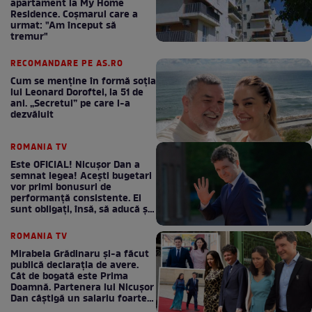
apartament la My Home
Residence. Coşmarul care a
urmat: "Am început să
tremur"
RECOMANDARE PE AS.RO
Cum se menţine în formă soţia
lui Leonard Doroftei, la 51 de
ani. „Secretul” pe care l-a
dezvăluit
ROMANIA TV
Este OFICIAL! Nicușor Dan a
semnat legea! Acești bugetari
vor primi bonusuri de
performanță consistente. Ei
sunt obligați, însă, să aducă și
bani la bugetul de stat
ROMANIA TV
Mirabela Grădinaru și-a făcut
publică declarația de avere.
Cât de bogată este Prima
Doamnă. Partenera lui Nicușor
Dan câștigă un salariu foarte
bun în fiecare lună!