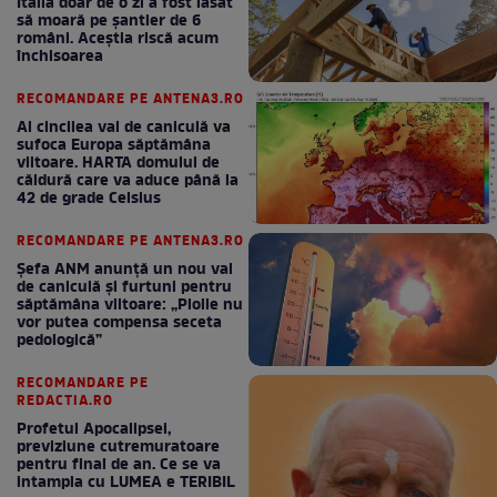
Italia doar de o zi a fost lăsat
să moară pe şantier de 6
români. Aceștia riscă acum
închisoarea
RECOMANDARE PE ANTENA3.RO
Al cincilea val de caniculă va
sufoca Europa săptămâna
viitoare. HARTA domului de
căldură care va aduce până la
42 de grade Celsius
RECOMANDARE PE ANTENA3.RO
Șefa ANM anunță un nou val
de caniculă și furtuni pentru
săptămâna viitoare: „Ploile nu
vor putea compensa seceta
pedologică”
RECOMANDARE PE
REDACTIA.RO
Profetul Apocalipsei,
previziune cutremuratoare
pentru final de an. Ce se va
intampla cu LUMEA e TERIBIL