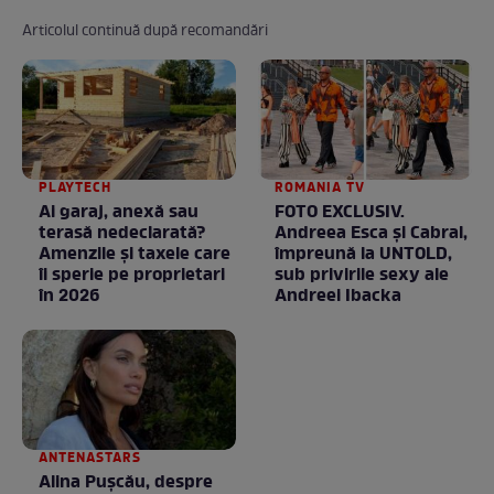
Articolul continuă după recomandări
PLAYTECH
ROMANIA TV
Ai garaj, anexă sau
FOTO EXCLUSIV.
terasă nedeclarată?
Andreea Esca şi Cabral,
Amenzile și taxele care
împreună la UNTOLD,
îi sperie pe proprietari
sub privirile sexy ale
în 2026
Andreei Ibacka
ANTENASTARS
Alina Pușcău, despre