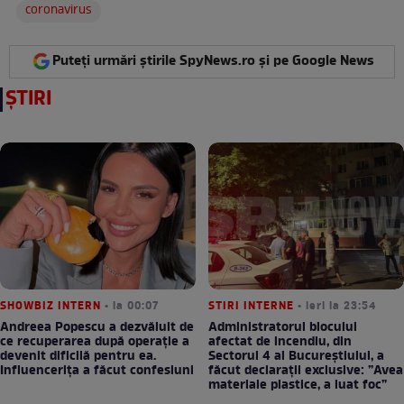
coronavirus
Puteți urmări știrile SpyNews.ro și pe Google News
ȘTIRI
SHOWBIZ INTERN
• la 00:07
STIRI INTERNE
• ieri la 23:54
Andreea Popescu a dezvăluit de
Administratorul blocului
ce recuperarea după operație a
afectat de incendiu, din
devenit dificilă pentru ea.
Sectorul 4 al Bucureștiului, a
Influencerița a făcut confesiuni
făcut declarații exclusive: ”Avea
materiale plastice, a luat foc”