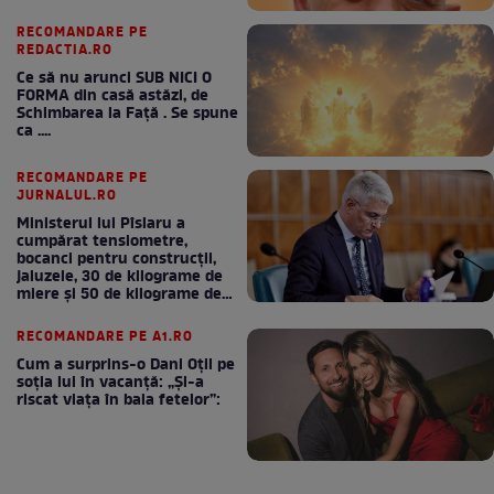
RECOMANDARE PE
REDACTIA.RO
Ce să nu arunci SUB NICI O
FORMA din casă astăzi, de
Schimbarea la Față . Se spune
ca ....
RECOMANDARE PE
JURNALUL.RO
Ministerul lui Pîslaru a
cumpărat tensiometre,
bocanci pentru construcții,
jaluzele, 30 de kilograme de
miere și 50 de kilograme de
cafea
RECOMANDARE PE A1.RO
Cum a surprins-o Dani Oțil pe
soția lui în vacanță: „Și-a
riscat viața în baia fetelor”: