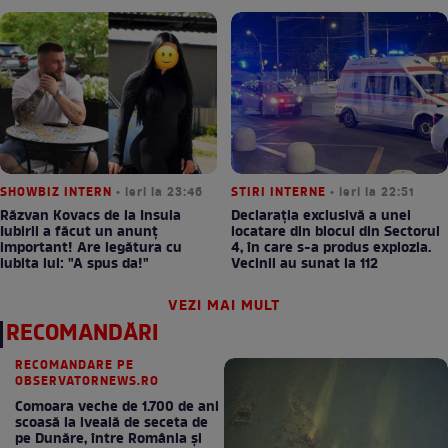
SHOWBIZ INTERN
• ieri la 23:46
STIRI INTERNE
• ieri la 22:51
Răzvan Kovacs de la Insula
Declarația exclusivă a unei
Iubirii a făcut un anunț
locatare din blocul din Sectorul
important! Are legătura cu
4, în care s-a produs explozia.
iubita lui: "A spus da!"
Vecinii au sunat la 112
VEZI MAI MULT
RECOMANDĂRI
RECOMANDARE PE
OBSERVATORNEWS.RO
Comoara veche de 1.700 de ani
scoasă la iveală de seceta de
pe Dunăre, între România şi