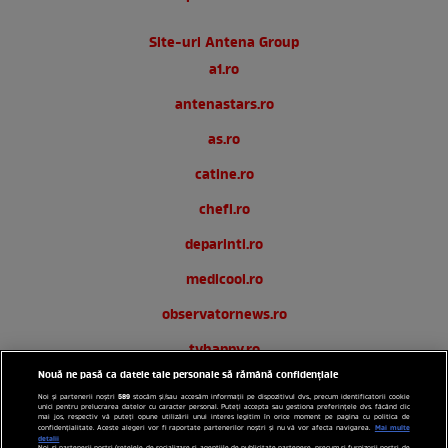
Site-uri Antena Group
a1.ro
antenastars.ro
as.ro
catine.ro
chefi.ro
deparinti.ro
medicool.ro
observatornews.ro
tvhappy.ro
Nouă ne pasă ca datele tale personale să rămână confidențiale
useit.ro
589
Noi și partenerii noștri
stocăm și/sau accesăm informații pe dispozitivul dvs., precum identificatorii cookie
unici pentru prelucrarea datelor cu caracter personal. Puteți accepta sau gestiona preferințele dvs. făcând clic
zutv.ro
mai jos, respectiv vă puteți opune utilizării unui interes legitim în orice moment pe pagina cu politica de
Mai multe
confidențialitate. Aceste alegeri vor fi raportate partenerilor noștri și nu vă vor afecta navigarea.
detalii