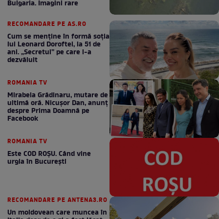
Bulgaria. Imagini rare
RECOMANDARE PE AS.RO
Cum se menţine în formă soţia
lui Leonard Doroftei, la 51 de
ani. „Secretul” pe care l-a
dezvăluit
ROMANIA TV
Mirabela Grădinaru, mutare de
ultimă oră. Nicuşor Dan, anunţ
despre Prima Doamnă pe
Facebook
ROMANIA TV
Este COD ROŞU. Când vine
urgia în Bucureşti
RECOMANDARE PE ANTENA3.RO
Un moldovean care muncea în