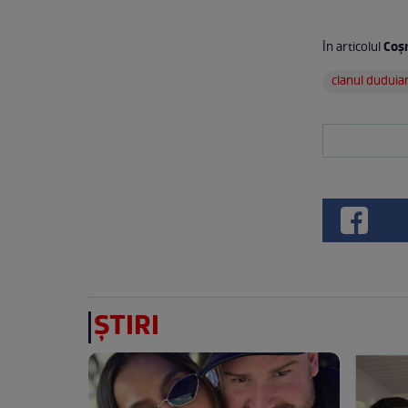
Coș
În articolul
clanul duduia
ȘTIRI