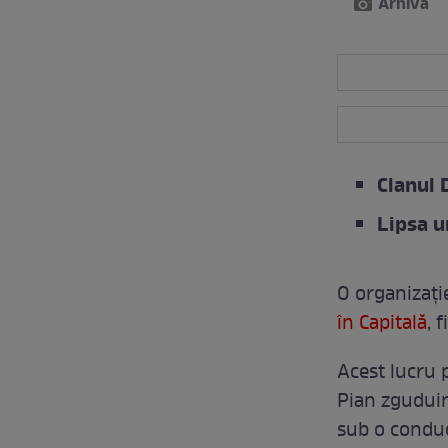
Arhivă
Clanul 
Lipsa u
O organizați
în Capitală
, 
Acest lucru 
Pian zguduin
sub o conduc