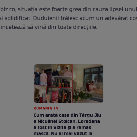
iz.ro, situația este foarte grea din cauza lipsei unui
 și solidificat. Duduienii trăiesc acum un adevărat co
 încetează să vină din toate direcțiile.
ROMANIA TV
Cum arată casa din Târgu Jiu
a Niculinei Stoican. Loredana
a fost în vizită și a rămas
mască. Nu ai mai văzut la