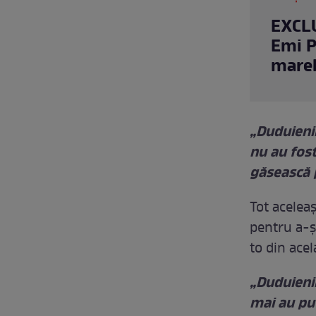
EXCLU
Emi P
mare
„Duduienii
nu au fost
găsească p
Tot acelea
pentru a-și
to din acel
„Duduienii
mai au pu