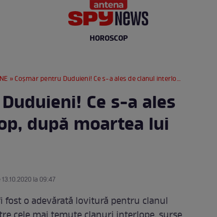
HOROSCOP
RNE
» Coșmar pentru Duduieni! Ce s-a ales de clanul interlop, după moartea lui Emi Pian
Duduieni! Ce s-a ales
lop, după moartea lui
 13.10.2020 la 09:47
i fost o adevărată lovitură pentru clanul
re cele mai temute clanuri interlope, surse