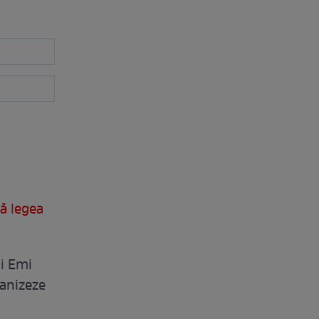
ă legea
ui Emi
ganizeze