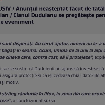
SIV / Anunțul neașteptat făcut de tatăl 
ian / Clanul Duduianu se pregătește pe
le eveniment
 sunt disperați. Au cerut ajutor, nimeni nu le-a d
 băgați în seamă. Acum, umblă de la unii la alții 
e cineva care, contra cost, să îi protejeze”,
expli
și surse susțin că Duduienii au ajuns să investească 
 asigura protecție și că își cedează chiar datoriile al
ași motiv.
 strâng rândurile în Ilfov, în zona din care provi
tere”,
a concluzionat sursa.