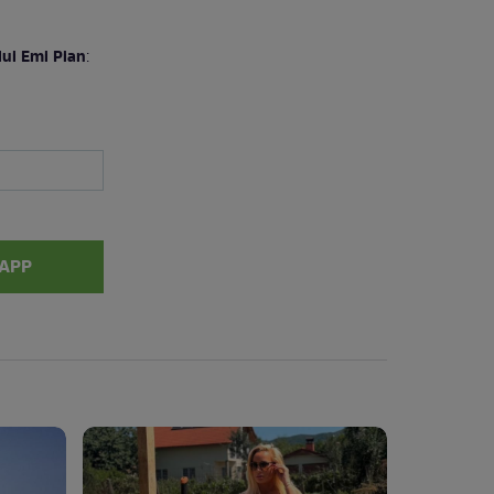
lui Emi Pian
:
APP