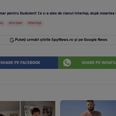
mar pentru Duduieni! Ce s-a ales de clanul interlop, după moartea 
nu
emi pian
interlopi
Puteți urmări știrile SpyNews.ro și pe Google News
SHARE PE FACEBOOK
SHARE PE WHATS