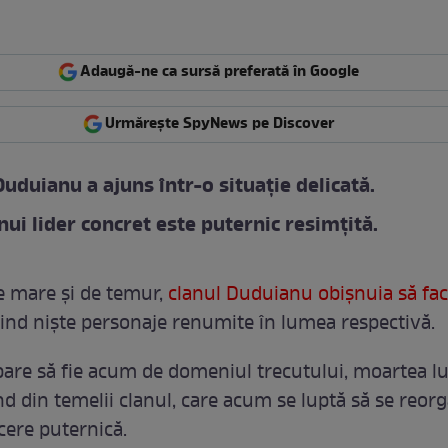
Adaugă-ne ca sursă preferată în Google
Urmărește SpyNews pe Discover
Duduianu a ajuns într-o situație delicată.
nui lider concret este puternic resimțită.
e mare și de temur,
clanul Duduianu obișnuia să fac
fiind niște personaje renumite în lumea respectivă.
pare să fie acum de domeniul trecutului, moartea l
d din temelii clanul, care acum se luptă să se reor
ere puternică.