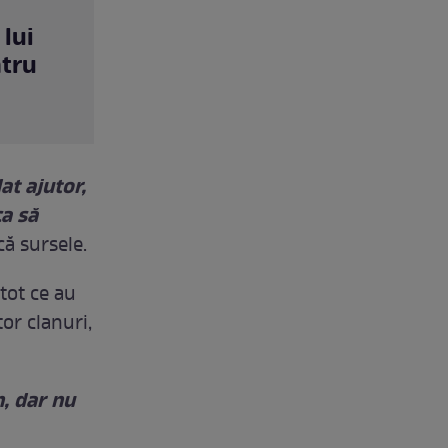
lui
ntru
at ajutor,
ca să
că sursele.
tot ce au
tor clanuri,
n, dar nu