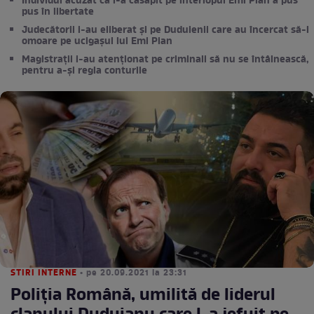
Individul acuzat că l-a căsăpit pe interlopul Emi Pian a pus
pus în libertate
Judecătorii i-au eliberat și pe Duduienii care au încercat să-l
omoare pe ucigașul lui Emi Pian
Magistrații i-au atenționat pe criminali să nu se întâlnească,
pentru a-și regla conturile
STIRI INTERNE
• pe 20.09.2021 la 23:31
Poliția Română, umilită de liderul