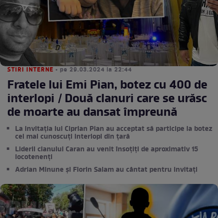
STIRI INTERNE
• pe 29.03.2024 la 22:44
Fratele lui Emi Pian, botez cu 400 de
interlopi / Două clanuri care se urăsc
de moarte au dansat împreună
La invitația lui Ciprian Pian au acceptat să participe la botez
cei mai cunoscuți interlopi din țară
Liderii clanului Caran au venit însoțiți de aproximativ 15
locotenenți
Adrian Minune și Florin Salam au cântat pentru invitați