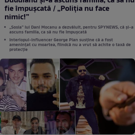
Duduianu și-a ascuns familia, ca să nu
fie împușcată / „Poliția nu face
nimic!”
„Sosia” lui Dani Mocanu a dezvăluit, pentru SPYNEWS, că și-a
ascuns familia, ca să nu fie împușcată
Interlopul-influencer George Pian susține că a fost
amenințat cu moartea, fiindcă nu a vrut să achite o taxă de
protecție