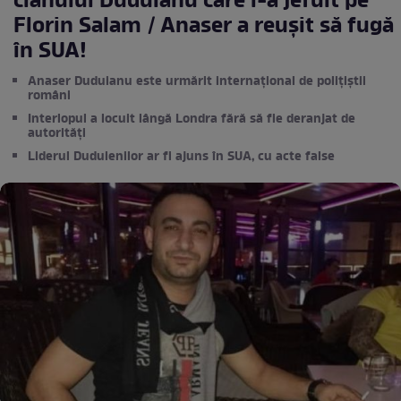
clanului Duduianu care l-a jefuit pe
Florin Salam / Anaser a reușit să fugă
în SUA!
Anaser Duduianu este urmărit internațional de polițiștii
români
Interlopul a locuit lângă Londra fără să fie deranjat de
autorități
Liderul Duduienilor ar fi ajuns în SUA, cu acte false