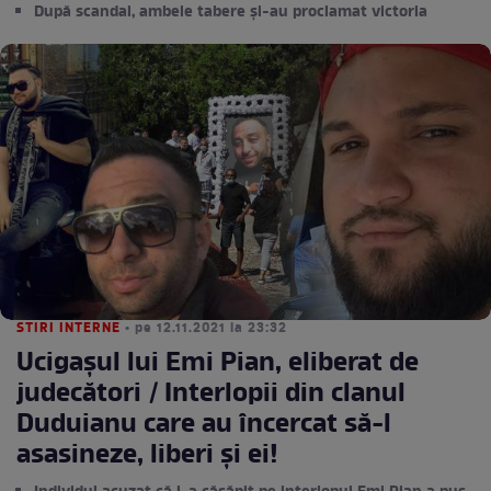
După scandal, ambele tabere și-au proclamat victoria
STIRI INTERNE
• pe 12.11.2021 la 23:32
Ucigașul lui Emi Pian, eliberat de
judecători / Interlopii din clanul
Duduianu care au încercat să-l
asasineze, liberi și ei!