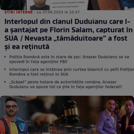
STIRI INTERNE
• pe 07.08.2023 la 23:37
Interlopul din clanul Duduianu care l-
a șantajat pe Florin Salam, capturat în
SUA / Nevasta „tămăduitoare” a fost
și ea reținută
Poliția Română este în stare de șoc: Anaser Duduianu se va
spovedi în fața agenților FBI!
Interlopul care se întâlnea prin curtea bisericii cu șefii Poliției
Române a fost reținut în SUA
„Scăpat” peste hotare de autoritățile române, Anaser
Duduianu va spune tot ce știe în fața agenților federali!