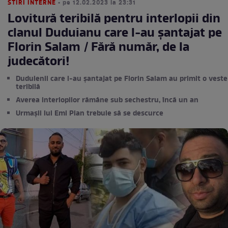
STIRI INTERNE
• pe 12.02.2023 la 23:31
Lovitură teribilă pentru interlopii din
clanul Duduianu care l-au șantajat pe
Florin Salam / Fără număr, de la
judecători!
Duduienii care l-au șantajat pe Florin Salam au primit o veste
teribilă
Averea interlopilor rămâne sub sechestru, încă un an
Urmașii lui Emi Pian trebuie să se descurce