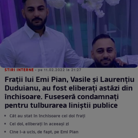
STIRI INTERNE
• pe 11.02.2022 la 21:27
Frații lui Emi Pian, Vasile și Laurențiu
Duduianu, au fost eliberați astăzi din
închisoare. Fuseseră condamnați
pentru tulburarea liniștii publice
Cât au stat în închisoare cei doi frați
Cei doi, eliberați în aceeași zi
Cine l-a ucis, de fapt, pe Emi Pian