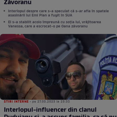
Zăvoranu
Interlopul despre care s-a speculat că s-ar afla în spatele
asasinării lui Emi Pian a fugit în SUA
El s-a stabilit acolo împreună cu soția lui, vrăjitoarea
Vanessa, care a escrocat-o pe Oana zăvoranu
STIRI INTERNE
• pe 27.03.2023 la 23:35
Interlopul-influencer din clanul