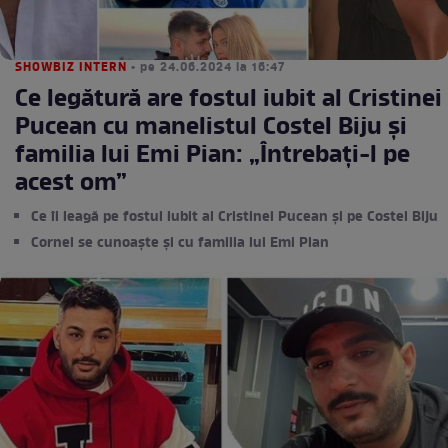
SHOWBIZ INTERN
• pe 24.06.2024 la 16:47
Ce legătură are fostul iubit al Cristinei
Pucean cu manelistul Costel Biju și
familia lui Emi Pian: „Întrebați-l pe
acest om”
Ce îi leagă pe fostul iubit al Cristinei Pucean și pe Costel Biju
Cornel se cunoaște și cu familia lui Emi Pian