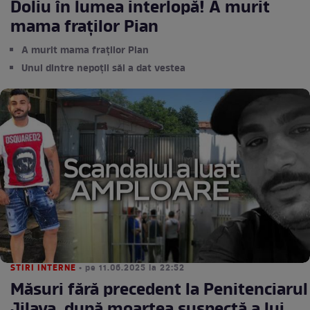
Doliu în lumea interlopă! A murit
mama fraților Pian
A murit mama fraților Pian
Unul dintre nepoții săi a dat vestea
STIRI INTERNE
• pe 11.06.2025 la 22:52
Măsuri fără precedent la Penitenciarul