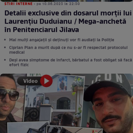
STIRI INTERNE
• pe 10.06.2025 la 22:50
Detalii exclusive din dosarul morții lui
Laurențiu Duduianu / Mega-anchetă
în Penitenciarul Jilava
Mai mulți angajații și deținuți vor fi audiați la Poliție
Ciprian Pian a murit după ce nu s-ar fi respectat protocolul
medical
Deși avea simptome de infarct, bărbatul a fost obligat să facă
efort fizic