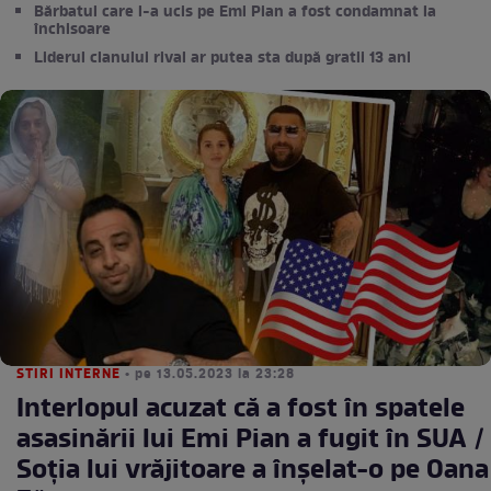
Bărbatul care l-a ucis pe Emi Pian a fost condamnat la
închisoare
Liderul clanului rival ar putea sta după gratii 13 ani
STIRI INTERNE
• pe 13.05.2023 la 23:28
Interlopul acuzat că a fost în spatele
asasinării lui Emi Pian a fugit în SUA /
Soția lui vrăjitoare a înșelat-o pe Oana