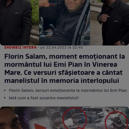
SHOWBIZ INTERN
• pe 22.04.2022 la 22:40
Florin Salam, moment emoționant la
mormântul lui Emi Pian în Vinerea
Mare. Ce versuri sfâșietoare a cântat
manelistul în memoria interlopului
Florin Salam, versuri emoționante la mormântul lui Emi Pian
Iată cum a fost surprins manelistul!