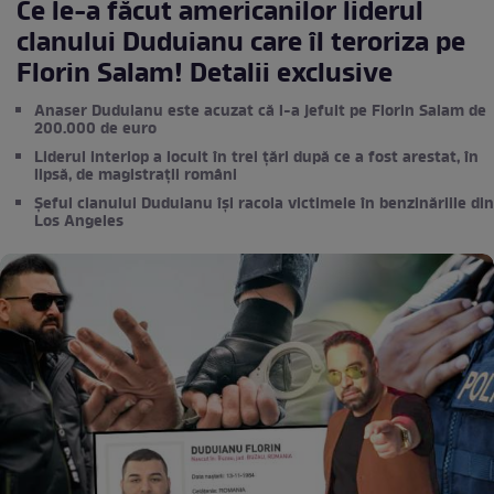
Ce le-a făcut americanilor liderul
clanului Duduianu care îl teroriza pe
Florin Salam! Detalii exclusive
Anaser Duduianu este acuzat că l-a jefuit pe Florin Salam de
200.000 de euro
Liderul interlop a locuit în trei țări după ce a fost arestat, în
lipsă, de magistrații români
Șeful clanului Duduianu își racola victimele în benzinăriile din
Los Angeles