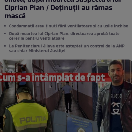
Jilava, după moartea suspectă a lui
Ciprian Pian / Deținuții au rămas
mască
Condamnații erau ținuți fără ventilatoare și cu ușile închise
După moartea lui Ciprian Pian, directoarea aprobă toate
cererile pentru ventilatoare
La Penitenciarul Jilava este așteptat un control de la ANP
sau chiar Ministerul Justiței