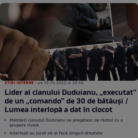
STIRI INTERNE
• pe 05.02.2022 la 23:39
Lider al clanului Duduianu, „executat”
de un „comando” de 30 de bătăuși /
Lumea interlopă a dat în clocot
Membrii clanului Duduianu se pregătesc de război cu o
grupare rivală
Interlopii au jurat să-și facă singuri dreptate