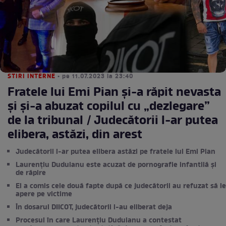
STIRI INTERNE
• pe 11.07.2023 la 23:40
Fratele lui Emi Pian și-a răpit nevasta
și și-a abuzat copilul cu „dezlegare”
de la tribunal / Judecătorii l-ar putea
elibera, astăzi, din arest
Judecătorii l-ar putea elibera astăzi pe fratele lui Emi Pian
Laurențiu Duduianu este acuzat de pornografie infantilă și
de răpire
El a comis cele două fapte după ce judecătorii au refuzat să le
apere pe victime
În dosarul DIICOT, judecătorii l-au eliberat deja
Procesul în care Laurențiu Duduianu a contestat