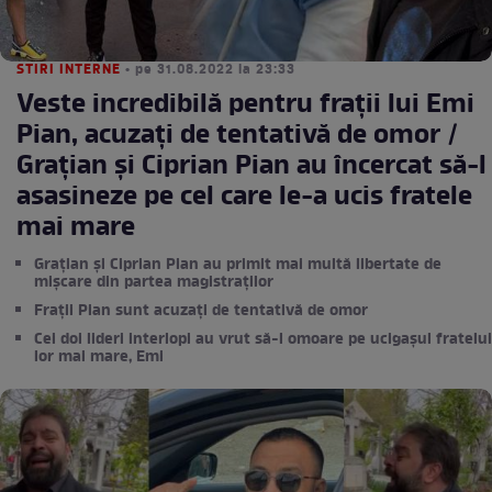
STIRI INTERNE
• pe 31.08.2022 la 23:33
Veste incredibilă pentru frații lui Emi
Pian, acuzați de tentativă de omor /
Grațian și Ciprian Pian au încercat să-l
asasineze pe cel care le-a ucis fratele
mai mare
Grațian și Ciprian Pian au primit mai multă libertate de
mișcare din partea magistraților
Frații Pian sunt acuzați de tentativă de omor
Cei doi lideri interlopi au vrut să-l omoare pe ucigașul fratelui
lor mai mare, Emi