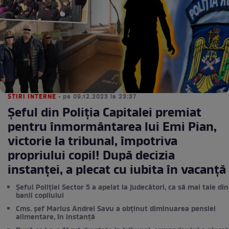
STIRI INTERNE
• pe 09.12.2023 la 23:37
Șeful din Poliția Capitalei premiat
pentru înmormântarea lui Emi Pian,
victorie la tribunal, împotriva
propriului copil! După decizia
instanței, a plecat cu iubita în vacanță
Șeful Poliției Sector 5 a apelat la judecători, ca să mai taie din
banii copilului
Cms. șef Marius Andrei Savu a obținut diminuarea pensiei
alimentare, în instanță