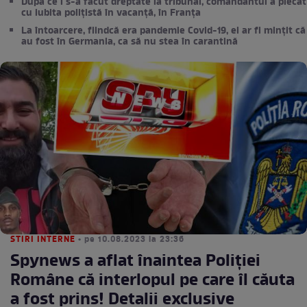
După ce i s-a făcut dreptate la tribunal, comandantul a plecat
cu iubita polițistă în vacanță, în Franța
La întoarcere, fiindcă era pandemie Covid-19, ei ar fi mințit că
au fost în Germania, ca să nu stea în carantină
STIRI INTERNE
• pe 10.08.2023 la 23:36
Spynews a aflat înaintea Poliției
Române că interlopul pe care îl căuta
a fost prins! Detalii exclusive