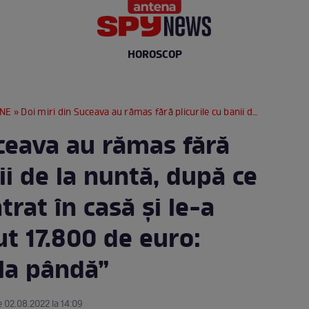
HOROSCOP
RNE
» Doi miri din Suceava au rămas fără plicurile cu banii de la nuntă, după ce un vecin ar fi intrat în casă și le-a furat. Au pierdut 17.800 de euro: „Stătea cumva la pândă”
uceava au rămas fără
ii de la nuntă, după ce
ntrat în casă și le-a
ut 17.800 de euro:
la pândă”
e 02.08.2022 la 14:09