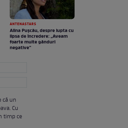
ANTENASTARS
Alina Pușcău, despre lupta cu
lipsa de încredere: „Aveam
foarte multe gânduri
negative”
e că un
eava. Cu
în timp ce