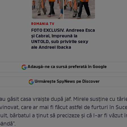
ROMANIA TV
FOTO EXCLUSIV. Andreea Esca
şi Cabral, împreună la
UNTOLD, sub privirile sexy
ale Andreei Ibacka
Adaugă-ne ca sursă preferată în Google
Urmărește SpyNews pe Discover
au găsit casa vraiște după jaf. Mirele susține cu tări
 vinovat, care ar mai fi făcut astfel de furturi în Suc
lt, bărbatul a ținut să precizeze și că l-ar fi văzut 
pândă”.