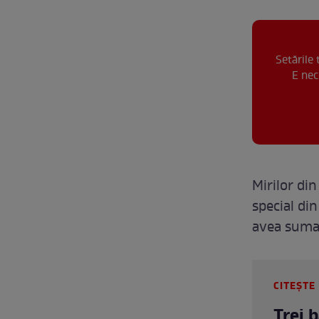
Setările
E nec
Mirilor di
special din
avea suma 
CITEȘTE 
Trei 