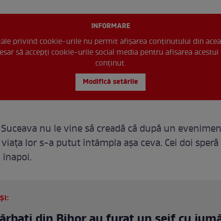
INFORMARE
 tale privind cookie-urile nu permit afișarea conținutului din acea
esar să accepți cookie-urile social media pentru afisarea acestui 
conținut.
Modifică setările
n Suceava nu le vine să creadă că după un evenimen
 viața lor s-a putut întâmpla așa ceva. Cei doi speră 
înapoi.
ȘI:
bărbați din Bihor au furat un seif cu jum