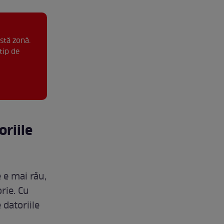
stă zonă.
tip de
oriile
e e mai rău,
rie. Cu
 datoriile