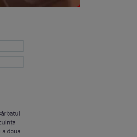
Bărbatul
ocuința
u a doua