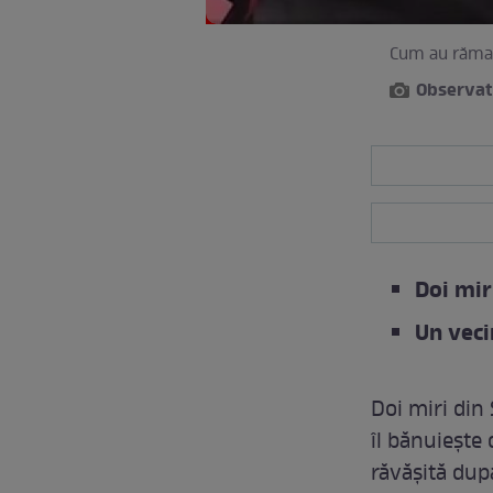
Cum au rămas 
Observat
Doi mir
Un vecin
Doi miri din
îl bănuiește 
răvășită după