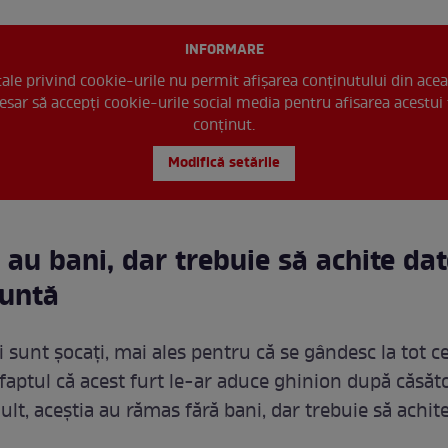
INFORMARE
 tale privind cookie-urile nu permit afișarea conținutului din acea
esar să accepți cookie-urile social media pentru afisarea acestui 
conținut.
Modifică setările
au bani, dar trebuie să achite dat
untă
i sunt șocați, mai ales pentru că se gândesc la tot c
 faptul că acest furt le-ar aduce ghinion după căsăto
lt, aceștia au rămas fără bani, dar trebuie să achite