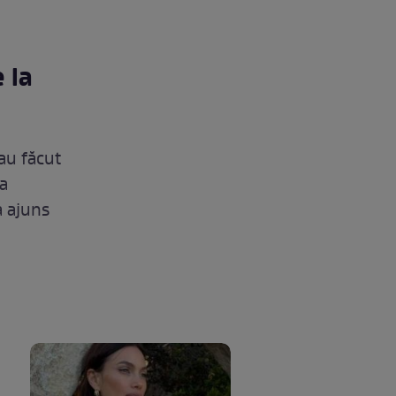
 la
 au făcut
 a
a ajuns