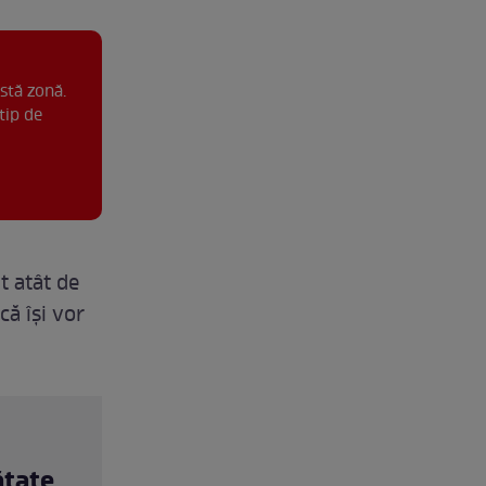
stă zonă.
tip de
t atât de
că își vor
ătate