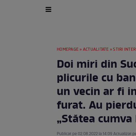
HOMEPAGE
»
ACTUALITATE
»
STIRI INTE
Doi miri din S
plicurile cu ban
un vecin ar fi i
furat. Au pierd
„Stătea cumva 
Publicat pe 02.08.2022 la 14:09 Actualizat p