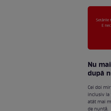
Setările
E nec
Nu mai 
după n
Cei doi mir
inclusiv la
atât mai mu
de nuntă.