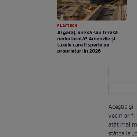
PLAYTECH
Ai garaj, anexă sau terasă
nedeclarată? Amenzile și
taxele care îi sperie pe
proprietari în 2026
Aceștia și-
vecin ar fi
atât mai mu
stătea la „