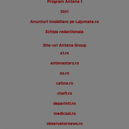
Program Antena 1
Stiri
Anunturi imobiliare pe Lajumate.ro
Echipa redactionala
Site-uri Antena Group
a1.ro
antenastars.ro
as.ro
catine.ro
chefi.ro
deparinti.ro
medicool.ro
observatornews.ro