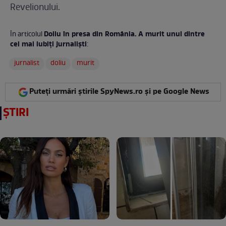
Revelionului.
Doliu în presa din România. A murit unul dintre
În articolul
cei mai iubiţi jurnalişti
:
jurnalist
doliu
murit
Puteți urmări știrile SpyNews.ro și pe Google News
ȘTIRI