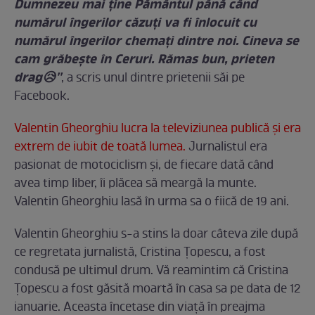
Dumnezeu mai ține Pământul până când
numărul îngerilor căzuți va fi înlocuit cu
numărul îngerilor chemați dintre noi. Cineva se
cam grăbește în Ceruri. Rămas bun, prieten
drag😥''
, a scris unul dintre prietenii săi pe
Facebook.
Valentin Gheorghiu lucra la televiziunea publică şi era
extrem de iubit de toată lumea.
Jurnalistul era
pasionat de motociclism şi, de fiecare dată când
avea timp liber, îi plăcea să meargă la munte.
Valentin Gheorghiu lasă în urma sa o fiică de 19 ani.
Valentin Gheorghiu s-a stins la doar câteva zile după
ce regretata jurnalistă, Cristina Ţopescu, a fost
condusă pe ultimul drum. Vă reamintim că Cristina
Ţopescu a fost găsită moartă în casa sa pe data de 12
ianuarie. Aceasta încetase din viaţă în preajma