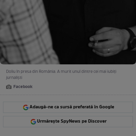
Doliu în presa din România. A murit unul dintre cei mai iubiţi
jurnalişti
Facebook
Adaugă-ne ca sursă preferată în Google
Urmărește SpyNews pe Discover