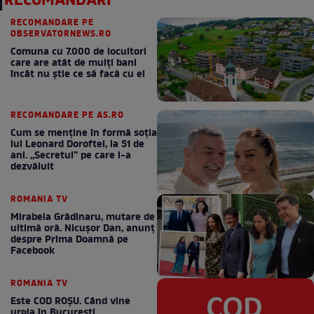
RECOMANDĂRI
RECOMANDARE PE
OBSERVATORNEWS.RO
Comuna cu 7.000 de locuitori
care are atât de mulți bani
încât nu știe ce să facă cu ei
RECOMANDARE PE AS.RO
Cum se menţine în formă soţia
lui Leonard Doroftei, la 51 de
ani. „Secretul” pe care l-a
dezvăluit
ROMANIA TV
Mirabela Grădinaru, mutare de
ultimă oră. Nicuşor Dan, anunţ
despre Prima Doamnă pe
Facebook
ROMANIA TV
Este COD ROŞU. Când vine
urgia în Bucureşti