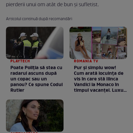
pierderii unui om atât de bun şi sufletist.
Articolul continuă după recomandări
PLAYTECH
ROMANIA TV
Poate Poliția să stea cu
Pur și simplu wow!
radarul ascuns după
Cum arată locuința de
un copac sau un
vis în care stă Ilinca
panou? Ce spune Codul
Vandici la Monaco în
Rutier
timpul vacanței. Luxul
e în starea lui pură.
Totul arată ca în filme!
/ GALERIE FOTO