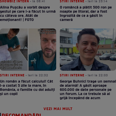
SHOWBIZ INTERN
• la 08:41
STIRI INTERNE
• ieri la 23:14
Alina Pușcău a vorbit despre
O româncă a plătit 500 ron pe
gestul pe care l-a făcut în urmă
noapte pe litoral, dar a fost
cu câteva ore. Atât de
îngrozită de ce a găsit în
emoționant! | FOTO
cameră
STIRI INTERNE
• ieri la 22:32
STIRI INTERNE
• ieri la 22:03
Un român a făcut calculul! Cât
George Buhnici trage un semnal
l-a costat 5 zile la mare, în
de alarmă! A găsit aproape
România, o familie cu doi adulți
600.000 de date personale pe
și un copil
un forum. La ce trebuie să ai
grijă începând de acum
VEZI MAI MULT