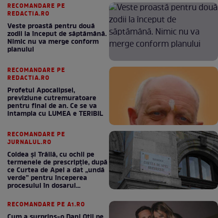
RECOMANDARE PE
REDACTIA.RO
Veste proastă pentru două
zodii la început de săptămână.
Nimic nu va merge conform
planului
RECOMANDARE PE
REDACTIA.RO
Profetul Apocalipsei,
previziune cutremuratoare
pentru final de an. Ce se va
intampla cu LUMEA e TERIBIL
RECOMANDARE PE
JURNALUL.RO
Coldea și Trăilă, cu ochii pe
termenele de prescripție, după
ce Curtea de Apel a dat „undă
verde” pentru începerea
procesului în dosarul
„Generalilor”
RECOMANDARE PE A1.RO
Cum a surprins-o Dani Oțil pe