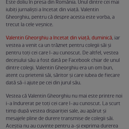
Este doliu în presa din România. Unul dintre cei mai
iubiţi jurnalişti a încetat din viaţă. Valentin
Gheorghiu, pentru că despre acesta este vorba, a
trecut la cele veşnice.
Valentin Gheorghiu a încetat din viaţă, duminică
, iar
vestea a venit ca un trăznet pentru colegii săi şi
pentru toţi cei care l-au cunoscut. De altfel, vestea
decesului său a fost dată pe Facebook chiar de unul
dintre colegi. Valentin Gheorghiu era un om bun,
atent cu prietenii săi, săritor şi care iubea de fiecare
dată să-i ajute pe cei din jurul său.
Vestea că Valentin Gheorghiu nu mai este printre noi
i-a îndurerat pe toţi cei care l-au cunoscut. La scurt
timp după vestea dispariţiei sale, au apărut şi
mesajele pline de durere transmise de colegii săi.
Aceştia nu au cuvinte pentru a-şi exprima durerea