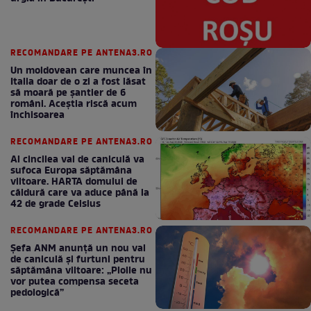
RECOMANDARE PE ANTENA3.RO
Un moldovean care muncea în
Italia doar de o zi a fost lăsat
să moară pe şantier de 6
români. Aceștia riscă acum
închisoarea
RECOMANDARE PE ANTENA3.RO
Al cincilea val de caniculă va
sufoca Europa săptămâna
viitoare. HARTA domului de
căldură care va aduce până la
42 de grade Celsius
RECOMANDARE PE ANTENA3.RO
Șefa ANM anunță un nou val
de caniculă și furtuni pentru
săptămâna viitoare: „Ploile nu
vor putea compensa seceta
pedologică”