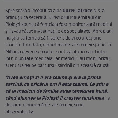
dureri atroce
Spre seară a început să aibă
și s-a
prăbușit ca secerată. Directorul Maternității din
Ploiești spune că femeia a fost monitorizată medical
și i s-au făcut investigațiile de specialitate. Apropiații
nu știu ca femeia să fi suferit de vreo afecțiune
cronică. Totodată, o prietenă de-ale femeii spune că
Mihaela devenea foarte emotivă atunci când intra
într-o unitate medicală, iar medicii i-au monitorizat
atent starea pe parcursul sarcinii din această cauză.
"Avea emoţii şi îi era teamă şi era la prima
sarcină, ca oricărui om îi este teamă. Ce ştiu e
că la medicul de familie avea tensiunea bună,
când ajungea la Ploieşti îi creştea tensiunea"
, a
declarat o prietenă de-ale femeii, scrie
observator.tv.