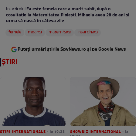
Ea este femeia care a murit subit, după o
În articolul
cosultație la Maternitatea Ploiești. Mihaela avea 28 de ani și
urma să nască în câteva zile
:
femeie
moarta
maternitate
insarcinata
Puteți urmări știrile SpyNews.ro și pe Google News
ȘTIRI
STIRI INTERNATIONALE
• la 19:33
SHOWBIZ INTERNATIONAL
• la