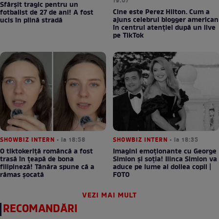
19:07
Sfârșit tragic pentru un
Cine este Perez Hilton. Cum a
fotbalist de 27 de ani! A fost
ajuns celebrul blogger american
ucis în plină stradă
în centrul atenției după un live
pe TikTok
SHOWBIZ INTERN
• la 18:58
SHOWBIZ INTERN
• la 18:35
O tiktokeriță româncă a fost
Imagini emoționante cu George
trasă în țeapă de bona
Simion și soția! Ilinca Simion va
filipineză! Tânăra spune că a
aduce pe lume al doilea copil |
rămas șocată
FOTO
VEZI MAI MULT
RECOMANDĂRI