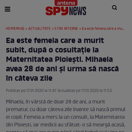
HOMEPAGE
»
ACTUALITATE
»
STIRI INTERNE
» Ea este femeia care a murit subit, după o cosultație la Maternitatea Ploiești. Mihaela avea 28 de ani și urma să nască în câteva zile
Ea este femeia care a murit
subit, după o cosultație la
Maternitatea Ploiești. Mihaela
avea 28 de ani și urma să nască
în câteva zile
Publicat pe 17.01.2020 la 11:47 Actualizat pe 17.01.2020 la 11:53
Mihaela, în vârstă de doar 28 de ani, a murit
prematur, cu doar câteva zile înainte să nască primul
ei copil. Femeia a mers la un consult, la Maternitatea
din Ploiești, iar medicii au sfătuit-o să meargă acasă,