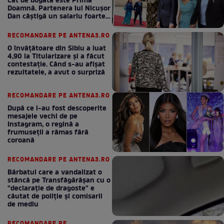
Cât de bogată este Prima
Doamnă. Partenera lui Nicușor
Dan câștigă un salariu foarte
bun în fiecare lună!
RECOMANDARE PE ANTENA3.RO
O învățătoare din Sibiu a luat
4,90 la Titularizare și a făcut
contestație. Când s-au afișat
rezultatele, a avut o surpriză
RECOMANDARE PE ANTENA3.RO
După ce i-au fost descoperite
mesajele vechi de pe
Instagram, o regină a
frumuseții a rămas fără
coroană
RECOMANDARE PE ANTENA3.RO
Bărbatul care a vandalizat o
stâncă pe Transfăgărășan cu o
"declaraţie de dragoste" e
căutat de poliție și comisarii
de mediu