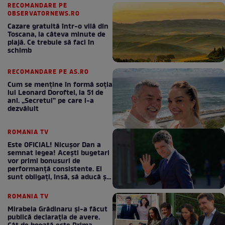
RECOMANDARE PE
OBSERVATORNEWS.RO
Cazare gratuită într-o vilă din
Toscana, la câteva minute de
plajă. Ce trebuie să faci în
schimb
RECOMANDARE PE AS.RO
Cum se menţine în formă soţia
lui Leonard Doroftei, la 51 de
ani. „Secretul” pe care l-a
dezvăluit
ROMANIA TV
Este OFICIAL! Nicușor Dan a
semnat legea! Acești bugetari
vor primi bonusuri de
performanță consistente. Ei
sunt obligați, însă, să aducă și
bani la bugetul de stat
ROMANIA TV
Mirabela Grădinaru și-a făcut
publică declarația de avere.