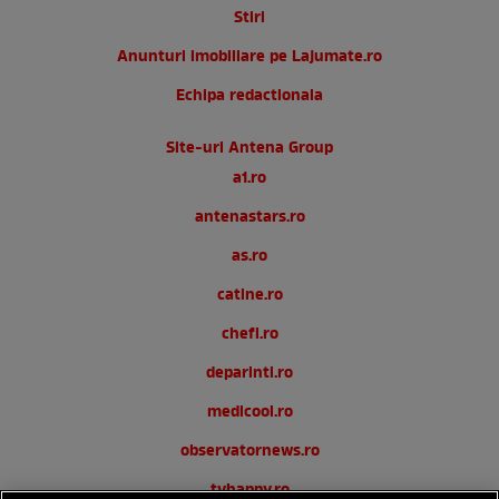
Stiri
Anunturi imobiliare pe Lajumate.ro
Echipa redactionala
Site-uri Antena Group
a1.ro
antenastars.ro
as.ro
catine.ro
chefi.ro
deparinti.ro
medicool.ro
observatornews.ro
tvhappy.ro