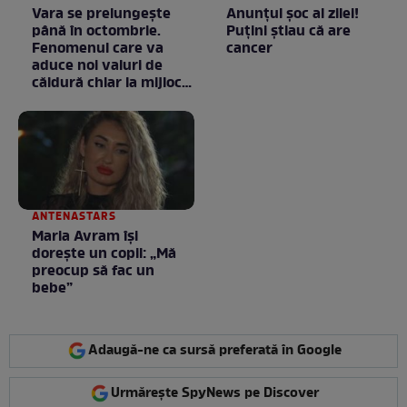
Vara se prelungeşte
Anunţul şoc al zilei!
până în octombrie.
Puţini ştiau că are
Fenomenul care va
cancer
aduce noi valuri de
căldură chiar la mijlocul
toamnei
ANTENASTARS
Maria Avram își
dorește un copil: „Mă
preocup să fac un
bebe”
Adaugă-ne ca sursă preferată în Google
Urmărește SpyNews pe Discover