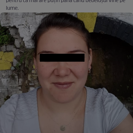
pentru că mai are puțin până când bebelușul vine pe
lume.