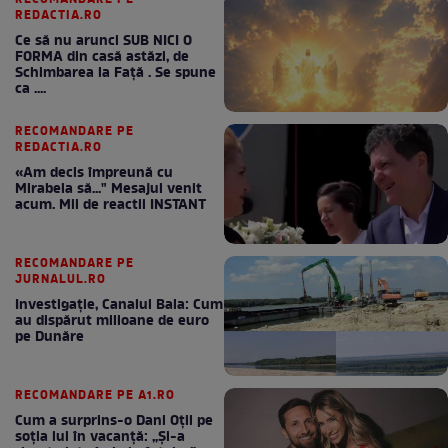
RECOMANDARE PE
REDACTIA.RO
Ce să nu arunci SUB NICI O
FORMA din casă astăzi, de
Schimbarea la Față . Se spune
ca ....
RECOMANDARE PE
REDACTIA.RO
«Am decis împreună cu
Mirabela să..." Mesajul venit
acum. Mii de reactii INSTANT
RECOMANDARE PE
JURNALUL.RO
Investigație, Canalul Bala: Cum
au dispărut milioane de euro
pe Dunăre
RECOMANDARE PE A1.RO
Cum a surprins-o Dani Oțil pe
soția lui în vacanță: „Și-a