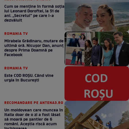
Cum se menţine în formă soţia
lui Leonard Doroftei, la 51 de
ani. „Secretul” pe care l-a
dezvăluit
ROMANIA TV
Mirabela Grădinaru, mutare de
ultimă oră. Nicuşor Dan, anunţ
despre Prima Doamnă pe
Facebook
ROMANIA TV
Este COD ROŞU. Când vine
urgia în Bucureşti
RECOMANDARE PE ANTENA3.RO
Un moldovean care muncea în
Italia doar de o zi a fost lăsat
să moară pe şantier de 6
români. Aceștia riscă acum
închisoarea