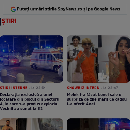
Puteți urmări știrile SpyNews.ro și pe Google News
ȘTIRI
STIRI INTERNE
• la 22:51
SHOWBIZ INTERN
• la 22:47
Declarația exclusivă a unei
Melek i-a făcut bonei sale o
locatare din blocul din Sectorul
surpriză de zile mari! Ce cadou
4, în care s-a produs explozia.
i-a oferit Anei
Vecinii au sunat la 112