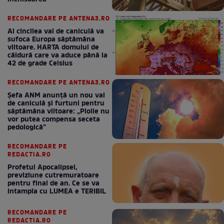
RECOMANDARE PE ANTENA3.RO
Al cincilea val de caniculă va
sufoca Europa săptămâna
viitoare. HARTA domului de
căldură care va aduce până la
42 de grade Celsius
RECOMANDARE PE ANTENA3.RO
Șefa ANM anunță un nou val
de caniculă și furtuni pentru
săptămâna viitoare: „Ploile nu
vor putea compensa seceta
pedologică”
RECOMANDARE PE
REDACTIA.RO
Profetul Apocalipsei,
previziune cutremuratoare
pentru final de an. Ce se va
intampla cu LUMEA e TERIBIL
RECOMANDARE PE
REDACTIA.RO