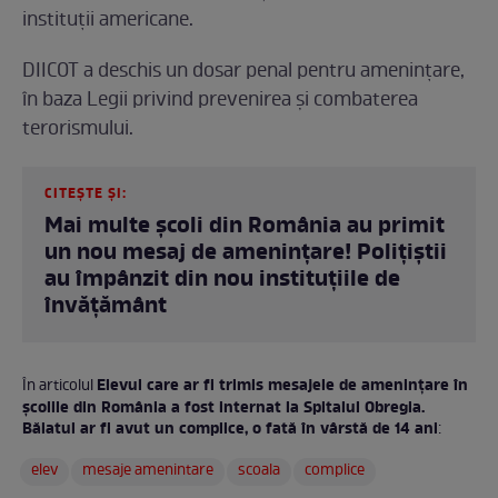
instituții americane.
DIICOT a deschis un dosar penal pentru amenințare,
în baza Legii privind prevenirea și combaterea
terorismului.
CITEȘTE ȘI:
Mai multe școli din România au primit
un nou mesaj de amenințare! Polițiștii
au împânzit din nou instituțiile de
învățământ
Elevul care ar fi trimis mesajele de amenințare în
În articolul
școlile din România a fost internat la Spitalul Obregia.
Băiatul ar fi avut un complice, o fată în vârstă de 14 ani
:
elev
mesaje amenintare
scoala
complice