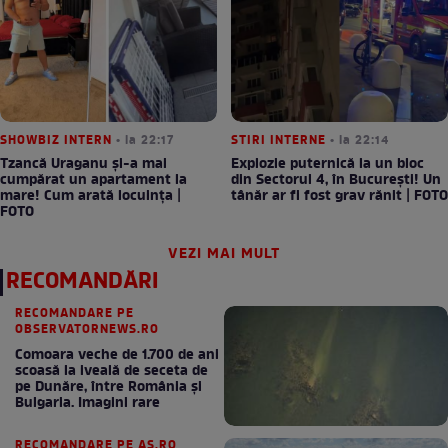
SHOWBIZ INTERN
• la 22:17
STIRI INTERNE
• la 22:14
Tzancă Uraganu și-a mai
Explozie puternică la un bloc
cumpărat un apartament la
din Sectorul 4, în București! Un
mare! Cum arată locuința |
tânăr ar fi fost grav rănit | FOTO
FOTO
VEZI MAI MULT
RECOMANDĂRI
RECOMANDARE PE
OBSERVATORNEWS.RO
Comoara veche de 1.700 de ani
scoasă la iveală de seceta de
pe Dunăre, între România şi
Bulgaria. Imagini rare
RECOMANDARE PE AS.RO