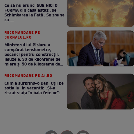
Ce să nu arunci SUB NICI O
FORMA din casă astăzi, de
Schimbarea la Față . Se spune
ca ....
RECOMANDARE PE
JURNALUL.RO
Ministerul lui Pîslaru a
cumpărat tensiometre,
bocanci pentru construcții,
jaluzele, 30 de kilograme de
miere și 50 de kilograme de
cafea
RECOMANDARE PE A1.RO
Cum a surprins-o Dani Oțil pe
soția lui în vacanță: „Și-a
riscat viața în baia fetelor”: