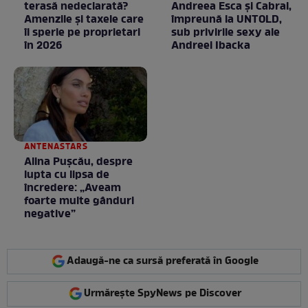
terasă nedeclarată?
Andreea Esca şi Cabral,
Amenzile și taxele care
împreună la UNTOLD,
îi sperie pe proprietari
sub privirile sexy ale
în 2026
Andreei Ibacka
ANTENASTARS
Alina Pușcău, despre
lupta cu lipsa de
încredere: „Aveam
foarte multe gânduri
negative”
Adaugă-ne ca sursă preferată în Google
Urmărește SpyNews pe Discover