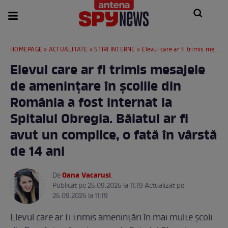
HOMEPAGE
»
ACTUALITATE
»
STIRI INTERNE
» Elevul care ar fi trimis mesajele de amenințare în școlile din România a fost internat la Spitalul Obregia. Băiatul ar fi avut un complice, o fată în vârstă de 14 ani
Elevul care ar fi trimis mesajele
de amenințare în școlile din
România a fost internat la
Spitalul Obregia. Băiatul ar fi
avut un complice, o fată în vârstă
de 14 ani
Oana Vacarusi
De
.
Publicat pe 25.09.2025 la 11:19 Actualizat pe
25.09.2025 la 11:19
Elevul care ar fi trimis amenințări în mai multe școli