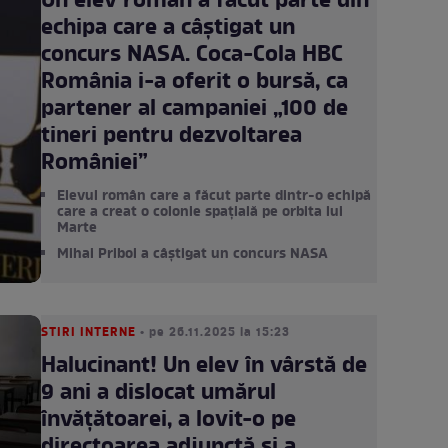
Un elev român a făcut parte din
echipa care a câștigat un
concurs NASA. Coca-Cola HBC
România i-a oferit o bursă, ca
partener al campaniei „100 de
tineri pentru dezvoltarea
României”
Elevul român care a făcut parte dintr-o echipă
care a creat o colonie spațială pe orbita lui
Marte
Mihai Priboi a câștigat un concurs NASA
STIRI INTERNE
• pe 26.11.2025 la 15:23
Halucinant! Un elev în vârstă de
9 ani a dislocat umărul
învățătoarei, a lovit-o pe
directoarea adjunctă şi a