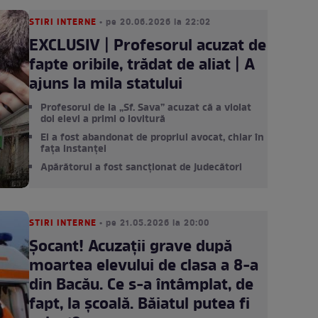
STIRI INTERNE
• pe 20.06.2026 la 22:02
EXCLUSIV | Profesorul acuzat de
fapte oribile, trădat de aliat | A
ajuns la mila statului
Profesorul de la „Sf. Sava” acuzat că a violat
doi elevi a primi o lovitură
El a fost abandonat de propriul avocat, chiar în
fața instanței
Apărătorul a fost sancționat de judecători
STIRI INTERNE
• pe 21.05.2026 la 20:00
Șocant! Acuzații grave după
moartea elevului de clasa a 8-a
din Bacău. Ce s-a întâmplat, de
fapt, la școală. Băiatul putea fi