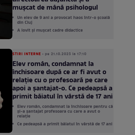
mușcat de mână psihologul
Un elev de 9 ani a provocat haos într-o școală
din Cluj
A lovit și mușcat cadre didactice
STIRI INTERNE
• pe 21.10.2025 la 17:10
Elev român, condamnat la
închisoare după ce ar fi avut o
relație cu o profesoară pe care
apoi a șantajat-o. Ce pedeapsă a
primit băiatul în vârstă de 17 ani
Elev român, condamnat la închisoare pentru că
și-a șantajat profesoara cu care a avut o
relație
Ce pedeapsă a primit băiatul în vârstă de 17 ani