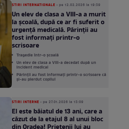
STIRI INTERNATIONALE
• pe 12.02.2026 la 19:59
Un elev de clasa a VIII-a a murit
la școală, după ce ar fi suferit o
urgență medicală. Părinții au
fost informați printr-o
scrisoare
Tragedie într-o școală
Un elev de clasa a VIII-a decedat după un
incident medical
Părinții au fost informați printr-o scrisoare că
și-au pierdut copilul
STIRI INTERNE
• pe 27.01.2026 la 15:09
El este băiatul de 13 ani, care a
căzut de la etajul 8 al unui bloc
din Oradea! Prietenii lui au