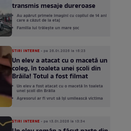
transmis mesaje dureroase
Au apărut primele imagini cu copilul de 14 ani
care a căzut de la etaj
Familia lui trăiește un mare șoc
STIRI INTERNE
• pe 26.01.2026 la 16:23
Un elev a atacat cu o macetă un
coleg, în toaleta unei școli din
Brăila! Totul a fost filmat
Un elev a fost atacat cu o macetă în toaleta
unei școli din Brăila
Agresorul ar fi vrut să își umilească victima
STIRI INTERNE
• pe 13.01.2026 la 13:34