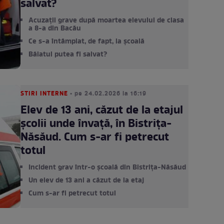
salvat?
Acuzații grave după moartea elevului de clasa
a 8-a din Bacău
Ce s-a întâmplat, de fapt, la școală
Băiatul putea fi salvat?
STIRI INTERNE
• pe 24.02.2026 la 16:19
Elev de 13 ani, căzut de la etajul
școlii unde învață, în Bistrița-
Năsăud. Cum s-ar fi petrecut
totul
Incident grav într-o școală din Bistrița-Năsăud
Un elev de 13 ani a căzut de la etaj
Cum s-ar fi petrecut totul