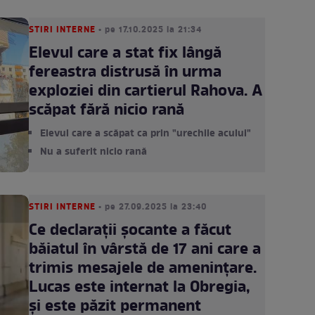
STIRI INTERNE
• pe 17.10.2025 la 21:34
Elevul care a stat fix lângă
fereastra distrusă în urma
exploziei din cartierul Rahova. A
scăpat fără nicio rană
Elevul care a scăpat ca prin "urechile acului"
Nu a suferit nicio rană
STIRI INTERNE
• pe 27.09.2025 la 23:40
Ce declarații șocante a făcut
băiatul în vârstă de 17 ani care a
trimis mesajele de amenințare.
Lucas este internat la Obregia,
și este păzit permanent