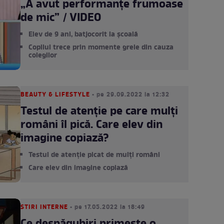
„A avut performanțe frumoase
de mic” / VIDEO
Elev de 9 ani, batjocorit la școală
Copilul trece prin momente grele din cauza
colegilor
BEAUTY & LIFESTYLE
• pe 29.09.2022 la 12:32
Testul de atenție pe care mulți
români îl pică. Care elev din
imagine copiază?
Testul de atenție picat de mulți români
Care elev din imagine copiază
STIRI INTERNE
• pe 17.05.2022 la 18:49