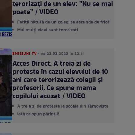
terorizați de un elev: ”Nu se mai
poate” / VIDEO
Fetiță bătută de un coleg, se ascunde de frică
Mai mulți elevi sunt terorizați
EMISIUNI TV
• pe 23.02.2023 la 22:11
Acces Direct. A treia zi de
proteste în cazul elevului de 10
ani care terorizează colegii și
profesorii. Ce spune mama
copilului acuzat / VIDEO
A treia zi de proteste la școala din Târgoviște
Iată ce spun părinții!