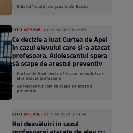
Băiatul învață la o școală din Bacău
STIRI INTERNE
• pe 12.04.2023 la 21:58
Ce decizie a luat Curtea de Apel
în cazul elevului care şi-a atacat
profesoara. Adolescentul spera
să scape de arestul preventiv
Curtea de Apel, decizie în cazul elevului care
și-a atacat profesoara
Adolescentul voia să scape de arestul
preventiv
STIRI INTERNE
• pe 11.04.2023 la 14:44
Noi dezvăluiri în cazul
profesoarei atacate de elev cu