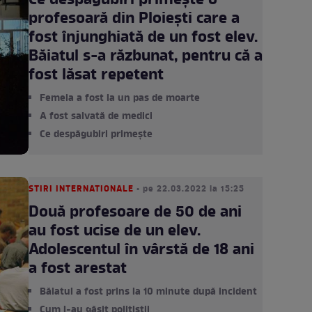
Ce despăgubiri primește o
profesoară din Ploiești care a
fost înjunghiată de un fost elev.
Băiatul s-a răzbunat, pentru că a
fost lăsat repetent
Femeia a fost la un pas de moarte
A fost salvată de medici
Ce despăgubiri primește
STIRI INTERNATIONALE
• pe 22.03.2022 la 15:25
Două profesoare de 50 de ani
au fost ucise de un elev.
Adolescentul în vârstă de 18 ani
a fost arestat
Băiatul a fost prins la 10 minute după incident
Cum l-au găsit polițiștii