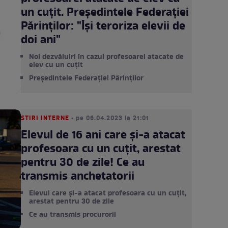
un cuțit. Președintele Federației
Părinților: "Își teroriza elevii de
doi ani"
Noi dezvăluiri în cazul profesoarei atacate de
elev cu un cuțit
Președintele Federației Părinților
STIRI INTERNE
• pe 06.04.2023 la 21:01
Elevul de 16 ani care și-a atacat
profesoara cu un cuțit, arestat
pentru 30 de zile! Ce au
transmis anchetatorii
Elevul care și-a atacat profesoara cu un cuțit,
arestat pentru 30 de zile
Ce au transmis procurorii