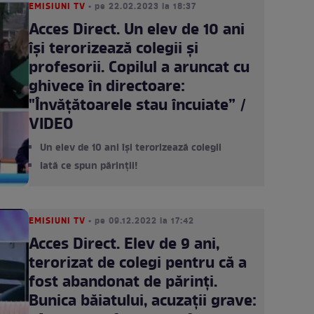
EMISIUNI TV
• pe 22.02.2023 la 18:37
Acces Direct. Un elev de 10 ani
își terorizează colegii și
profesorii. Copilul a aruncat cu
ghivece în directoare:
"Învățătoarele stau încuiate” /
VIDEO
Un elev de 10 ani își terorizează colegii
Iată ce spun părinții!
EMISIUNI TV
• pe 09.12.2022 la 17:42
Acces Direct. Elev de 9 ani,
terorizat de colegi pentru că a
fost abandonat de părinți.
Bunica băiatului, acuzații grave: