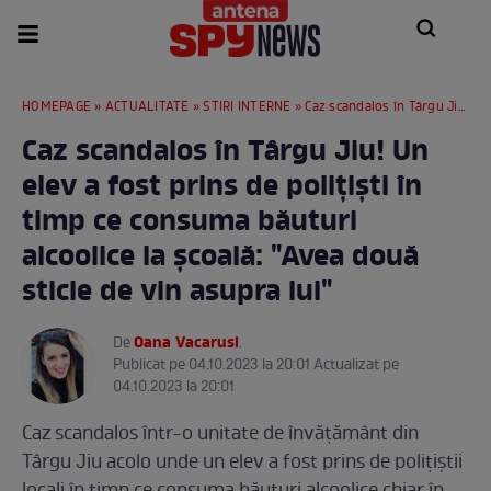
HOMEPAGE
»
ACTUALITATE
»
STIRI INTERNE
» Caz scandalos în Târgu Jiu! Un elev a fost prins de polițiști în timp ce consuma băuturi alcoolice la școală: "Avea două sticle de vin asupra lui"
Caz scandalos în Târgu Jiu! Un
elev a fost prins de polițiști în
timp ce consuma băuturi
alcoolice la școală: "Avea două
sticle de vin asupra lui"
Oana Vacarusi
De
.
Publicat pe 04.10.2023 la 20:01 Actualizat pe
04.10.2023 la 20:01
Caz scandalos într-o unitate de învățământ din
Târgu Jiu acolo unde un elev a fost prins de polițiștii