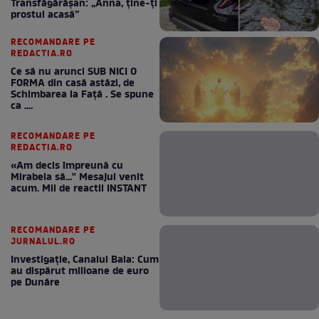
Transfăgărășan: „Anna, ține-ți
prostul acasă”
RECOMANDARE PE
REDACTIA.RO
Ce să nu arunci SUB NICI O
FORMA din casă astăzi, de
Schimbarea la Față . Se spune
ca ....
RECOMANDARE PE
REDACTIA.RO
«Am decis împreună cu
Mirabela să..." Mesajul venit
acum. Mii de reactii INSTANT
RECOMANDARE PE
JURNALUL.RO
Investigație, Canalul Bala: Cum
au dispărut milioane de euro
pe Dunăre