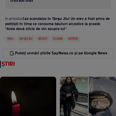
minorilor
Caz scandalos în Târgu Jiu! Un elev a fost prins de
În articolul
polițiști în timp ce consuma băuturi alcoolice la școală:
"Avea două sticle de vin asupra lui"
:
elev
targu jiu
alcool
scoala
politie
Puteți urmări știrile SpyNews.ro și pe Google News
ȘTIRI