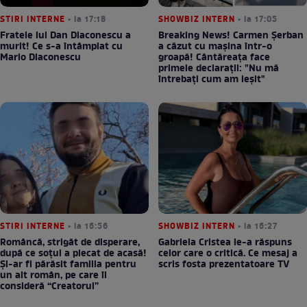
STIRI INTERNE
• la 17:18
SHOWBIZ INTERN
• la 17:05
Fratele lui Dan Diaconescu a
Breaking News! Carmen Șerban
murit! Ce s-a întâmplat cu
a căzut cu mașina într-o
Mario Diaconescu
groapă! Cântăreața face
primele declarații: "Nu mă
întrebați cum am ieșit"
STIRI INTERNE
• la 16:56
SHOWBIZ INTERN
• la 16:27
Româncă, strigăt de disperare,
Gabriela Cristea le-a răspuns
după ce soțul a plecat de acasă!
celor care o critică. Ce mesaj a
Și-ar fi părăsit familia pentru
scris fosta prezentatoare TV
un alt român, pe care îl
consideră “Creatorul”