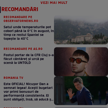
VEZI MAI MULT
RECOMANDĂRI
RECOMANDARE PE
OBSERVATORNEWS.RO
Satul unde temperaturile pot
coborî până la 0°C în august, în
timp ce restul Spaniei se
topește la 40°C
RECOMANDARE PE AS.RO
Fostul portar de la CFR Cluj s-a
făcut cântăreţ şi urcă pe
scenă la UNTOLD
ROMANIA TV
Este OFICIAL! Nicușor Dan a
semnat legea! Acești bugetari
vor primi bonusuri de
performanță consistente. Ei
sunt obligați, însă, să aducă și
bani la bugetul de stat