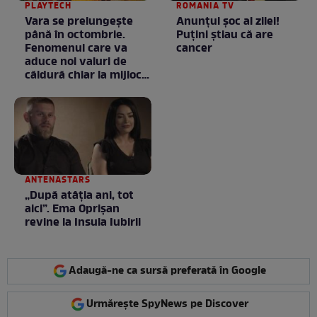
PLAYTECH
ROMANIA TV
Vara se prelungeşte
Anunţul şoc al zilei!
până în octombrie.
Puţini ştiau că are
Fenomenul care va
cancer
aduce noi valuri de
căldură chiar la mijlocul
toamnei
ANTENASTARS
„După atâția ani, tot
aici”. Ema Oprișan
revine la Insula Iubirii
Adaugă-ne ca sursă preferată în Google
Urmărește SpyNews pe Discover