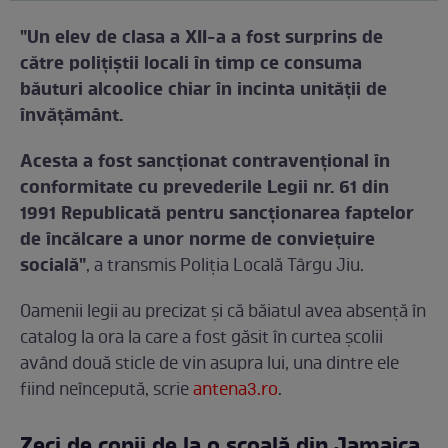
"Un elev de clasa a XII-a a fost surprins de
către polițiștii locali în timp ce consuma
băuturi alcoolice chiar în incinta unității de
învățământ.
Acesta a fost sancționat contravențional în
conformitate cu prevederile Legii nr. 61 din
1991 Republicată pentru sancționarea faptelor
de încălcare a unor norme de conviețuire
socială"
, a transmis Poliția Locală Târgu Jiu.
Oamenii legii au precizat și că băiatul avea absență în
catalog la ora la care a fost găsit în curtea școlii
având două sticle de vin asupra lui, una dintre ele
fiind neîncepută, scrie
antena3.ro
.
Zeci de copii de la o școală din Jamaica