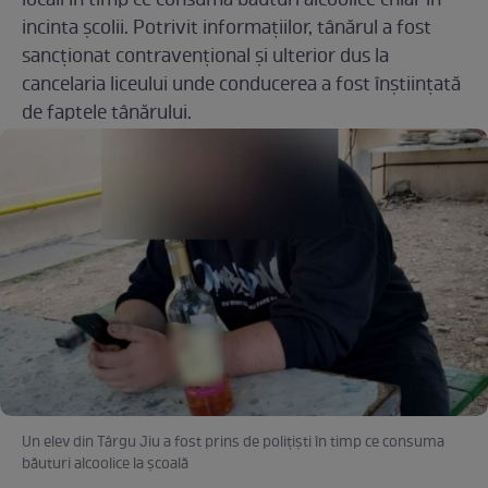
locali în timp ce consuma băuturi alcoolice chiar în
incinta școlii. Potrivit informațiilor, tânărul a fost
sancționat contravențional și ulterior dus la
cancelaria liceului unde conducerea a fost înștiințată
de faptele tânărului.
Un elev din Târgu Jiu a fost prins de polițiști în timp ce consuma
băuturi alcoolice la școală