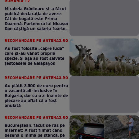
ROMANIA TV
Mirabela Grădinaru și-a făcut
publică declarația de avere.
Cât de bogată este Prima
Doamnă. Partenera lui Nicușor
Dan câștigă un salariu foarte
bun în fiecare lună!
RECOMANDARE PE ANTENA3.RO
Au fost folosite „capre Iuda”
care și-au vânat propria
specie. Și așa au fost salvate
țestoasele de Galapagos
RECOMANDARE PE ANTENA3.RO
Au plătit 3.500 de euro pentru
o vacanță all-inclusive în
Bulgaria, dar cu o zi înainte de
plecare au aflat că a fost
anulată
RECOMANDARE PE ANTENA3.RO
Bucureștean, făcut de râs pe
internet: A fost filmat când
desena o inimă pe stâncă, pe