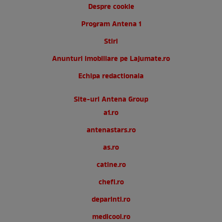
Despre cookie
Program Antena 1
Stiri
Anunturi imobiliare pe Lajumate.ro
Echipa redactionala
Site-uri Antena Group
a1.ro
antenastars.ro
as.ro
catine.ro
chefi.ro
deparinti.ro
medicool.ro