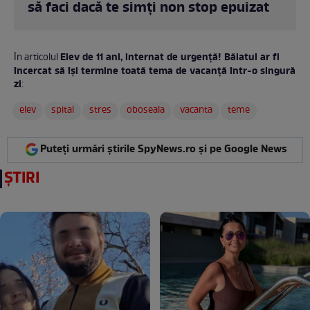
să faci dacă te simți non stop epuizat
Elev de 11 ani, internat de urgență! Băiatul ar fi
În articolul
încercat să își termine toată tema de vacanță într-o singură
zi
:
elev
spital
stres
oboseala
vacanta
teme
Puteți urmări știrile SpyNews.ro și pe Google News
ȘTIRI