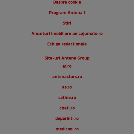
Despre cookie
Program Antena 1
Stiri
Anunturi imobiliare pe Lajumate.ro
Echipa redactionala
Site-uri Antena Group
a1.ro
antenastars.ro
as.ro
catine.ro
chefi.ro
deparinti.ro
medicool.ro