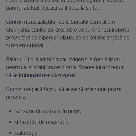
Pentru că la ora 23:00, băiatul era agitat și speriat,
părinții au luat decizia să îl ducă la spital.
Conform specialiștilor de la Spitalul Central din
Changsha, copilul suferea de o tulburare respiratorie
provocată de hiperventilație, de obicei declanșată de
stres emoțional.
Băiatului i s-a administrat oxigen și a fost asistat
pentru a-și stabiliza respirația. Starea lui a început
să se îmbunătățească treptat.
Doctorii explică faptul că această afecțiune poate
provoca:
senzație de apăsare în piept,
dificultăți de respirație,
palpitații,