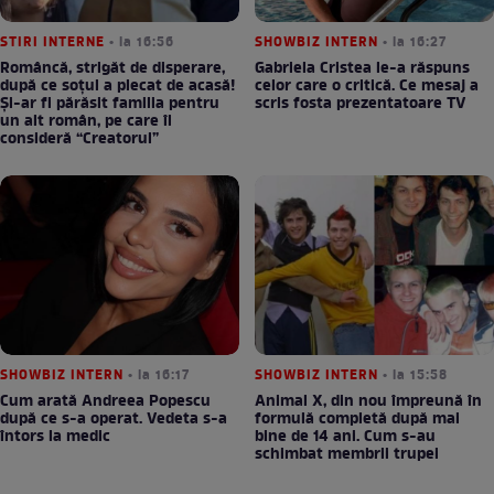
STIRI INTERNE
• la 16:56
SHOWBIZ INTERN
• la 16:27
Româncă, strigăt de disperare,
Gabriela Cristea le-a răspuns
după ce soțul a plecat de acasă!
celor care o critică. Ce mesaj a
Și-ar fi părăsit familia pentru
scris fosta prezentatoare TV
un alt român, pe care îl
consideră “Creatorul”
SHOWBIZ INTERN
• la 16:17
SHOWBIZ INTERN
• la 15:58
Cum arată Andreea Popescu
Animal X, din nou împreună în
după ce s-a operat. Vedeta s-a
formulă completă după mai
întors la medic
bine de 14 ani. Cum s-au
schimbat membrii trupei