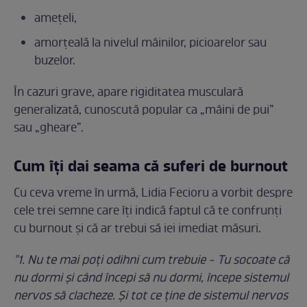
amețeli,
amorțeală la nivelul mâinilor, picioarelor sau
buzelor.
În cazuri grave, apare rigiditatea musculară
generalizată, cunoscută popular ca „mâini de pui”
sau „gheare”.
Cum îți dai seama că suferi de burnout
Cu ceva vreme în urmă, Lidia Fecioru a vorbit despre
cele trei semne care îți indică faptul că te confrunți
cu burnout și că ar trebui să iei imediat măsuri.
"1. Nu te mai poți odihni cum trebuie - Tu socoate că
nu dormi şi când începi să nu dormi, începe sistemul
nervos să clacheze. Şi tot ce ține de sistemul nervos