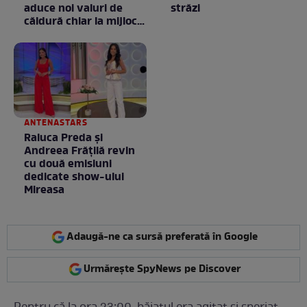
aduce noi valuri de
străzi
căldură chiar la mijlocul
toamnei
ANTENASTARS
Raluca Preda și
Andreea Frățilă revin
cu două emisiuni
dedicate show-ului
Mireasa
Adaugă-ne ca sursă preferată în Google
Urmărește SpyNews pe Discover