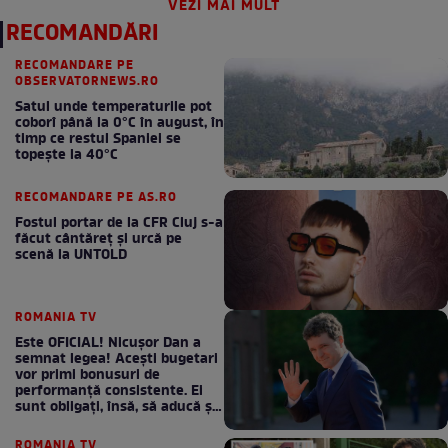
VEZI MAI MULT
RECOMANDĂRI
RECOMANDARE PE
OBSERVATORNEWS.RO
Satul unde temperaturile pot
coborî până la 0°C în august, în
timp ce restul Spaniei se
topește la 40°C
RECOMANDARE PE AS.RO
Fostul portar de la CFR Cluj s-a
făcut cântăreţ şi urcă pe
scenă la UNTOLD
ROMANIA TV
Este OFICIAL! Nicușor Dan a
semnat legea! Acești bugetari
vor primi bonusuri de
performanță consistente. Ei
sunt obligați, însă, să aducă și
bani la bugetul de stat
ROMANIA TV