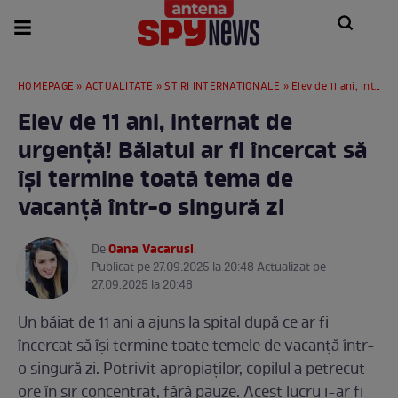
HOMEPAGE
»
ACTUALITATE
»
STIRI INTERNATIONALE
» Elev de 11 ani, internat de urgență! Băiatul ar fi încercat să își termine toată tema de vacanță într-o singură zi
Elev de 11 ani, internat de
urgență! Băiatul ar fi încercat să
își termine toată tema de
vacanță într-o singură zi
Oana Vacarusi
De
.
Publicat pe 27.09.2025 la 20:48 Actualizat pe
27.09.2025 la 20:48
Un băiat de 11 ani a ajuns la spital după ce ar fi
încercat să își termine toate temele de vacanță într-
o singură zi. Potrivit apropiaților, copilul a petrecut
ore în șir concentrat, fără pauze. Acest lucru i-ar fi