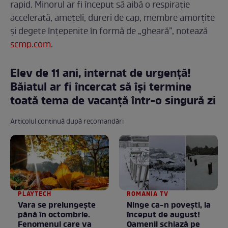
rapid. Minorul ar fi început să aibă o respirație
accelerată, amețeli, dureri de cap, membre amorțite
și degete înțepenite în formă de „gheară”, notează
scmp.com
.
Elev de 11 ani, internat de urgență!
Băiatul ar fi încercat să își termine
toată tema de vacanță într-o singură zi
Articolul continuă după recomandări
PLAYTECH
ROMANIA TV
Vara se prelungeşte
Ninge ca-n povești, la
până în octombrie.
început de august!
Fenomenul care va
Oamenii schiază pe