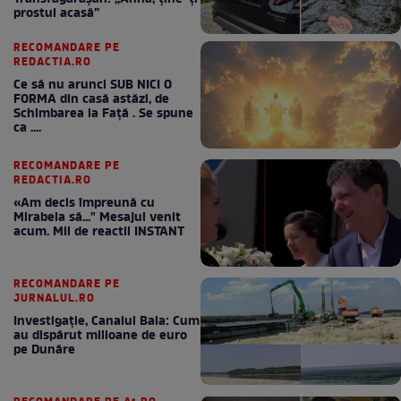
prostul acasă”
RECOMANDARE PE
REDACTIA.RO
Ce să nu arunci SUB NICI O
FORMA din casă astăzi, de
Schimbarea la Față . Se spune
ca ....
RECOMANDARE PE
REDACTIA.RO
«Am decis împreună cu
Mirabela să..." Mesajul venit
acum. Mii de reactii INSTANT
RECOMANDARE PE
JURNALUL.RO
Investigație, Canalul Bala: Cum
au dispărut milioane de euro
pe Dunăre