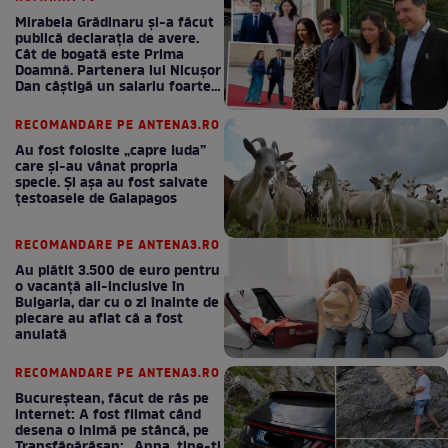
Mirabela Grădinaru și-a făcut
publică declarația de avere.
Cât de bogată este Prima
Doamnă. Partenera lui Nicușor
Dan câștigă un salariu foarte
bun în fiecare lună!
RECOMANDARE PE ANTENA3.RO
Au fost folosite „capre Iuda”
care și-au vânat propria
specie. Și așa au fost salvate
țestoasele de Galapagos
RECOMANDARE PE ANTENA3.RO
Au plătit 3.500 de euro pentru
o vacanță all-inclusive în
Bulgaria, dar cu o zi înainte de
plecare au aflat că a fost
anulată
RECOMANDARE PE ANTENA3.RO
Bucureștean, făcut de râs pe
internet: A fost filmat când
desena o inimă pe stâncă, pe
Transfăgărășan: „Anna, ține-ți