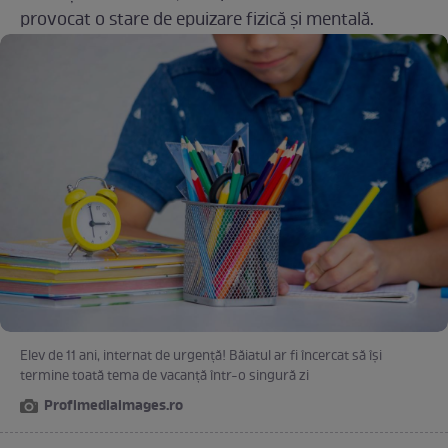
provocat o stare de epuizare fizică și mentală.
Elev de 11 ani, internat de urgență! Băiatul ar fi încercat să își
termine toată tema de vacanță într-o singură zi
Profimediaimages.ro