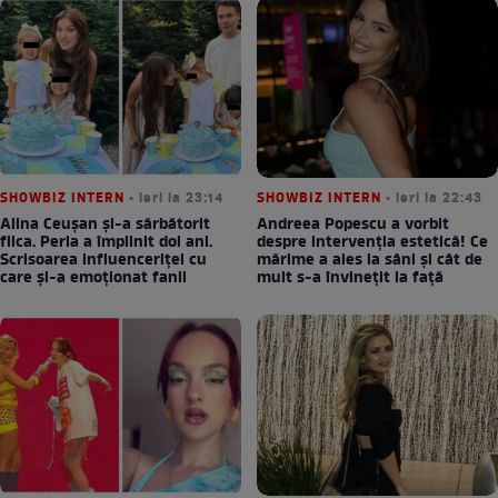
SHOWBIZ INTERN
• ieri la 23:14
SHOWBIZ INTERN
• ieri la 22:43
Alina Ceușan și-a sărbătorit
Andreea Popescu a vorbit
fiica. Perla a împlinit doi ani.
despre intervenția estetică! Ce
Scrisoarea influenceriței cu
mărime a ales la sâni și cât de
care și-a emoționat fanii
mult s-a învinețit la față