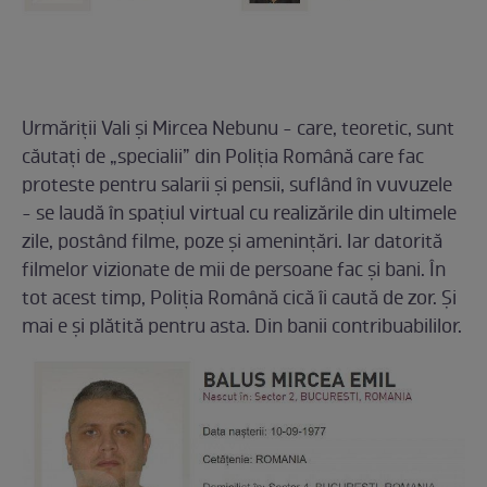
Urmăriții Vali și Mircea Nebunu - care, teoretic, sunt
căutați de „specialii” din Poliția Română care fac
proteste pentru salarii și pensii, suflând în vuvuzele
- se laudă în spațiul virtual cu realizările din ultimele
zile, postând filme, poze și amenințări. Iar datorită
filmelor vizionate de mii de persoane fac și bani. În
tot acest timp, Poliția Română cică îi caută de zor. Și
mai e și plătită pentru asta. Din banii contribuabililor.