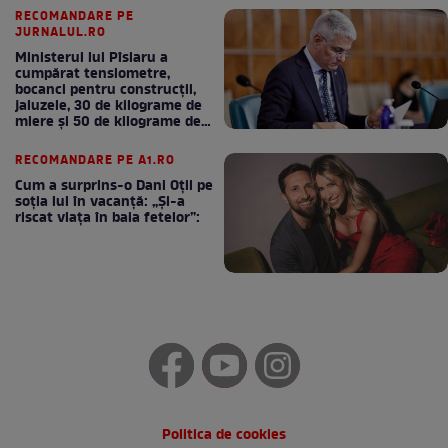
RECOMANDARE PE
JURNALUL.RO
Ministerul lui Pîslaru a
cumpărat tensiometre,
bocanci pentru construcții,
jaluzele, 30 de kilograme de
miere și 50 de kilograme de
cafea
RECOMANDARE PE A1.RO
Cum a surprins-o Dani Oțil pe
soția lui în vacanță: „Și-a
riscat viața în baia fetelor”:
Politica de cookies