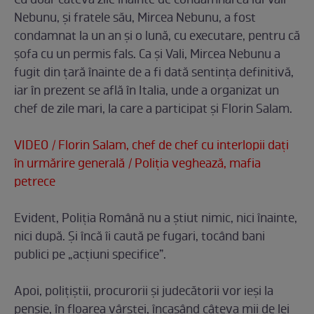
Cu doar câteva zile înainte de condamnarea lui Vali
Nebunu, și fratele său, Mircea Nebunu, a fost
condamnat la un an și o lună, cu executare, pentru că
șofa cu un permis fals. Ca și Vali, Mircea Nebunu a
fugit din țară înainte de a fi dată sentința definitivă,
iar în prezent se află în Italia, unde a organizat un
chef de zile mari, la care a participat și Florin Salam.
VIDEO / Florin Salam, chef de chef cu interlopii dați
în urmărire generală / Poliția veghează, mafia
petrece
Evident, Poliția Română nu a știut nimic, nici înainte,
nici după. Și încă îi caută pe fugari, tocând bani
publici pe „acțiuni specifice”.
Apoi, polițiștii, procurorii și judecătorii vor ieși la
pensie, în floarea vârstei, încasând câteva mii de lei