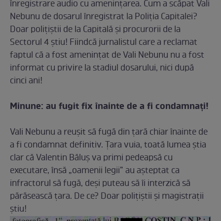
înregistrare audio cu amenințarea. Cum a scăpat Vali
Nebunu de dosarul înregistrat la Poliția Capitalei?
Doar polițiștii de la Capitală și procurorii de la
Sectorul 4 știu! Fiindcă jurnalistul care a reclamat
faptul că a fost amenințat de Vali Nebunu nu a fost
informat cu privire la stadiul dosarului, nici după
cinci ani!
Minune: au fugit fix înainte de a fi condamnați!
Vali Nebunu a reușit să fugă din țară chiar înainte de
a fi condamnat definitiv. Țara vuia, toată lumea știa
clar că Valentin Băluș va primi pedeapsă cu
executare, însă „oamenii legii” au așteptat ca
infractorul să fugă, deși puteau să îi interzică să
părăsească țara. De ce? Doar polițiștii și magistrații
știu!