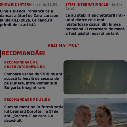
SHOWBIZ INTERN
• ieri la 22:06
STIRI INTERNATIONALE
• ieri la
21:19
Cine e Bianca, românca ce a
Ce au stabilit anchetatorii într-
dansat alături de Zara Larsson,
unul dintre cele mai
la UNTOLD 2026. Ce cadou a
misterioase cazuri din lumea
primit de la artistă
mondenă. O creatoare de modă
a fost găsită moartă pe iaht
VEZI MAI MULT
RECOMANDĂRI
RECOMANDARE PE
OBSERVATORNEWS.RO
Comoara veche de 1.700 de ani
scoasă la iveală de seceta de
pe Dunăre, între România şi
Bulgaria. Imagini rare
RECOMANDARE PE AS.RO
Cum se menţine în formă soţia
lui Leonard Doroftei, la 51 de
ani. „Secretul” pe care l-a
dezvăluit