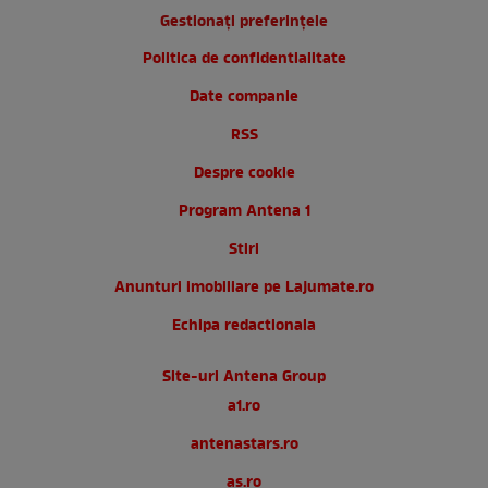
Gestionați preferințele
Politica de confidentialitate
Date companie
RSS
Despre cookie
Program Antena 1
Stiri
Anunturi imobiliare pe Lajumate.ro
Echipa redactionala
Site-uri Antena Group
a1.ro
antenastars.ro
as.ro