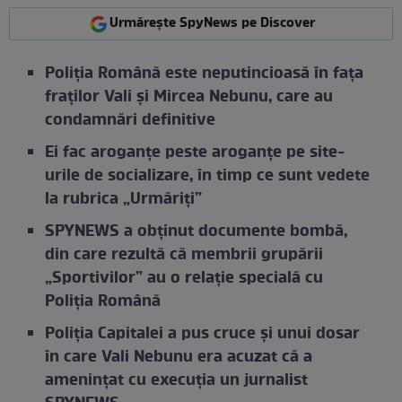
Urmărește SpyNews pe Discover
Poliția Română este neputincioasă în fața
fraților Vali și Mircea Nebunu, care au
condamnări definitive
Ei fac aroganțe peste aroganțe pe site-
urile de socializare, în timp ce sunt vedete
la rubrica „Urmăriți”
SPYNEWS a obținut documente bombă,
din care rezultă că membrii grupării
„Sportivilor” au o relație specială cu
Poliția Română
Poliția Capitalei a pus cruce și unui dosar
în care Vali Nebunu era acuzat că a
amenințat cu execuția un jurnalist