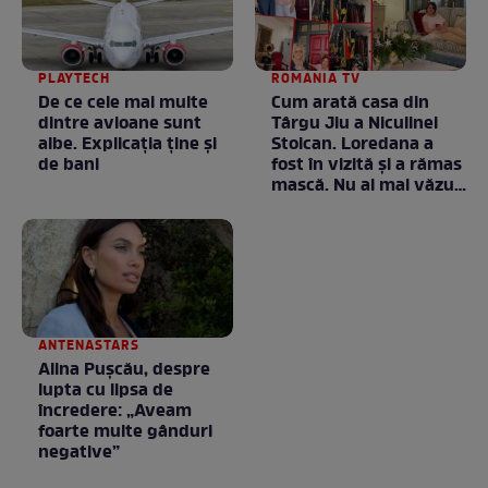
PLAYTECH
ROMANIA TV
De ce cele mai multe
Cum arată casa din
dintre avioane sunt
Târgu Jiu a Niculinei
albe. Explicația ține și
Stoican. Loredana a
de bani
fost în vizită și a rămas
mască. Nu ai mai văzut
la nimeni așa ceva:
Fără cuvinte / VIDEO
ANTENASTARS
Alina Pușcău, despre
lupta cu lipsa de
încredere: „Aveam
foarte multe gânduri
negative”