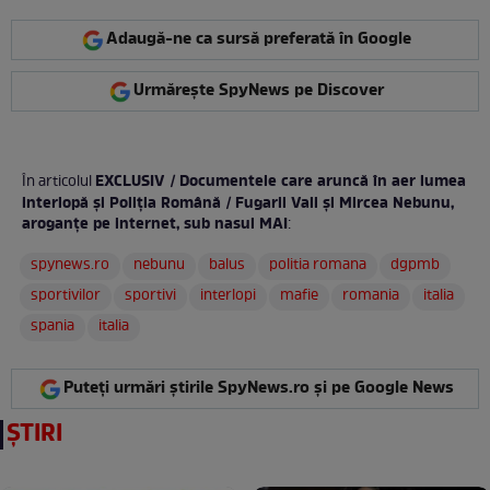
Adaugă-ne ca sursă preferată în Google
Urmărește SpyNews pe Discover
EXCLUSIV / Documentele care aruncă în aer lumea
În articolul
interlopă și Poliția Română / Fugarii Vali și Mircea Nebunu,
aroganțe pe internet, sub nasul MAI
:
spynews.ro
nebunu
balus
politia romana
dgpmb
sportivilor
sportivi
interlopi
mafie
romania
italia
spania
italia
Puteți urmări știrile SpyNews.ro și pe Google News
ȘTIRI