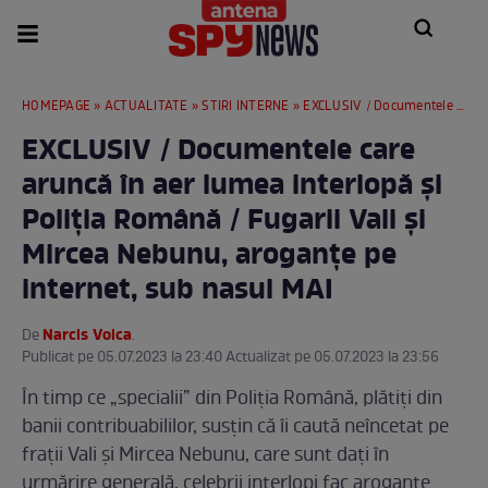
HOMEPAGE
»
ACTUALITATE
»
STIRI INTERNE
» EXCLUSIV / Documentele care aruncă în aer lumea interlopă și Poliția Română / Fugarii Vali și Mircea Nebunu, aroganțe pe internet, sub nasul MAI
EXCLUSIV / Documentele care
aruncă în aer lumea interlopă și
Poliția Română / Fugarii Vali și
Mircea Nebunu, aroganțe pe
internet, sub nasul MAI
Narcis Voica
De
.
Publicat pe 05.07.2023 la 23:40 Actualizat pe 05.07.2023 la 23:56
În timp ce „specialii” din Poliția Română, plătiți din
banii contribuabililor, susțin că îi caută neîncetat pe
frații Vali și Mircea Nebunu, care sunt dați în
urmărire generală, celebrii interlopi fac aroganțe