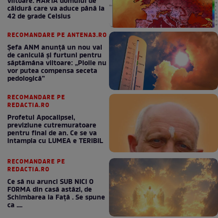
viitoare. HARTA domului de
căldură care va aduce până la
42 de grade Celsius
RECOMANDARE PE ANTENA3.RO
Șefa ANM anunță un nou val
de caniculă și furtuni pentru
săptămâna viitoare: „Ploile nu
vor putea compensa seceta
pedologică”
RECOMANDARE PE
REDACTIA.RO
Profetul Apocalipsei,
previziune cutremuratoare
pentru final de an. Ce se va
intampla cu LUMEA e TERIBIL
RECOMANDARE PE
REDACTIA.RO
Ce să nu arunci SUB NICI O
FORMA din casă astăzi, de
Schimbarea la Față . Se spune
ca ....