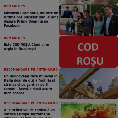
ROMANIA TV
Mirabela Grădinaru, mutare de
ultimă oră. Nicuşor Dan, anunţ
despre Prima Doamnă pe
Facebook
ROMANIA TV
Este COD ROŞU. Când vine
urgia în Bucureşti
RECOMANDARE PE ANTENA3.RO
Un moldovean care muncea în
Italia doar de o zi a fost lăsat
să moară pe şantier de 6
români. Aceștia riscă acum
închisoarea
RECOMANDARE PE ANTENA3.RO
Al cincilea val de caniculă va
sufoca Europa săptămâna