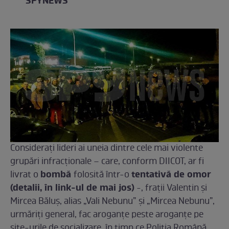
SPYNEWS
Considerați lideri ai uneia dintre cele mai violente
grupări infracționale – care, conform DIICOT, ar fi
bombă
tentativă de omor
livrat o
folosită într-o
(detalii, în link-ul de mai jos)
-, frații Valentin și
Mircea Băluș, alias „Vali Nebunu” și „Mircea Nebunu”,
urmăriți general, fac aroganțe peste aroganțe pe
site-urile de socializare, în timp ce Poliția Română