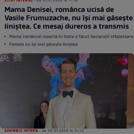
STIRI INTERNE
• pe 07.07.2026 la 17:19
Mama Denisei, românca ucisă de
Vasile Frumuzache, nu își mai găsește
liniștea. Ce mesaj dureros a transmis
Mama româncei moartă în Italia a făcut declarații sfâșietoare
Femeia nu își mai găsește liniștea
SHOWBIZ INTERN
• pe 03.07.2026 la 21:15