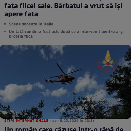
fața fiicei sale. Bărbatul a vrut să își
apere fata
Scene șocante în Italia
Un tată român a fost ucis după ce a intervenit pentru a-și
proteja fiica
STIRI INTERNATIONALE
• pe 18.05.2026 la 23:31
Un român care căzuse într-o râpă de