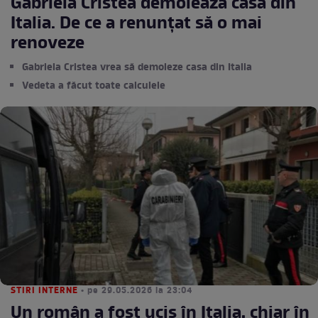
Gabriela Cristea demolează casa din
Italia. De ce a renunțat să o mai
renoveze
Gabriela Cristea vrea să demoleze casa din Italia
Vedeta a făcut toate calculele
STIRI INTERNE
• pe 29.05.2026 la 23:04
Un român a fost ucis în Italia, chiar în