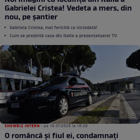
Noi imagini cu locuința din Italia a
Gabrielei Cristea! Vedeta a mers, din
nou, pe șantier
Gabriela Cristea, mai fericită ca niciodată!
Cum se prezintă casa din Italia a prezentatoarei TV
SHOWBIZ INTERN
• pe 16.07.2026 la 16:28
O româncă și fiul ei, condamnați