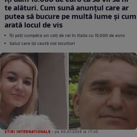
Îți dăm 15.000 de euro ca să vii să ni
te alături. Cum sună anunțul care ar
putea să bucure pe multă lume și cum
arată locul de vis
Îți poți cumpăra un colț de rai în Italia cu 15.000 de euro
Satul care își caută noi locuitori
STIRI INTERNATIONALE
• pe 30.07.2026 la 17:45