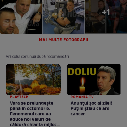
+1
MAI MULTE FOTOGRAFII
Articolul continuă după recomandări
PLAYTECH
ROMANIA TV
Vara se prelungeşte
Anunţul şoc al zilei!
până în octombrie.
Puţini ştiau că are
Fenomenul care va
cancer
aduce noi valuri de
căldură chiar la mijlocul