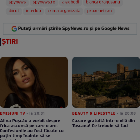
spynews
spynews.ro
alex bodi
bianca dragusanu
diicot
interlop
crima organizata
proxenetism
Puteți urmări știrile SpyNews.ro și pe Google News
ȘTIRI
EMISIUNI TV
• la 20:31
BEAUTY & LIFESTYLE
• la 20:08
Alina Pușcău a vorbit despre
Cazare gratuită într-o vilă din
frica ascunsă pe care o are.
Toscana! Ce trebuie să faci
Confesiunile au fost făcute cu
puțin timp înainte să se