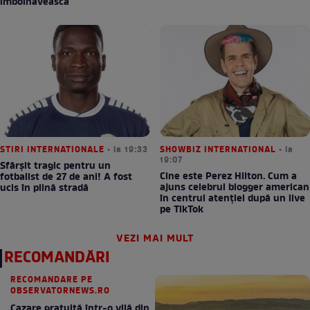
îmbolnăvească
STIRI INTERNATIONALE
• la 19:33
SHOWBIZ INTERNATIONAL
• la
19:07
Sfârșit tragic pentru un
Cine este Perez Hilton. Cum a
fotbalist de 27 de ani! A fost
ajuns celebrul blogger american
ucis în plină stradă
în centrul atenției după un live
pe TikTok
VEZI MAI MULT
RECOMANDĂRI
RECOMANDARE PE
OBSERVATORNEWS.RO
Cazare gratuită într-o vilă din