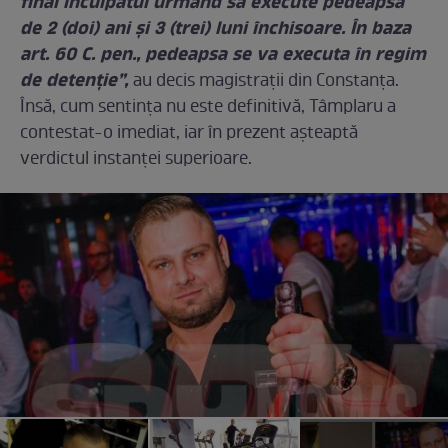
final inculpatul urmând să execute pedeapsa
de 2 (doi) ani şi 3 (trei) luni închisoare. În baza
art. 60 C. pen., pedeapsa se va executa în regim
de detenţie”,
au decis magistrații din Constanța.
Însă, cum sentința nu este definitivă, Tâmplaru a
contestat-o imediat, iar în prezent așteaptă
verdictul instanței superioare.