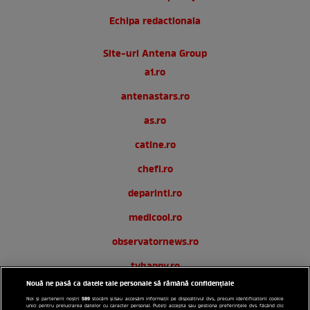
Echipa redactionala
Site-uri Antena Group
a1.ro
antenastars.ro
as.ro
catine.ro
chefi.ro
deparinti.ro
medicool.ro
observatornews.ro
tvhappy.ro
Nouă ne pasă ca datele tale personale să rămână confidențiale
useit.ro
589
Noi și partenerii noștri
stocăm și/sau accesăm informații pe dispozitivul dvs., precum identificatorii cookie
unici pentru prelucrarea datelor cu caracter personal. Puteți accepta sau gestiona preferințele dvs. făcând clic