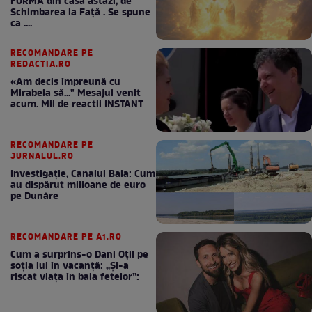
FORMA din casă astăzi, de
Schimbarea la Față . Se spune
ca ....
RECOMANDARE PE
REDACTIA.RO
«Am decis împreună cu
Mirabela să..." Mesajul venit
acum. Mii de reactii INSTANT
RECOMANDARE PE
JURNALUL.RO
Investigație, Canalul Bala: Cum
au dispărut milioane de euro
pe Dunăre
RECOMANDARE PE A1.RO
Cum a surprins-o Dani Oțil pe
soția lui în vacanță: „Și-a
riscat viața în baia fetelor”: