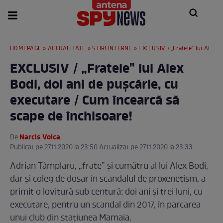
HOMEPAGE
»
ACTUALITATE
»
STIRI INTERNE
» EXCLUSIV / „Fratele" lui Alex Bodi, doi ani de pușcărie, cu executare / Cum încearcă să scape de închisoare!
EXCLUSIV / „Fratele" lui Alex
Bodi, doi ani de pușcărie, cu
executare / Cum încearcă să
scape de închisoare!
Narcis Voica
De
.
Publicat pe 27.11.2020 la 23:50 Actualizat pe 27.11.2020 la 23:33
Adrian Tâmplaru, „frate” și cumătru al lui Alex Bodi,
dar și coleg de dosar în scandalul de proxenetism, a
primit o lovitură sub centură: doi ani și trei luni, cu
executare, pentru un scandal din 2017, în parcarea
unui club din stațiunea Mamaia.