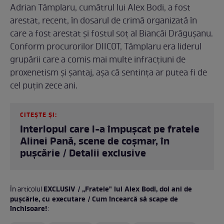
Adrian Tâmplaru, cumătrul lui Alex Bodi, a fost
arestat, recent, în dosarul de crimă organizată în
care a fost arestat și fostul soț al Biancăi Drăgușanu.
Conform procurorilor DIICOT, Tâmplaru era liderul
grupării care a comis mai multe infracțiuni de
proxenetism și șantaj, așa că sentința ar putea fi de
cel puțin zece ani.
CITEȘTE ȘI:
Interlopul care l-a împușcat pe fratele
Alinei Pană, scene de coșmar, în
pușcărie / Detalii exclusive
EXCLUSIV / „Fratele" lui Alex Bodi, doi ani de
În articolul
pușcărie, cu executare / Cum încearcă să scape de
închisoare!
: