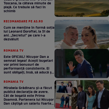
Toscana, la câteva minute de
plajă. Ce trebuie să faci în
schimb
RECOMANDARE PE AS.RO
Cum se menţine în formă soţia
lui Leonard Doroftei, la 51 de
ani. „Secretul” pe care l-a
dezvăluit
ROMANIA TV
Este OFICIAL! Nicușor Dan a
semnat legea! Acești bugetari
vor primi bonusuri de
performanță consistente. Ei
sunt obligați, însă, să aducă și
bani la bugetul de stat
ROMANIA TV
Mirabela Grădinaru și-a făcut
publică declarația de avere.
Cât de bogată este Prima
Doamnă. Partenera lui Nicușor
Dan câștigă un salariu foarte
bun în fiecare lună!