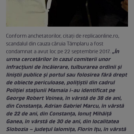
Conform anchetatorilor, citați de replicaonline.ro,
scandalul din cauza căruia Tâmplaru a fost
„În
condamnat a avut loc pe 22 septembrie 2017.
urma cercetărilor în cazul comiterii unor
infracțiuni de încăierare, tulburarea ordinii și
liniștii publice și portul sau folosirea fără drept
de obiecte periculoase, polițiștii din cadrul
Poliției stațiunii Mamaia i-au identificat pe
George Robert Voinea, în vârstă de 38 de ani,
din Constanța, Adrian Gabriel Marcu, în vârstă
de 22 de ani, din Constanța, Ionuț Mihăiță
Ganea, în vârstă de 30 de ani, din localitatea
Slobozia – județul Ialomița, Florin Ițu, în vârstă