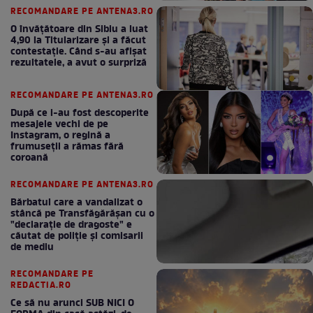
RECOMANDARE PE ANTENA3.RO
O învățătoare din Sibiu a luat
4,90 la Titularizare și a făcut
contestație. Când s-au afișat
rezultatele, a avut o surpriză
RECOMANDARE PE ANTENA3.RO
După ce i-au fost descoperite
mesajele vechi de pe
Instagram, o regină a
frumuseții a rămas fără
coroană
RECOMANDARE PE ANTENA3.RO
Bărbatul care a vandalizat o
stâncă pe Transfăgărășan cu o
"declaraţie de dragoste" e
căutat de poliție și comisarii
de mediu
RECOMANDARE PE
REDACTIA.RO
Ce să nu arunci SUB NICI O