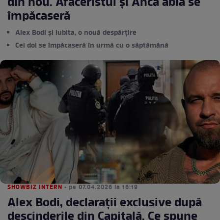
din nou. Afaceristul și Anca abia se
împăcaseră
Alex Bodi și iubita, o nouă despărțire
Cei doi se împăcaseră în urmă cu o săptămână
SHOWBIZ INTERN
• pe 07.04.2026 la 16:19
Alex Bodi, declarații exclusive după
descinderile din Capitală. Ce spune