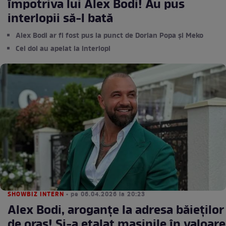
împotriva lui Alex Bodi! Au pus
interlopii să-l bată
Alex Bodi ar fi fost pus la punct de Dorian Popa și Meko
Cei doi au apelat la interlopi
SHOWBIZ INTERN
• pe 06.04.2026 la 20:23
Alex Bodi, aroganțe la adresa băieților
de oraș! Și-a etalat mașinile în valoare