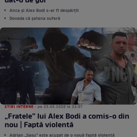
dat-o de gol
Anca și Alex Bodi s-ar fi despărțit
Dovada că șatena suferă
STIRI INTERNE
• pe 23.03.2026 la 22:07
„Fratele” lui Alex Bodi a comis-o din
nou | Faptă violentă
Adrian „Sasu” este acuzat de o nouă faptă violentă