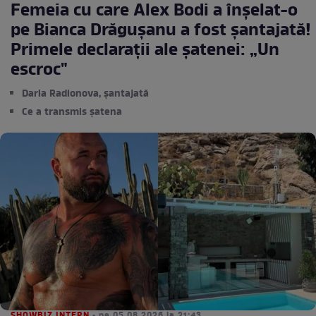
Femeia cu care Alex Bodi a înșelat-o
pe Bianca Drăgușanu a fost șantajată!
Primele declarații ale șatenei: „Un
escroc"
Daria Radionova, șantajată
Ce a transmis șatena