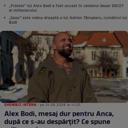
„Fratele” lui Alex Bodi a fost acuzat în celebrul dosar DIICOT
al milionarului
„Sasu” este mâna dreaptă a lui Adrian Tâmplaru, cumătrul lui
Bodi
SHOWBIZ INTERN
• pe 21.03.2026 la 11:25
Alex Bodi, mesaj dur pentru Anca,
după ce s-au despărțit? Ce spune