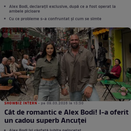
Alex Bodi, declarații exclusive, după ce a fost operat la
ambele picioare
Cu ce probleme s-a confruntat și cum se simte
SHOWBIZ INTERN
• pe 09.03.2026 la 15:50
Cât de romantic e Alex Bodi! I-a oferit
un cadou superb Ancuței
Alex Bodi își răsfață iubita neîncetat