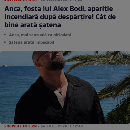
SHOWBIZ INTERN
• pe 29.05.2026 la 11:29
Anca, fosta lui Alex Bodi, apariție
incendiară după despărțire! Cât de
bine arată șatena
Anca, mai senzuală ca niciodată
Șatena arată impecabil
SHOWBIZ INTERN
• pe 20.05.2026 la 12:48