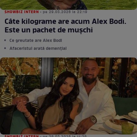
SHOWBIZ INTERN
• pe 29.05.2026 la 22:19
Câte kilograme are acum Alex Bodi.
Este un pachet de mușchi
Ce greutate are Alex Bodi
Afaceristul arată demențial