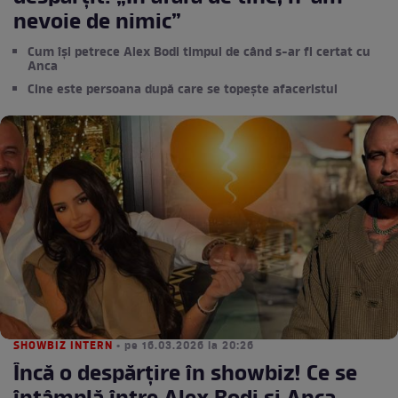
nevoie de nimic”
Cum își petrece Alex Bodi timpul de când s-ar fi certat cu
Anca
Cine este persoana după care se topește afaceristul
SHOWBIZ INTERN
• pe 16.03.2026 la 20:26
Încă o despărțire în showbiz! Ce se