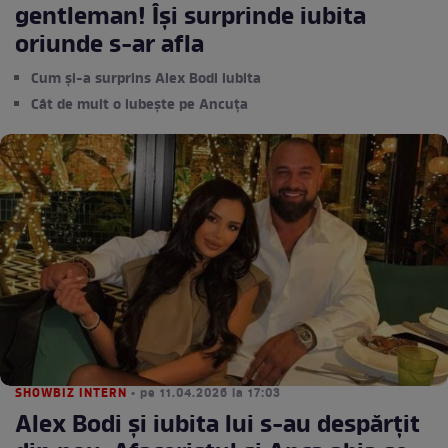
gentleman! Își surprinde iubita
oriunde s-ar afla
Cum și-a surprins Alex Bodi iubita
Cât de mult o iubește pe Ancuța
SHOWBIZ INTERN
• pe 11.04.2026 la 17:03
Alex Bodi și iubita lui s-au despărțit