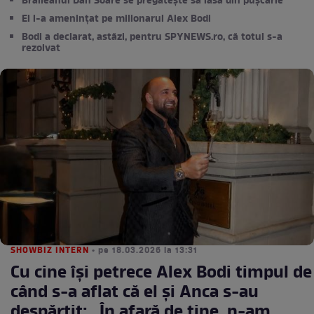
Brăileanul Dan Soare se pregătește să iasă din pușcărie
El l-a amenințat pe milionarul Alex Bodi
Bodi a declarat, astăzi, pentru SPYNEWS.ro, că totul s-a
rezolvat
SHOWBIZ INTERN
• pe 18.03.2026 la 13:31
Cu cine își petrece Alex Bodi timpul de
când s-a aflat că el și Anca s-au
despărțit: „În afară de tine, n-am