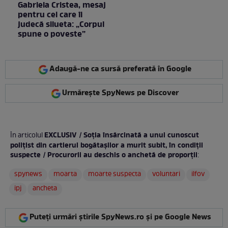
Gabriela Cristea, mesaj
pentru cei care îi
judecă silueta: „Corpul
spune o poveste”
Adaugă-ne ca sursă preferată în Google
Urmărește SpyNews pe Discover
EXCLUSIV / Soția însărcinată a unui cunoscut
În articolul
polițist din cartierul bogătașilor a murit subit, în condiții
suspecte / Procurorii au deschis o anchetă de proporții
:
spynews
moarta
moarte suspecta
voluntari
ilfov
ipj
ancheta
Puteți urmări știrile SpyNews.ro și pe Google News