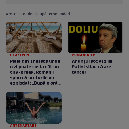
Articolul continuă după recomandări
PLAYTECH
ROMANIA TV
Plaja din Thassos unde
Anunţul şoc al zilei!
o zi poate costa cât un
Puţini ştiau că are
city-break. Românii
cancer
spun că prețurile au
explodat: „După o oră
am plecat”
ANTENASTARS