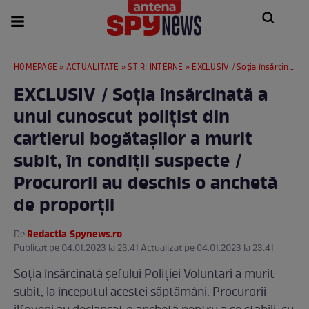
HOMEPAGE
»
ACTUALITATE
»
STIRI INTERNE
» EXCLUSIV / Soția însărcinată a unui cunoscut polițist din cartierul bogătașilor a murit subit, în condiții suspecte / Procurorii au deschis o anchetă de proporții
EXCLUSIV / Soția însărcinată a
unui cunoscut polițist din
cartierul bogătașilor a murit
subit, în condiții suspecte /
Procurorii au deschis o anchetă
de proporții
Redactia Spynews.ro
De
.
Publicat pe 04.01.2023 la 23:41 Actualizat pe 04.01.2023 la 23:41
Soția însărcinată șefului Poliției Voluntari a murit
subit, la începutul acestei săptămâni. Procurorii