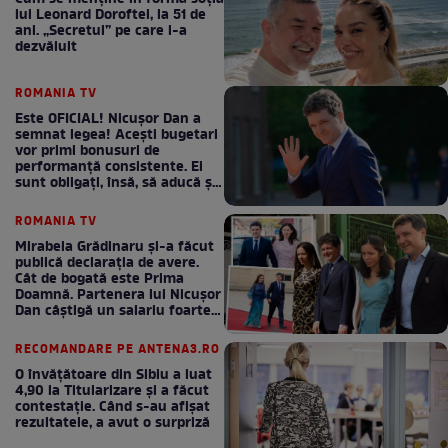
lui Leonard Doroftei, la 51 de
ani. „Secretul” pe care l-a
dezvăluit
ROMANIA TV
Este OFICIAL! Nicușor Dan a
semnat legea! Acești bugetari
vor primi bonusuri de
performanță consistente. Ei
sunt obligați, însă, să aducă și
bani la bugetul de stat
ROMANIA TV
Mirabela Grădinaru și-a făcut
publică declarația de avere.
Cât de bogată este Prima
Doamnă. Partenera lui Nicușor
Dan câștigă un salariu foarte
bun în fiecare lună!
RECOMANDARE PE ANTENA3.RO
O învățătoare din Sibiu a luat
4,90 la Titularizare și a făcut
contestație. Când s-au afișat
rezultatele, a avut o surpriză