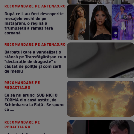
RECOMANDARE PE ANTENA3.RO
După ce i-au fost descoperite
mesajele vechi de pe
Instagram, o regină a
frumuseții a rămas fără
coroană
RECOMANDARE PE ANTENA3.RO
Bărbatul care a vandalizat o
stâncă pe Transfăgărășan cu o
"declaraţie de dragoste" e
căutat de poliție și comisarii
de mediu
RECOMANDARE PE
REDACTIA.RO
Ce să nu arunci SUB NICI O
FORMA din casă astăzi, de
Schimbarea la Față . Se spune
ca ....
RECOMANDARE PE
REDACTIA.RO