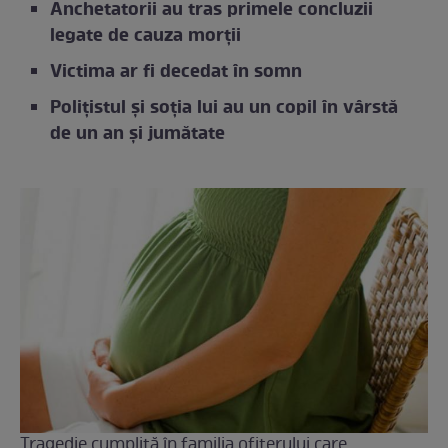
Anchetatorii au tras primele concluzii
legate de cauza morții
Victima ar fi decedat în somn
Polițistul și soția lui au un copil în vârstă
de un an și jumătate
Tragedie cumplită în familia ofițerului care,