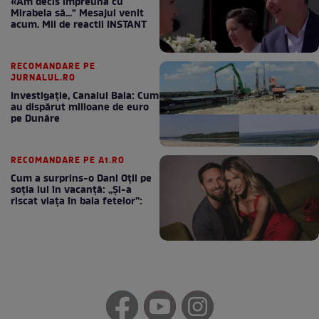
«Am decis împreună cu
Mirabela să..." Mesajul venit
acum. Mii de reactii INSTANT
RECOMANDARE PE
JURNALUL.RO
Investigație, Canalul Bala: Cum
au dispărut milioane de euro
pe Dunăre
RECOMANDARE PE A1.RO
Cum a surprins-o Dani Oțil pe
soția lui în vacanță: „Și-a
riscat viața în baia fetelor”: