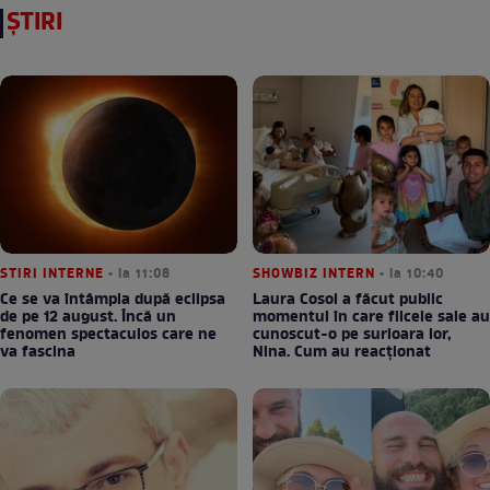
ȘTIRI
STIRI INTERNE
• la 11:08
SHOWBIZ INTERN
• la 10:40
Ce se va întâmpla după eclipsa
Laura Cosoi a făcut public
de pe 12 august. Încă un
momentul în care fiicele sale au
fenomen spectaculos care ne
cunoscut-o pe surioara lor,
va fascina
Nina. Cum au reacționat