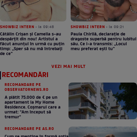
SHOWBIZ INTERN
• la 09:48
SHOWBIZ INTERN
• la 09:21
Cătălin Crișan și Camelia s-au
Paula Chirilă, declarație de
despărțit din nou! Artistul a
dragoste superbă pentru iubitul
făcut anunțul în urmă cu puțin
său. Ce i-a transmis: „Locul
timp: „Sper să nu mă întrebați
meu preferat ești tu”
de ce”
VEZI MAI MULT
RECOMANDĂRI
RECOMANDARE PE
OBSERVATORNEWS.RO
A plătit 75.000 de € pe un
apartament la My Home
Residence. Coşmarul care a
urmat: "Am început să
tremur"
RECOMANDARE PE AS.RO
Cum se menţine în formă soţia