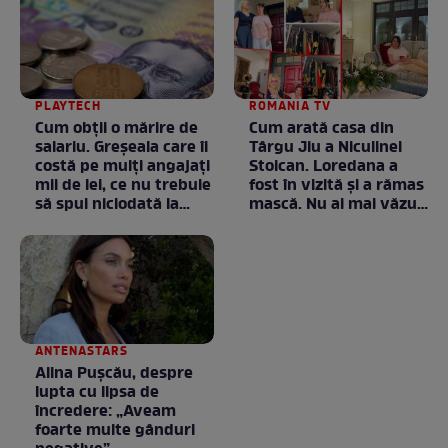
PLAYTECH
ROMANIA TV
Cum obții o mărire de
Cum arată casa din
salariu. Greșeala care îi
Târgu Jiu a Niculinei
costă pe mulți angajați
Stoican. Loredana a
mii de lei, ce nu trebuie
fost în vizită și a rămas
să spui niciodată la
mască. Nu ai mai văzut
negociere
la nimeni așa ceva:
Fără cuvinte / VIDEO
ANTENASTARS
Alina Pușcău, despre
lupta cu lipsa de
încredere: „Aveam
foarte multe gânduri