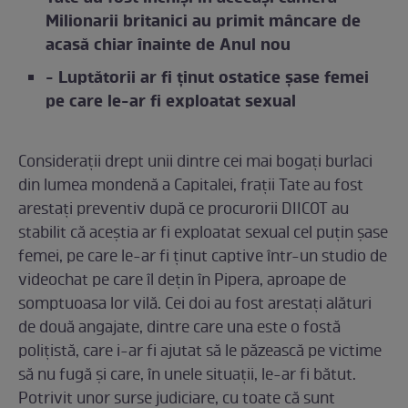
Milionarii britanici au primit mâncare de
acasă chiar înainte de Anul nou
- Luptătorii ar fi ținut ostatice șase femei
pe care le-ar fi exploatat sexual
Considerații drept unii dintre cei mai bogați burlaci
din lumea mondenă a Capitalei, frații Tate au fost
arestați preventiv după ce procurorii DIICOT au
stabilit că aceștia ar fi exploatat sexual cel puțin șase
femei, pe care le-ar fi ținut captive într-un studio de
videochat pe care îl dețin în Pipera, aproape de
somptuoasa lor vilă. Cei doi au fost arestați alături
de două angajate, dintre care una este o fostă
polițistă, care i-ar fi ajutat să le păzească pe victime
să nu fugă și care, în unele situații, le-ar fi bătut.
Potrivit unor surse judiciare, cu toate că sunt