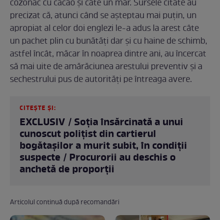
cozonac cu cacao și câte un măr. Sursele citate au
precizat că, atunci când se așteptau mai puțin, un
apropiat al celor doi englezi le-a adus la arest câte
un pachet plin cu bunătăți dar și cu haine de schimb,
astfel încât, măcar în noaprea dintre ani, au încercat
să mai uite de amărăciunea arestului preventiv și a
sechestrului pus de autorități pe întreaga avere.
CITEȘTE ȘI:
EXCLUSIV / Soția însărcinată a unui
cunoscut polițist din cartierul
bogătașilor a murit subit, în condiții
suspecte / Procurorii au deschis o
anchetă de proporții
Articolul continuă după recomandări