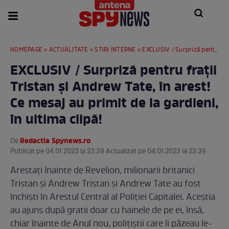
HOMEPAGE
»
ACTUALITATE
»
STIRI INTERNE
» EXCLUSIV / Surpriză pentru frații Tristan și Andrew Tate, în arest! Ce mesaj au primit de la gardieni, în ultima clipă!
EXCLUSIV / Surpriză pentru frații
Tristan și Andrew Tate, în arest!
Ce mesaj au primit de la gardieni,
în ultima clipă!
Redactia Spynews.ro
De
.
Publicat pe 04.01.2023 la 23:39 Actualizat pe 04.01.2023 la 23:39
Arestați înainte de Revelion, milionarii britanici
Tristan și Andrew Tristan și Andrew Tate au fost
închiști în Arestul Central al Poliției Capitalei. Aceștia
au ajuns după gratii doar cu hainele de pe ei, însă,
chiar înainte de Anul nou, polițiștii care îi păzeau le-