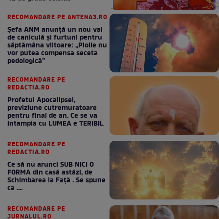
RECOMANDARE PE ANTENA3.RO
Șefa ANM anunță un nou val
de caniculă și furtuni pentru
săptămâna viitoare: „Ploile nu
vor putea compensa seceta
pedologică”
RECOMANDARE PE
REDACTIA.RO
Profetul Apocalipsei,
previziune cutremuratoare
pentru final de an. Ce se va
intampla cu LUMEA e TERIBIL
RECOMANDARE PE
REDACTIA.RO
Ce să nu arunci SUB NICI O
FORMA din casă astăzi, de
Schimbarea la Față . Se spune
ca ....
RECOMANDARE PE
JURNALUL.RO