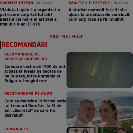
SHOWBIZ INTERN
• la 12:49
BEAUTY & LIFESTYLE
• la 12:10
Vlăduța Lupău i-a organizat o
A studiat oamenii fericiți și a
petrecere surpriză lui Iair!
ajuns la următoarele concluzii.
Băiatul cel mare al artistei a
Cum poți face să fii împlinit
împlinit 4 ani | FOTO
VEZI MAI MULT
RECOMANDĂRI
RECOMANDARE PE
OBSERVATORNEWS.RO
Comoara veche de 1.700 de ani
scoasă la iveală de seceta de
pe Dunăre, între România şi
Bulgaria. Imagini rare
RECOMANDARE PE AS.RO
Cum se menţine în formă soţia
lui Leonard Doroftei, la 51 de
ani. „Secretul” pe care l-a
dezvăluit
ROMANIA TV