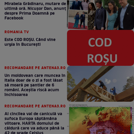
Mirabela Grădinaru, mutare de
ultimă oră. Nicuşor Dan, anunţ
despre Prima Doamnă pe
Facebook
ROMANIA TV
Este COD ROŞU. Când vine
urgia în Bucureşti
RECOMANDARE PE ANTENA3.RO
Un moldovean care muncea în
Italia doar de o zi a fost lăsat
să moară pe şantier de 6
români. Aceștia riscă acum
închisoarea
RECOMANDARE PE ANTENA3.RO
Al cincilea val de caniculă va
sufoca Europa săptămâna
viitoare. HARTA domului de
căldură care va aduce până la
42 de grade Celsius