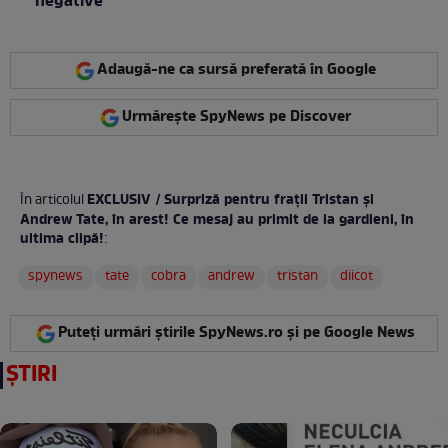
negative”
Adaugă-ne ca sursă preferată în Google
Urmărește SpyNews pe Discover
EXCLUSIV / Surpriză pentru frații Tristan și
În articolul
Andrew Tate, în arest! Ce mesaj au primit de la gardieni, în
ultima clipă!
:
spynews
tate
cobra
andrew
tristan
diicot
Puteți urmări știrile SpyNews.ro și pe Google News
ȘTIRI