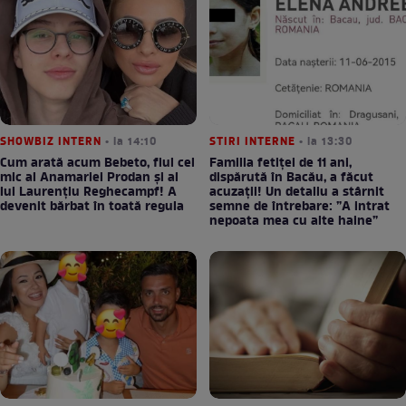
SHOWBIZ INTERN
• la 14:10
STIRI INTERNE
• la 13:30
Cum arată acum Bebeto, fiul cel
Familia fetiței de 11 ani,
mic al Anamariei Prodan și al
dispărută în Bacău, a făcut
lui Laurențiu Reghecampf! A
acuzații! Un detaliu a stârnit
devenit bărbat în toată regula
semne de întrebare: ”A intrat
nepoata mea cu alte haine”