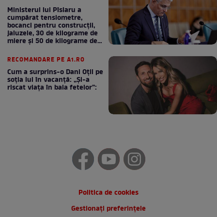
Ministerul lui Pîslaru a
cumpărat tensiometre,
bocanci pentru construcții,
jaluzele, 30 de kilograme de
miere și 50 de kilograme de
cafea
RECOMANDARE PE A1.RO
Cum a surprins-o Dani Oțil pe
soția lui în vacanță: „Și-a
riscat viața în baia fetelor”:
Politica de cookies
Gestionați preferințele