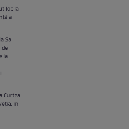
t loc la
nţă a
ia Sa
i de
e la
i
la Curtea
eţia, în