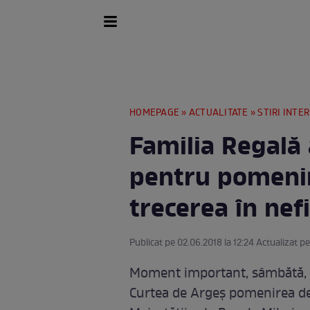
HOMEPAGE
»
ACTUALITATE
»
STIRI INTE
Familia Regală
pentru pomenir
trecerea în nef
Publicat pe 02.06.2018 la 12:24 Actualizat pe
Moment important, sâmbătă, pe
Curtea de Argeş pomenirea de ş