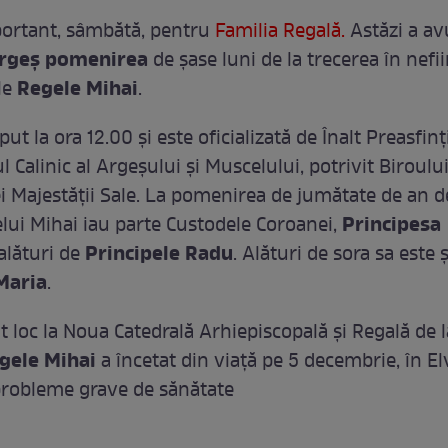
rtant, sâmbătă, pentru
Familia Regală.
Astăzi a avu
rgeş
pomenirea
de şase luni de la trecerea în nefii
Regele Mihai
le
.
ut la ora 12.00 şi este oficializată de Înalt Preasfinţ
 Calinic al Argeşului şi Muscelului, potrivit Biroulu
ei Majestăţii Sale. La pomenirea de jumătate de an d
Principesa
lui Mihai iau parte Custodele Coroanei,
Principele Radu
 alături de
. Alături de sora sa este ş
Maria
.
 loc la Noua Catedrală Arhiepiscopală şi Regală de 
gele Mihai
a încetat din viaţă pe 5 decembrie, în Elv
robleme grave de sănătate