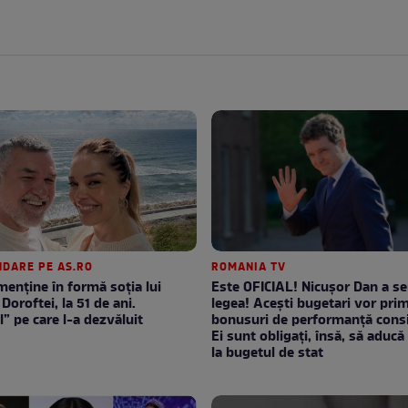
DARE PE AS.RO
ROMANIA TV
enţine în formă soţia lui
Este OFICIAL! Nicușor Dan a s
Doroftei, la 51 de ani.
legea! Acești bugetari vor prim
l” pe care l-a dezvăluit
bonusuri de performanță consi
Ei sunt obligați, însă, să aducă 
la bugetul de stat