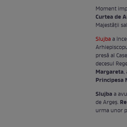
Moment impo
Curtea de A
Majestăţii sa
Slujba
a încep
Arhiepiscopul
presă al Cas
decesul Rege
Margareta
,
Principesa 
Slujba
a avut
Re
de Argeş.
urma unor p