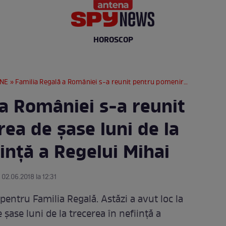
HOROSCOP
RNE
» Familia Regală a României s-a reunit pentru pomenirea de şase luni de la trecerea în nefiinţă a Regelui Mihai
 a României s-a reunit
ea de şase luni de la
iinţă a Regelui Mihai
 02.06.2018 la 12:31
ntru Familia Regală. Astăzi a avut loc la
ase luni de la trecerea în nefiinţă a