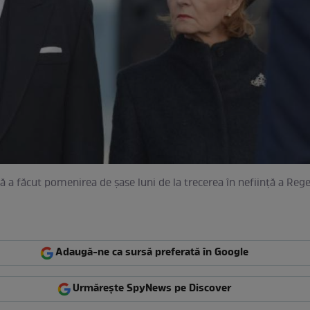
ă a făcut pomenirea de şase luni de la trecerea în nefiinţă a Rege
Adaugă-ne ca sursă preferată în Google
Urmărește SpyNews pe Discover