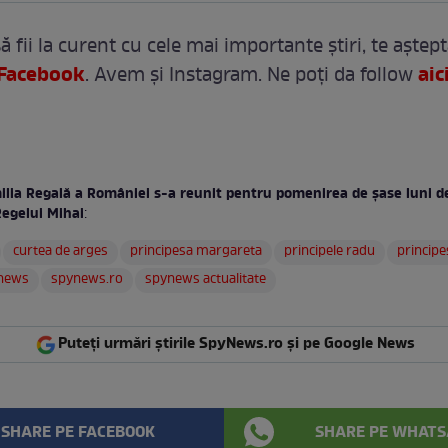
ă fii la curent cu cele mai importante ştiri, te aștep
Facebook
aic
. Avem și Instagram. Ne poți da follow
ilia Regală a României s-a reunit pentru pomenirea de şase luni de
Regelui Mihai
:
curtea de arges
principesa margareta
principele radu
principe
news
spynews.ro
spynews actualitate
Puteți urmări știrile SpyNews.ro și pe Google News
SHARE PE FACEBOOK
SHARE PE WHATS