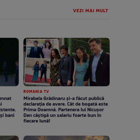
VEZI MAI MULT
ROMANIA TV
emnat
Mirabela Grădinaru și-a făcut publică
i
declarația de avere. Cât de bogată este
stente.
Prima Doamnă. Partenera lui Nicușor
și bani
Dan câștigă un salariu foarte bun în
fiecare lună!