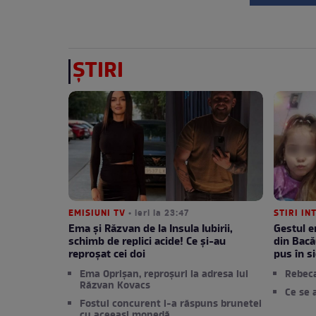
ȘTIRI
EMISIUNI TV
• ieri la 23:47
STIRI IN
Ema și Răzvan de la Insula Iubirii,
Gestul e
schimb de replici acide! Ce și-au
din Bacă
reproșat cei doi
pus în si
Ema Oprișan, reproșuri la adresa lui
Rebec
Răzvan Kovacs
Ce se 
Fostul concurent i-a răspuns brunetei
cu aceeași monedă