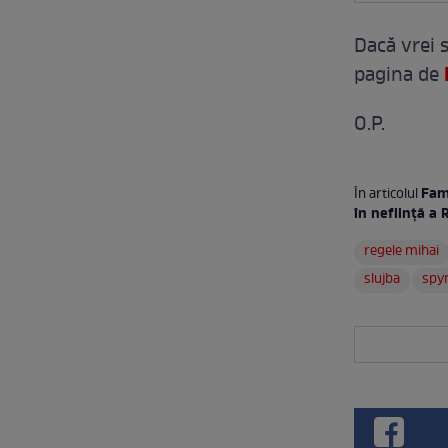
Dacă vrei s
pagina de
O.P.
Fam
În articolul
în nefiinţă a 
regele mihai
slujba
spy