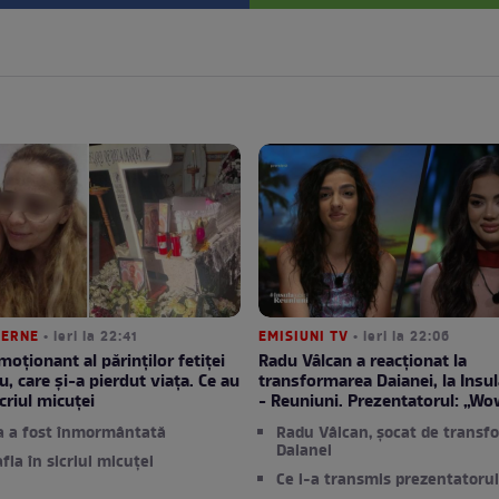
TERNE
• ieri la 22:41
EMISIUNI TV
• ieri la 22:06
moționant al părinților fetiței
Radu Vâlcan a reacționat la
u, care și-a pierdut viața. Ce au
transformarea Daianei, la Insula
criul micuței
- Reuniuni. Prezentatorul: „Wo
a a fost înmormântată
Radu Vâlcan, șocat de transf
Daianei
afla în sicriul micuței
Ce i-a transmis prezentatorul