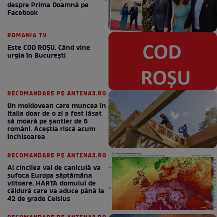
despre Prima Doamnă pe
Facebook
ROMANIA TV
Este COD ROŞU. Când vine
urgia în Bucureşti
RECOMANDARE PE ANTENA3.RO
Un moldovean care muncea în
Italia doar de o zi a fost lăsat
să moară pe şantier de 6
români. Aceștia riscă acum
închisoarea
RECOMANDARE PE ANTENA3.RO
Al cincilea val de caniculă va
sufoca Europa săptămâna
viitoare. HARTA domului de
căldură care va aduce până la
42 de grade Celsius