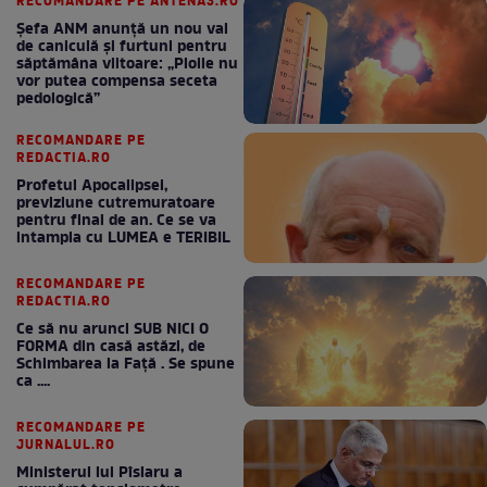
RECOMANDARE PE ANTENA3.RO
Șefa ANM anunță un nou val
de caniculă și furtuni pentru
săptămâna viitoare: „Ploile nu
vor putea compensa seceta
pedologică”
RECOMANDARE PE
REDACTIA.RO
Profetul Apocalipsei,
previziune cutremuratoare
pentru final de an. Ce se va
intampla cu LUMEA e TERIBIL
RECOMANDARE PE
REDACTIA.RO
Ce să nu arunci SUB NICI O
FORMA din casă astăzi, de
Schimbarea la Față . Se spune
ca ....
RECOMANDARE PE
JURNALUL.RO
Ministerul lui Pîslaru a