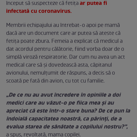
ar putea fi
început să suspecteze că fetița
infectată cu coronavirus.
Membrii echipajului au întrebat-o apoi pe mamă
dacă are un document care ar putea să ateste că
fetița poate zbura. Femeia a explicat că medicul a
dat acordul pentru călătorie, fiind vorba doar de o
simplă viroză respiratorie. Dar cum nu avea un act
medical care să și dovedească asta, căpitanul
avionului, nemulțumit de răspuns, a decis să o
scoată pe fată din avion, cu tot cu familie.
„De ce nu au avut încredere în opiniile a doi
medici care au văzut-o pe fiica mea și au
apreciat că este într-o stare buna? De ce pun la
îndoială capacitatea noastră, ca părinți, de a
evalua starea de sănătate a copilului nostru?”,
a spus, revoltată, mama copilei.