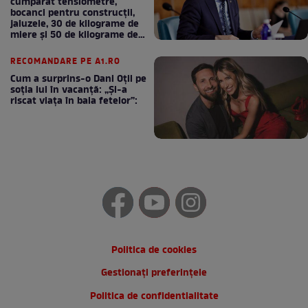
cumpărat tensiometre,
bocanci pentru construcții,
jaluzele, 30 de kilograme de
miere și 50 de kilograme de
cafea
RECOMANDARE PE A1.RO
Cum a surprins-o Dani Oțil pe
soția lui în vacanță: „Și-a
riscat viața în baia fetelor”:
Politica de cookies
Gestionați preferințele
Politica de confidentialitate