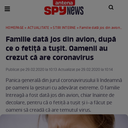
HOMEPAGE
»
ACTUALITATE
»
STIRI INTERNE
» Familie dată jos din avion, după ce o fetiță a tușit. Oamenii au crezut că are coronavirus
Familie dată jos din avion, după
ce o fetiță a tușit. Oamenii au
crezut că are coronavirus
Publicat pe 29.02.2020 la 10:13 Actualizat pe 29.02.2020 la 10:14
Panica generală din jurul coronavirusului îi îndeamnă
pe oameni la gesturi cu adevărat extreme. O familie
întreagă a fost dată jos din avion, chiar înainte de
decolare, pentru că o fetiță a tușit și i-a făcut pe
oameni să creadă că are temutul virus.