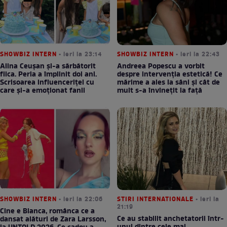
SHOWBIZ INTERN
• ieri la 23:14
SHOWBIZ INTERN
• ieri la 22:43
Alina Ceușan și-a sărbătorit
Andreea Popescu a vorbit
fiica. Perla a împlinit doi ani.
despre intervenția estetică! Ce
Scrisoarea influenceriței cu
mărime a ales la sâni și cât de
care și-a emoționat fanii
mult s-a învinețit la față
SHOWBIZ INTERN
• ieri la 22:06
STIRI INTERNATIONALE
• ieri la
21:19
Cine e Bianca, românca ce a
Ce au stabilit anchetatorii într-
dansat alături de Zara Larsson,