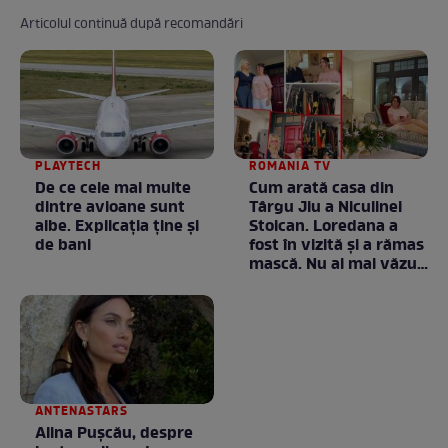
Articolul continuă după recomandări
PLAYTECH
ROMANIA TV
De ce cele mai multe
Cum arată casa din
dintre avioane sunt
Târgu Jiu a Niculinei
albe. Explicația ține și
Stoican. Loredana a
de bani
fost în vizită și a rămas
mască. Nu ai mai văzut
la nimeni așa ceva:
Fără cuvinte / VIDEO
ANTENASTARS
Alina Pușcău, despre