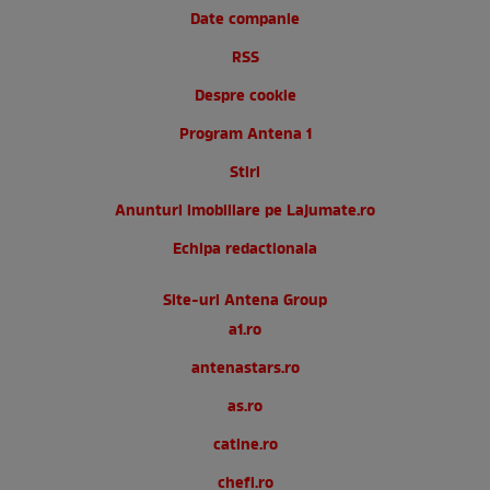
Date companie
RSS
Despre cookie
Program Antena 1
Stiri
Anunturi imobiliare pe Lajumate.ro
Echipa redactionala
Site-uri Antena Group
a1.ro
antenastars.ro
as.ro
catine.ro
chefi.ro