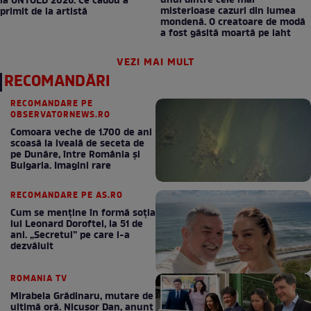
unul dintre cele mai
la UNTOLD 2026. Ce cadou a
misterioase cazuri din lumea
primit de la artistă
mondenă. O creatoare de modă
a fost găsită moartă pe iaht
VEZI MAI MULT
RECOMANDĂRI
RECOMANDARE PE
OBSERVATORNEWS.RO
Comoara veche de 1.700 de ani
scoasă la iveală de seceta de
pe Dunăre, între România şi
Bulgaria. Imagini rare
RECOMANDARE PE AS.RO
Cum se menţine în formă soţia
lui Leonard Doroftei, la 51 de
ani. „Secretul” pe care l-a
dezvăluit
ROMANIA TV
Mirabela Grădinaru, mutare de
ultimă oră. Nicuşor Dan, anunţ