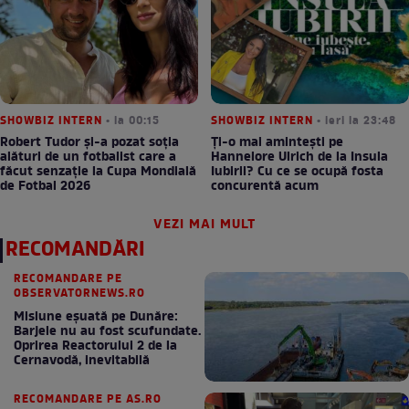
SHOWBIZ INTERN
• la 00:15
SHOWBIZ INTERN
• ieri la 23:48
Robert Tudor și-a pozat soția
Ți-o mai amintești pe
alături de un fotbalist care a
Hannelore Ulrich de la Insula
făcut senzație la Cupa Mondială
Iubirii? Cu ce se ocupă fosta
de Fotbal 2026
concurentă acum
VEZI MAI MULT
RECOMANDĂRI
RECOMANDARE PE
OBSERVATORNEWS.RO
Misiune eșuată pe Dunăre:
Barjele nu au fost scufundate.
Oprirea Reactorului 2 de la
Cernavodă, inevitabilă
RECOMANDARE PE AS.RO