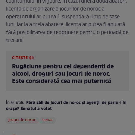
cuantumului în vigoare. În cazul unei a doua abateri,
licența de organizare a jocurilor de noroc a
operatorului ar putea fi suspendată timp de șase
luni, iar la a treia abatere, licența ar putea fi anulată
fără posibilitatea de reobținere pentru o perioadă de
trei ani.
CITEȘTE ȘI:
Rugăciune pentru cei dependenți de
alcool, droguri sau jocuri de noroc.
Este considerată cea mai puternică
Fără săli de jocuri de noroc și agenții de pariuri în
În articolul
orașe? Senatul a votat
:
jocuri de noroc
senat