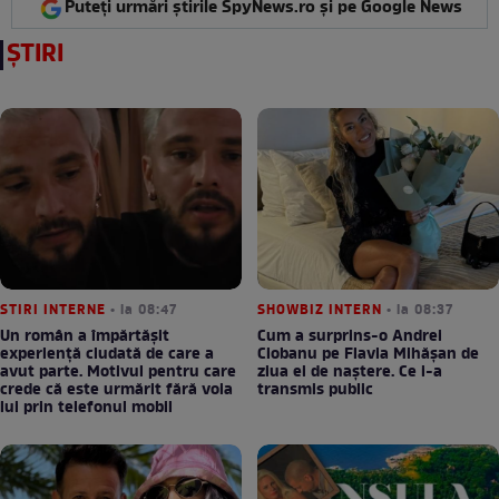
Puteți urmări știrile SpyNews.ro și pe Google News
ȘTIRI
STIRI INTERNE
• la 08:47
SHOWBIZ INTERN
• la 08:37
Un român a împărtășit
Cum a surprins-o Andrei
experiență ciudată de care a
Ciobanu pe Flavia Mihășan de
avut parte. Motivul pentru care
ziua ei de naștere. Ce i-a
crede că este urmărit fără voia
transmis public
lui prin telefonul mobil