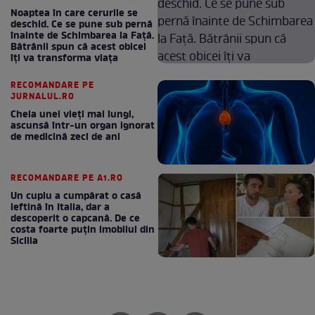
Noaptea în care cerurile se
deschid. Ce se pune sub pernă
înainte de Schimbarea la Față.
Bătrânii spun că acest obicei
îți va transforma viața
RECOMANDARE PE
JURNALUL.RO
Cheia unei vieți mai lungi,
ascunsă într-un organ ignorat
de medicină zeci de ani
RECOMANDARE PE A1.RO
Un cuplu a cumpărat o casă
ieftină în Italia, dar a
descoperit o capcană. De ce
costa foarte puțin imobilul din
Sicilia