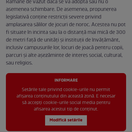
Rămâne de văzut dacă se va adopta sau nu o
asemenea schimbare. De asemenea, propunerea
legislativă conține restricții severe privind
amplasarea sălilor de jocuri de noroc. Acestea nu pot
fi situate în incinta sau la o distanță mai mică de 300
de metri față de unități și instituții de învățământ,
inclusiv campusurile lor, locuri de joacă pentru copii,
parcuri și alte așezăminte de interes social, cultural,
sau religios.
INFORMARE
Setările tale privind cookie-urile nu permit
afișarea conținutului din această zonă. E necesar
să accepți cookie-urile social media pentru
afisarea acestui tip de conținut.
Modifică setările