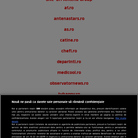
a1.ro
antenastars.ro
as.ro
catine.ro
chefi.ro
deparinti.ro
medicool.ro
observatornews.ro
tvhappy.ro
Nouă ne pasă ca datele tale personale să rămână confidențiale
useit.ro
589
Noi și partenerii noștri
stocăm și/sau accesăm informații pe dispozitivul dvs., precum identificatorii cookie
unici pentru prelucrarea datelor cu caracter personal. Puteți accepta sau gestiona preferințele dvs. făcând clic
zutv.ro
mai jos, respectiv vă puteți opune utilizării unui interes legitim în orice moment pe pagina cu politica de
Mai multe
confidențialitate. Aceste alegeri vor fi raportate partenerilor noștri și nu vă vor afecta navigarea.
detalii
Noi si partenerii nostri (retelele de socializare si agentiile de publicitate partenere, precum si furnizorii nostri de
Trends AntenaPLAY
servicii de date analitice) prelucram date pentru a permite website-ului sa functioneze, pentru a personaliza
continutul si anunturile publicitare afisate in functie de interesele si/sau profilul dvs., pentru a va oferi
functionalitati aferente retelelor de socializare si pentru a analiza traficul pe website. Beneficiati de drepturile
AntenaPLAY
prevazute de art. 15-22 din GDPR in legatura cu prelucrarea datelor cu caracter personal. Aceste drepturi pot fi