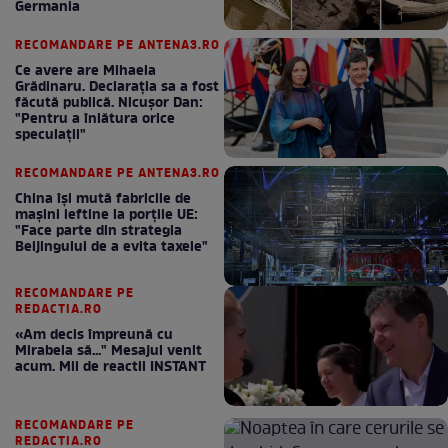
Germania
RECOMANDARE PE ANTENA3.RO
Ce avere are Mihaela
Grădinaru. Declarația sa a fost
făcută publică. Nicușor Dan:
"Pentru a înlătura orice
speculații"
RECOMANDARE PE ANTENA3.RO
China își mută fabricile de
mașini ieftine la porțile UE:
"Face parte din strategia
Beijingului de a evita taxele"
RECOMANDARE PE
REDACTIA.RO
«Am decis împreună cu
Mirabela să..." Mesajul venit
acum. Mii de reactii INSTANT
RECOMANDARE PE
REDACTIA.RO