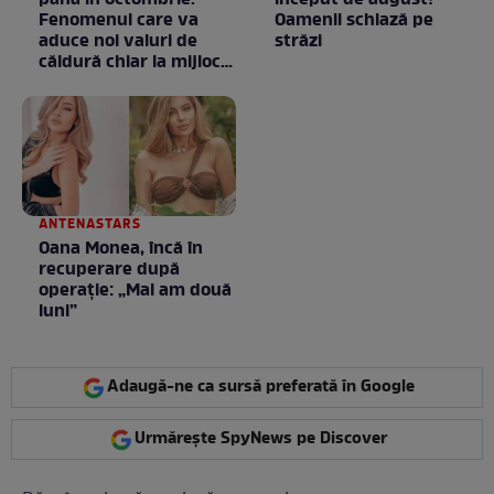
până în octombrie.
început de august!
Fenomenul care va
Oamenii schiază pe
aduce noi valuri de
străzi
căldură chiar la mijlocul
toamnei
ANTENASTARS
Oana Monea, încă în
recuperare după
operație: „Mai am două
luni”
Adaugă-ne ca sursă preferată în Google
Urmărește SpyNews pe Discover