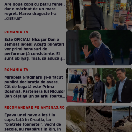
Are nouă copii cu patru femei,
dar e măcinat de un mare
regret. Marea dragoste l-a
„distrus”
ROMANIA TV
Este OFICIAL! Nicușor Dan a
semnat legea! Acești bugetari
vor primi bonusuri de
performanță consistente. Ei
sunt obligați, însă, să aducă și
bani la bugetul de stat
ROMANIA TV
Mirabela Grădinaru și-a făcut
publică declarația de avere.
Cât de bogată este Prima
Doamnă. Partenera lui Nicușor
Dan câștigă un salariu foarte
bun în fiecare lună!
RECOMANDARE PE ANTENA3.RO
Epava unei nave a ieșit la
suprafață în Croația, iar
"pietrele foametei", vechi de
secole, au reapărut în Rin, în