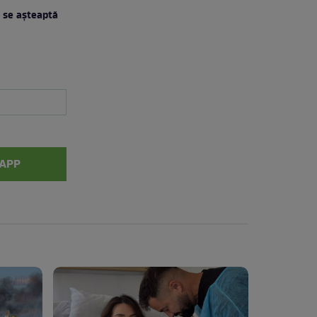
e se aşteaptă
APP