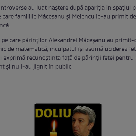
ntroverse au luat naştere după apariţia în spaţiul p
e care familiile Măceşanu şi Melencu le-au primit de
ncă.
a pe care părinților Alexandrei Măceșanu au primit-o
mic de matematică, inculpatul își asumă uciderea fet
i exprimă recunoștința față de părinții fetei pentru
 și nu l-au jignit în public.