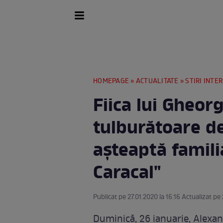
HOMEPAGE
»
ACTUALITATE
»
STIRI INTE
Fiica lui Gheor
tulburătoare de
aşteaptă famili
Caracal"
Publicat pe 27.01.2020 la 16:16 Actualizat pe 
Duminică, 26 ianuarie, Alexa