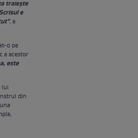
za traiește
 Scrisul e
cut”
, a
at-o pe
ic a acestor
a, este
.
 lui
nstrul din
 una
mpla,