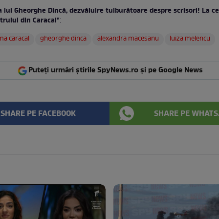
a lui Gheorghe Dincă, dezvăluire tulburătoare despre scrisori! La c
trului din Caracal"
:
ma caracal
gheorghe dinca
alexandra macesanu
luiza melencu
Puteți urmări știrile SpyNews.ro și pe Google News
SHARE PE FACEBOOK
SHARE PE WHATS