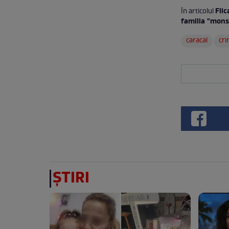
Fiic
În articolul
familia "mons
caracal
cri
ȘTIRI