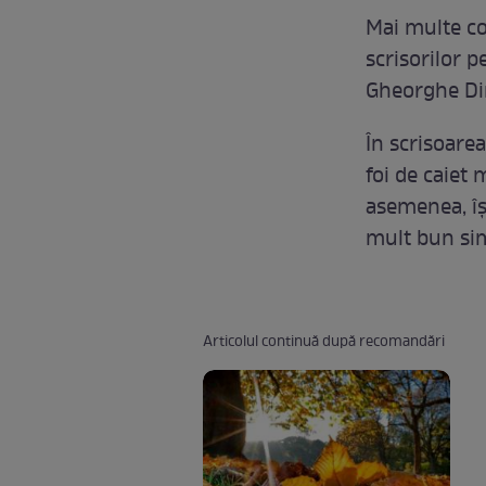
Mai multe co
scrisorilor p
Gheorghe Di
În scrisoare
foi de caiet 
asemenea, îș
mult bun simț
Articolul continuă după recomandări