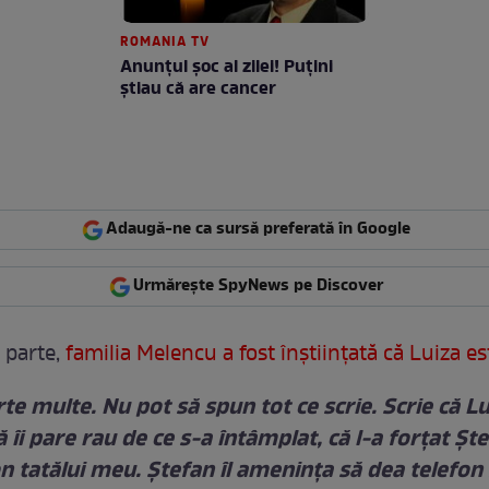
ROMANIA TV
Anunţul şoc al zilei! Puţini
ştiau că are cancer
Adaugă-ne ca sursă preferată în Google
Urmărește SpyNews pe Discover
 parte,
familia Melencu a fost înştiinţată că Luiza est
te multe. Nu pot să spun tot ce scrie. Scrie că Lu
 îi pare rau de ce s-a întâmplat, că l-a forțat Șt
n tatălui meu. Ștefan îl amenința să dea telefon