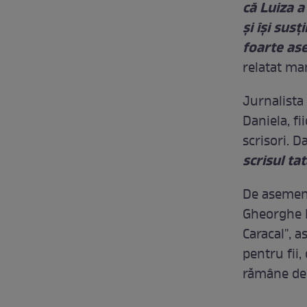
că Luiza a
şi își susț
foarte as
relatat ma
Jurnalista
Daniela, fi
scrisori. D
scrisul ta
De asemene
Gheorghe D
Caracal", a
pentru fii,
rămâne de