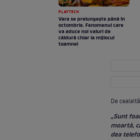
PLAYTECH
Vara se prelungeşte până în
octombrie. Fenomenul care
va aduce noi valuri de
căldură chiar la mijlocul
toamnei
De cealaltă
„Sunt foar
moartă, că
dea telefo