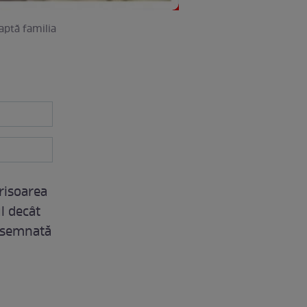
eaptă familia
risoarea
ul decât
, semnată