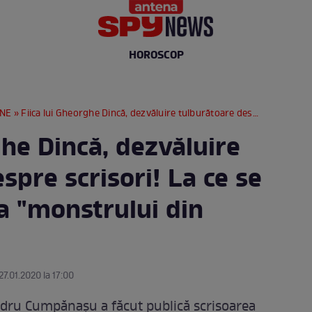
HOROSCOP
RNE
» Fiica lui Gheorghe Dincă, dezvăluire tulburătoare despre scrisori! La ce se aşteaptă familia "monstrului din Caracal"
ghe Dincă, dezvăluire
spre scrisori! La ce se
a "monstrului din
27.01.2020 la 17:00
ndru Cumpănaşu a făcut publică scrisoarea