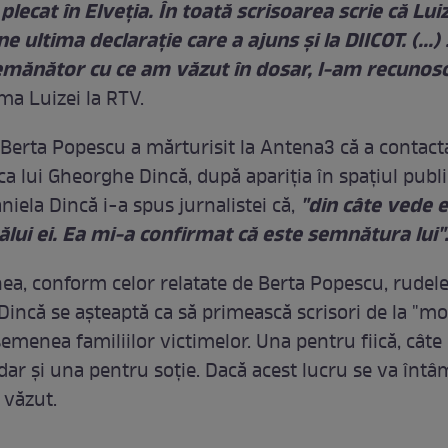
 plecat în Elveția. În toată scrisoarea scrie că Lui
ine ultima declarație care a ajuns şi la DIICOT. (...)
emănător cu ce am văzut în dosar, l-am recunos
ma Luizei la RTV.
 Berta Popescu a mărturisit la Antena3 că a contact
ica lui Gheorghe Dincă, după apariţia în spaţiul publ
"din câte vede e
aniela Dincă i-a spus jurnalistei că,
tălui ei. Ea mi-a confirmat că este semnătura lui"
a, conform celor relatate de Berta Popescu, rudele
incă se aşteaptă ca să primească scrisori de la "mo
semenea familiilor victimelor. Una pentru fiică, câte
 dar şi una pentru soţie. Dacă acest lucru se va întâ
 văzut.