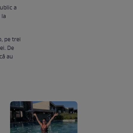
ublic a
 la
, pe trei
ei. De
 că au