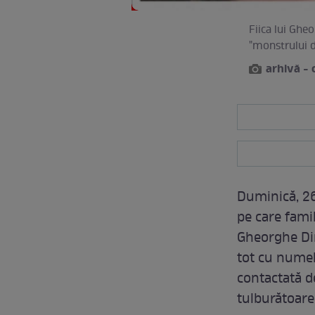
Fiica lui Ghe
"monstrului d
arhivă -
Duminică, 26
pe care famil
Gheorghe Din
tot cu numel
contactată de
tulburătoare