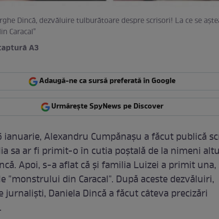
orghe Dincă, dezvăluire tulburătoare despre scrisori! La ce se aşt
in Caracal"
 captură A3
Adaugă-ne ca sursă preferată în Google
Urmărește SpyNews pe Discover
 ianuarie, Alexandru Cumpănaşu a făcut publică sc
ia sa ar fi primit-o în cutia poştală de la nimeni alt
că. Apoi, s-a aflat că şi familia Luizei a primit una
e "monstrului din Caracal". După aceste dezvăluiri,
 jurnalişti, Daniela Dincă a făcut câteva precizări
.