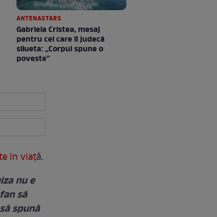
ANTENASTARS
Gabriela Cristea, mesaj
pentru cei care îi judecă
silueta: „Corpul spune o
poveste”
e în viaţ
ă.
iza nu e
efan să
 să spună