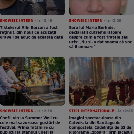
SHOWBIZ INTERN
• la 13:49
SHOWBIZ INTERN
• la 13:09
Tiktokerul Alin Borcan a fost
Sora lui Mario Berinde,
reținut, din nou! Ce acuzații
declarații cutremurătoare
grave i se aduc de această dată
despre cum a fost fratele său
ucis: „Nu și-a dat seama că vor
să îl omoare”
SHOWBIZ INTERN
• la 12:39
STIRI INTERNATIONALE
• la 12:35
Chefii vin la Summer Well cu
Imagini spectaculoase din
cele mai savuroase gustări de
Catedrala din Santiago de
festival. Prima întâlnire cu
Compostela. Cădelnița de 53 de
publicul la standul Chefi la
kilograme „zboară” prin lăcașul