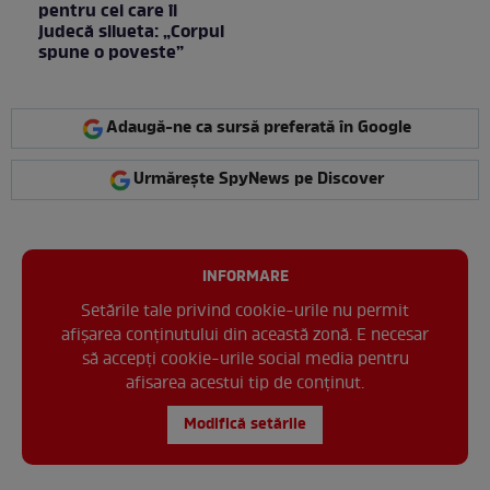
pentru cei care îi
judecă silueta: „Corpul
spune o poveste”
Adaugă-ne ca sursă preferată în Google
Urmărește SpyNews pe Discover
INFORMARE
Setările tale privind cookie-urile nu permit
afișarea conținutului din această zonă. E necesar
să accepți cookie-urile social media pentru
afisarea acestui tip de conținut.
Modifică setările