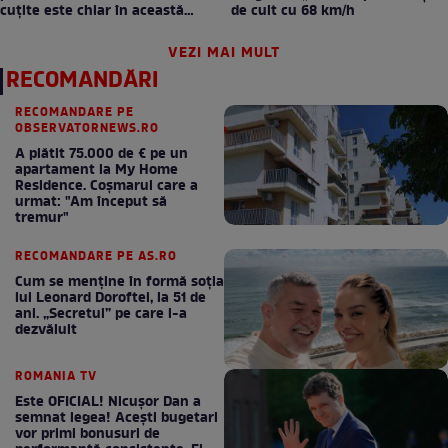
cuțite este chiar în această
de cult cu 68 km/h
seară!
VEZI MAI MULT
RECOMANDĂRI
RECOMANDARE PE
OBSERVATORNEWS.RO
A plătit 75.000 de € pe un
apartament la My Home
Residence. Coşmarul care a
urmat: "Am început să
tremur"
RECOMANDARE PE AS.RO
Cum se menţine în formă soţia
lui Leonard Doroftei, la 51 de
ani. „Secretul” pe care l-a
dezvăluit
ROMANIA TV
Este OFICIAL! Nicușor Dan a
semnat legea! Acești bugetari
vor primi bonusuri de