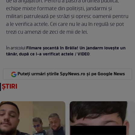
de la angajatori. Pentru a păstra ordinea publică,
echipe mixte formate din polițiști, jandarmi și
militari patrulează pe străzi și opresc oamenii pentru
a le verifica actele. Cei care nu le au în regulă se pot
trezi cu amenzi de zeci de mii de lei.
Filmare șocantă în Brăila! Un jandarm lovește un
În articolul
tânăr, după ce i-a verificat actele / VIDEO
:
Puteți urmări știrile SpyNews.ro și pe Google News
ȘTIRI