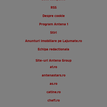
RSS
Despre cookie
Program Antena 1
Stiri
Anunturi imobiliare pe Lajumate.ro
Echipa redactionala
Site-uri Antena Group
a1.ro
antenastars.ro
as.ro
catine.ro
chefi.ro