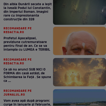
Din albia Dunării secate a ieșit
la iveală Podul lui Constantin,
din Imperiul Roman. Imagini
rare cu impresionanta
construcție din 328
RECOMANDARE PE
REDACTIA.RO
Profetul Apocalipsei,
previziune cutremuratoare
pentru final de an. Ce se va
intampla cu LUMEA e TERIBIL
RECOMANDARE PE
REDACTIA.RO
Ce să nu arunci SUB NICI O
FORMA din casă astăzi, de
Schimbarea la Față . Se spune
ca ....
RECOMANDARE PE
JURNALUL.RO
Vom avea apă după program:
curge în ianuarie și februarie,