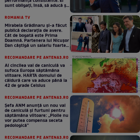
performanță consistente. Ei
sunt obligați, însă, să aducă și
bani la bugetul de stat
ROMANIA TV
Mirabela Grădinaru și-a făcut
publică declarația de avere.
Cât de bogată este Prima
Doamnă. Partenera lui Nicușor
Dan câștigă un salariu foarte
bun în fiecare lună!
RECOMANDARE PE ANTENA3.RO
Al cincilea val de caniculă va
sufoca Europa săptămâna
viitoare. HARTA domului de
căldură care va aduce până la
42 de grade Celsius
RECOMANDARE PE ANTENA3.RO
Șefa ANM anunță un nou val
de caniculă și furtuni pentru
săptămâna viitoare: „Ploile nu
vor putea compensa seceta
pedologică”
RECOMANDARE PE ANTENA3.RO