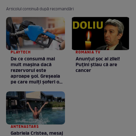
Articolul continuă după recomandări
PLAYTECH
ROMANIA TV
De ce consumă mai
Anunţul şoc al zilei!
mult mașina dacă
Puţini ştiau că are
rezervorul este
cancer
aproape gol. Greșeala
pe care mulți șoferi o
fac fără să știe
ANTENASTARS
Gabriela Cristea, mesaj