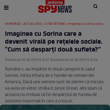
HOMEPAGE
»
ACTUALITATE
»
STIRI INTERNE
» Imaginea cu Sorina care a devenit virală pe reţelele sociale. "Cum să desparţi două suflete?"
Imaginea cu Sorina care a
devenit virală pe reţelele sociale.
"Cum să desparţi două suflete?"
Publicat pe 25.06.2019 la 15:47 Actualizat pe 25.06.2019 la 15:56
Românii s-au împărţit în două categorii în cazul
Sorinei, fetiţa înfiată de o familie de români din
America. Dacă unii oameni sunt de părere că micuţa
va avea un viitor strălucit peste Ocean, alţii spun că
aceasta nu trebuia să fie despărţită de familia de
asistenţi maternali în care a crescut.