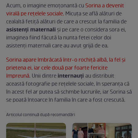
Acum, o imagine emoţonantă cu
Sorina a devenit
virală pe reţelele sociale.
Micuţa se află alături de
cealaltă fetiţă alături de care a crescut la familia de
asistenţi maternali
şi pe care o considera sora ei,
imaginea fiind făcută la nunta fetei celor doi
asistenţi maternali care au avut grijă de ea.
Sorina apare îmbrăcată într-o rochiţă albă, la fel şi
prietena ei, iar cele două par foarte fericite
internauţi
împreună
. Unii dintre
au distribuit
această fotografie pe reţelele sociale, în speranţa că
în acest fel ar putea să schmbe lucrurile, iar Sorina să
se poată întoarce în familia în care a fost crescută.
Articolul continuă după recomandări