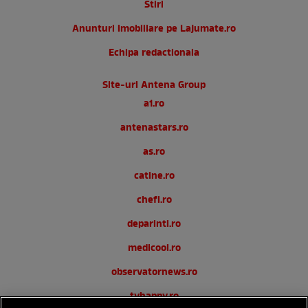
Stiri
Anunturi imobiliare pe Lajumate.ro
Echipa redactionala
Site-uri Antena Group
a1.ro
antenastars.ro
as.ro
catine.ro
chefi.ro
deparinti.ro
medicool.ro
observatornews.ro
tvhappy.ro