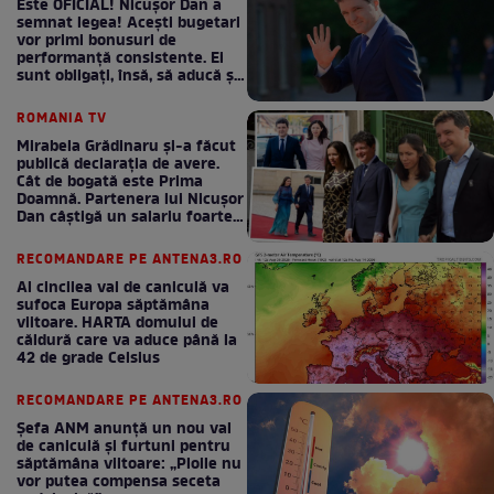
Este OFICIAL! Nicușor Dan a
semnat legea! Acești bugetari
vor primi bonusuri de
performanță consistente. Ei
sunt obligați, însă, să aducă și
bani la bugetul de stat
ROMANIA TV
Mirabela Grădinaru și-a făcut
publică declarația de avere.
Cât de bogată este Prima
Doamnă. Partenera lui Nicușor
Dan câștigă un salariu foarte
bun în fiecare lună!
RECOMANDARE PE ANTENA3.RO
Al cincilea val de caniculă va
sufoca Europa săptămâna
viitoare. HARTA domului de
căldură care va aduce până la
42 de grade Celsius
RECOMANDARE PE ANTENA3.RO
Șefa ANM anunță un nou val
de caniculă și furtuni pentru
săptămâna viitoare: „Ploile nu
vor putea compensa seceta