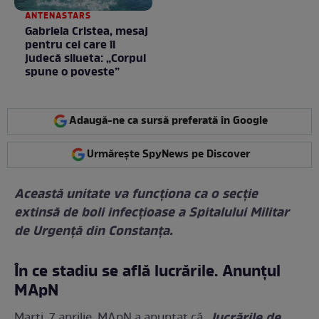
ANTENASTARS
Gabriela Cristea, mesaj
pentru cei care îi
judecă silueta: „Corpul
spune o poveste”
Adaugă-ne ca sursă preferată în Google
Urmărește SpyNews pe Discover
Această unitate va funcţiona ca o secţie
extinsă de boli infecţioase a Spitalului Militar
de Urgenţă din Constanţa.
În c
e stadiu se află lucrările. Anunțul
MApN
„lucrările de
Marți, 7 aprilie, MApN a anunțat că