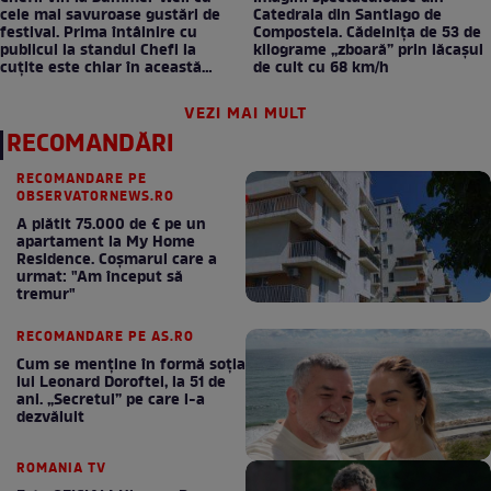
cele mai savuroase gustări de
Catedrala din Santiago de
festival. Prima întâlnire cu
Compostela. Cădelnița de 53 de
publicul la standul Chefi la
kilograme „zboară” prin lăcașul
cuțite este chiar în această
de cult cu 68 km/h
seară!
VEZI MAI MULT
RECOMANDĂRI
RECOMANDARE PE
OBSERVATORNEWS.RO
A plătit 75.000 de € pe un
apartament la My Home
Residence. Coşmarul care a
urmat: "Am început să
tremur"
RECOMANDARE PE AS.RO
Cum se menţine în formă soţia
lui Leonard Doroftei, la 51 de
ani. „Secretul” pe care l-a
dezvăluit
ROMANIA TV