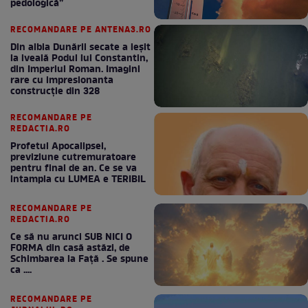
pedologică”
RECOMANDARE PE ANTENA3.RO
Din albia Dunării secate a ieșit
la iveală Podul lui Constantin,
din Imperiul Roman. Imagini
rare cu impresionanta
construcție din 328
RECOMANDARE PE
REDACTIA.RO
Profetul Apocalipsei,
previziune cutremuratoare
pentru final de an. Ce se va
intampla cu LUMEA e TERIBIL
RECOMANDARE PE
REDACTIA.RO
Ce să nu arunci SUB NICI O
FORMA din casă astăzi, de
Schimbarea la Față . Se spune
ca ....
RECOMANDARE PE