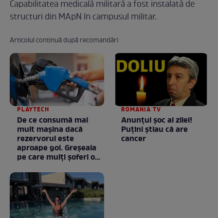
Capabilitatea medicală militară a fost instalată de
structuri din MApN în campusul militar.
Articolul continuă după recomandări
PLAYTECH
ROMANIA TV
De ce consumă mai
Anunţul şoc al zilei!
mult mașina dacă
Puţini ştiau că are
rezervorul este
cancer
aproape gol. Greșeala
pe care mulți șoferi o
fac fără să știe