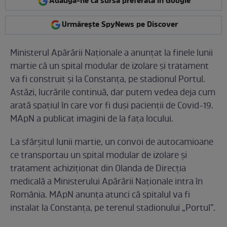
Adaugă-ne ca sursă preferată în Google
Urmărește SpyNews pe Discover
Ministerul Apărării Naționale a anunțat la finele lunii
martie că un spital modular de izolare și tratament
va fi construit și la Constanța, pe stadionul Portul.
Astăzi, lucrările continuă, dar putem vedea deja cum
arată spațiul în care vor fi duși pacienții de Covid-19.
MApN a publicat imagini de la fața locului.
La sfârșitul lunii martie, un convoi de autocamioane
ce transportau un spital modular de izolare şi
tratament achiziţionat din Olanda de Direcţia
medicală a Ministerului Apărării Naţionale intra în
România. MApN anunța atunci că spitalul va fi
instalat la Constanţa, pe terenul stadionului „Portul”.