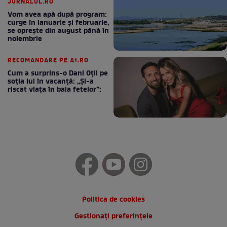
JURNALUL.RO
Vom avea apă după program:
curge în ianuarie și februarie,
se oprește din august până în
noiembrie
RECOMANDARE PE A1.RO
Cum a surprins-o Dani Oțil pe
soția lui în vacanță: „Și-a
riscat viața în baia fetelor”:
Politica de cookies
Gestionați preferințele