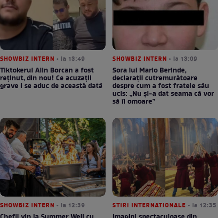
SHOWBIZ INTERN
• la 13:49
SHOWBIZ INTERN
• la 13:09
Tiktokerul Alin Borcan a fost
Sora lui Mario Berinde,
reținut, din nou! Ce acuzații
declarații cutremurătoare
grave i se aduc de această dată
despre cum a fost fratele său
ucis: „Nu și-a dat seama că vor
să îl omoare”
SHOWBIZ INTERN
• la 12:39
STIRI INTERNATIONALE
• la 12:35
Chefii vin la Summer Well cu
Imagini spectaculoase din