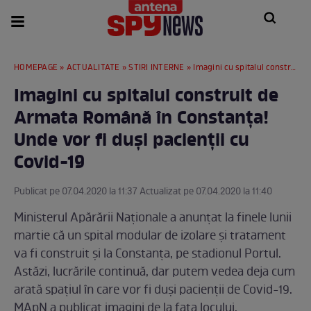
HOMEPAGE
»
ACTUALITATE
»
STIRI INTERNE
» Imagini cu spitalul construit de Armata Română în Constanța! Unde vor fi duși pacienții cu Covid-19
Imagini cu spitalul construit de
Armata Română în Constanța!
Unde vor fi duși pacienții cu
Covid-19
Publicat pe 07.04.2020 la 11:37 Actualizat pe 07.04.2020 la 11:40
Ministerul Apărării Naționale a anunțat la finele lunii
martie că un spital modular de izolare și tratament
va fi construit și la Constanța, pe stadionul Portul.
Astăzi, lucrările continuă, dar putem vedea deja cum
arată spațiul în care vor fi duși pacienții de Covid-19.
MApN a publicat imagini de la fața locului.