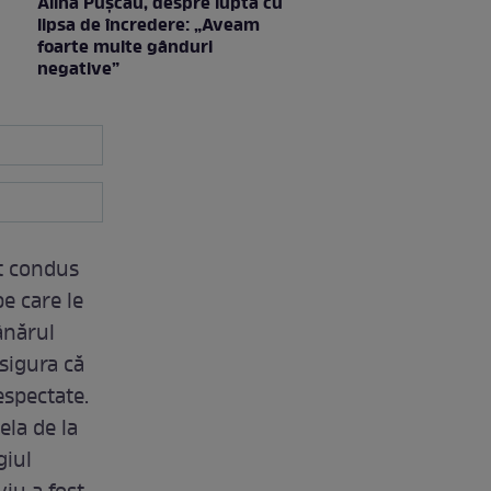
Alina Pușcău, despre lupta cu
lipsa de încredere: „Aveam
foarte multe gânduri
negative”
st condus
e care le
ânărul
asigura că
espectate.
ela de la
giul