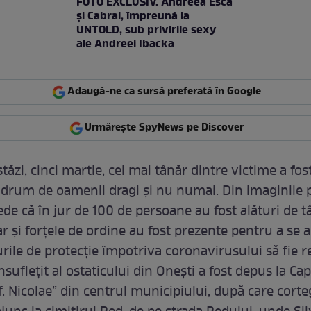
FOTO EXCLUSIV. Andreea Esca
şi Cabral, împreună la
UNTOLD, sub privirile sexy
ale Andreei Ibacka
Adaugă-ne ca sursă preferată în Google
Urmărește SpyNews pe Discover
stăzi, cinci martie, cel mai tânăr dintre victime a fo
 drum de oamenii dragi și nu numai. Din imaginile p
de că în jur de 100 de persoane au fost alături de t
r și forțele de ordine au fost prezente pentru a se 
rile de protecție împotriva coronavirusului să fie r
suflețit al ostaticului din Onești a fost depus la Cap
f. Nicolae” din centrul municipiului, după care corte