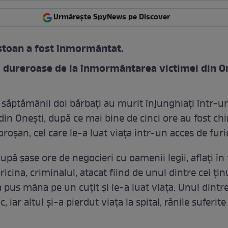
Urmărește SpyNews pe Discover
Iștoan a fost înmormântat.
 dureroase de la înmormântarea victimei din On
 săptămânii doi bărbați au murit înjunghiați într-u
in Onești, după ce mai bine de cinci ore au fost chi
oșan, cel care le-a luat viața într-un acces de furi
upă șase ore de negocieri cu oamenii legii, aflați în 
ricina, criminalul, atacat fiind de unul dintre cei țin
a pus mâna pe un cuțit și le-a luat viața. Unul dintr
, iar altul și-a pierdut viața la spital, rănile suferite