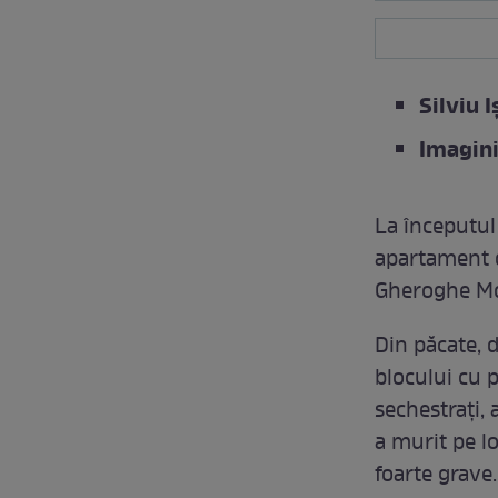
Silviu 
Imagini
La începutul
apartament d
Gheroghe Mor
Din păcate, d
blocului cu p
sechestrați, 
a murit pe loc
foarte grave.