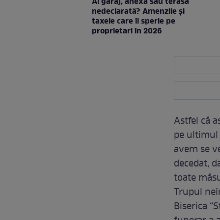
Ai garaj, anexă sau terasă
nedeclarată? Amenzile și
taxele care îi sperie pe
proprietari în 2026
Astfel că a
pe ultimul
avem se ve
decedat, da
toate măsu
Trupul neîn
Biserica “S