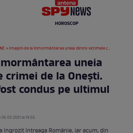
HOROSCOP
RNE
» Imagini de la înmormântarea uneia dintre victimele crimei de la Onești. Silviu Iștoan a fost condus pe ultimul drum / FOTO
înmormântarea uneia
e crimei de la Onești.
 fost condus pe ultimul
e 05.03.2021 la 19:55
a îngrozit întreaga Românie, iar acum, din