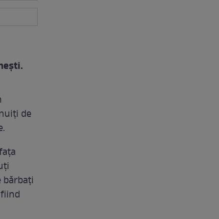
ești.
n
nuiți de
e.
fața
uți
e bărbați
 fiind