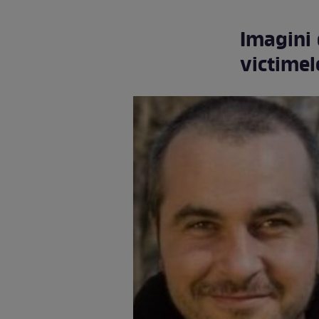
Imagini
victimel