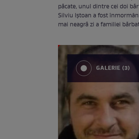
păcate, unul dintre cei doi bă
Silviu Iștoan a fost înmormân
mai neagră zi a familiei bărba
GALERIE (3)