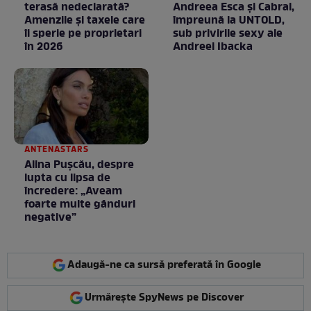
terasă nedeclarată?
Andreea Esca şi Cabral,
Amenzile și taxele care
împreună la UNTOLD,
îi sperie pe proprietari
sub privirile sexy ale
în 2026
Andreei Ibacka
ANTENASTARS
Alina Pușcău, despre
lupta cu lipsa de
încredere: „Aveam
foarte multe gânduri
negative”
Adaugă-ne ca sursă preferată în Google
Urmărește SpyNews pe Discover