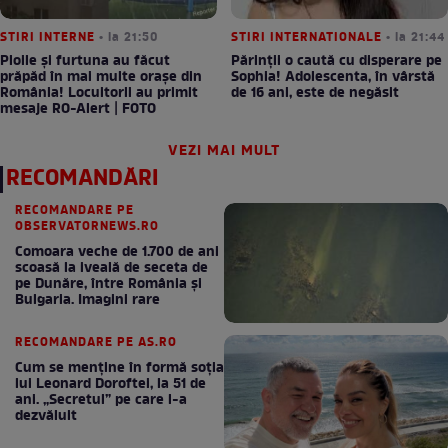
STIRI INTERNE
• la 21:50
STIRI INTERNATIONALE
• la 21:44
Ploile și furtuna au făcut
Părinții o caută cu disperare pe
prăpăd în mai multe orașe din
Sophia! Adolescenta, în vârstă
România! Locuitorii au primit
de 16 ani, este de negăsit
mesaje RO-Alert | FOTO
VEZI MAI MULT
RECOMANDĂRI
RECOMANDARE PE
OBSERVATORNEWS.RO
Comoara veche de 1.700 de ani
scoasă la iveală de seceta de
pe Dunăre, între România şi
Bulgaria. Imagini rare
RECOMANDARE PE AS.RO
Cum se menţine în formă soţia
lui Leonard Doroftei, la 51 de
ani. „Secretul” pe care l-a
dezvăluit