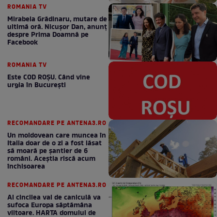
ROMANIA TV
Mirabela Grădinaru, mutare de
ultimă oră. Nicuşor Dan, anunţ
despre Prima Doamnă pe
Facebook
ROMANIA TV
Este COD ROŞU. Când vine
urgia în Bucureşti
RECOMANDARE PE ANTENA3.RO
Un moldovean care muncea în
Italia doar de o zi a fost lăsat
să moară pe şantier de 6
români. Aceștia riscă acum
închisoarea
RECOMANDARE PE ANTENA3.RO
Al cincilea val de caniculă va
sufoca Europa săptămâna
viitoare. HARTA domului de