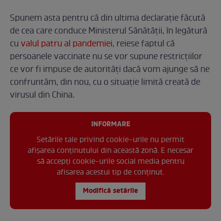
Spunem asta pentru că din ultima declarație făcută
de cea care conduce Ministerul Sănătății, în legătură
cu
valul patru al pandemiei
, reiese faptul că
persoanele vaccinate nu se vor supune restricțiilor
ce vor fi impuse de autorități dacă vom ajunge să ne
confruntăm, din nou, cu o situație limită creată de
virusul din China.
INFORMARE
Setările tale privind cookie-urile nu permit
afișarea conținutului din această zonă. E necesar
să accepți cookie-urile social media pentru
afisarea acestui tip de conținut.
Modifică setările