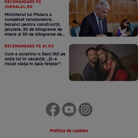
RECOMANDARE PE
JURNALUL.RO
Ministerul lui Pîslaru a
cumpărat tensiometre,
bocanci pentru construcții,
jaluzele, 30 de kilograme de
miere și 50 de kilograme de
cafea
RECOMANDARE PE A1.RO
Cum a surprins-o Dani Oțil pe
soția lui în vacanță: „Și-a
riscat viața în baia fetelor”:
Politica de cookies