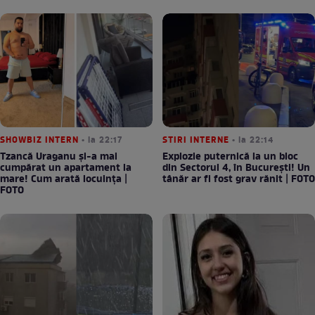
SHOWBIZ INTERN
• la 22:17
STIRI INTERNE
• la 22:14
Tzancă Uraganu și-a mai
Explozie puternică la un bloc
cumpărat un apartament la
din Sectorul 4, în București! Un
mare! Cum arată locuința |
tânăr ar fi fost grav rănit | FOTO
FOTO