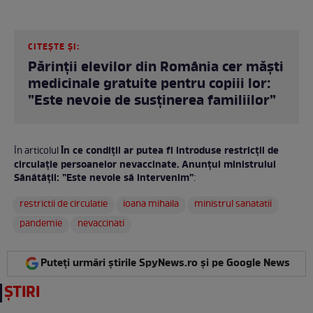
CITEȘTE ȘI:
Părinții elevilor din România cer măști
medicinale gratuite pentru copiii lor:
”Este nevoie de susținerea familiilor”
În ce condiții ar putea fi introduse restricții de
În articolul
circulație persoanelor nevaccinate. Anunțul ministrului
Sănătății: ”Este nevoie să intervenim”
:
restrictii de circulatie
ioana mihaila
ministrul sanatatii
pandemie
nevaccinati
Puteți urmări știrile SpyNews.ro și pe Google News
ȘTIRI