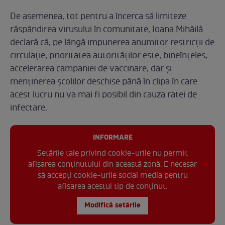
De asemenea, tot pentru a încerca să limiteze
răspândirea virusului în comunitate, Ioana Mihăilă
declară că, pe lângă impunerea anumitor restricții de
circulație, prioritatea autorităților este, bineînțeles,
accelerarea campaniei de vaccinare, dar și
menținerea școlilor deschise până în clipa în care
acest lucru nu va mai fi posibil din cauza ratei de
infectare.
INFORMARE
Setările tale privind cookie-urile nu permit
afișarea conținutului din această zonă. E necesar
să accepți cookie-urile social media pentru
afisarea acestui tip de conținut.
Modifică setările