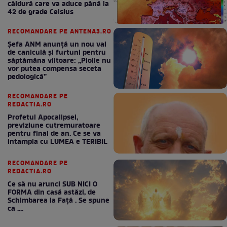
căldură care va aduce până la
42 de grade Celsius
RECOMANDARE PE ANTENA3.RO
Șefa ANM anunță un nou val
de caniculă și furtuni pentru
săptămâna viitoare: „Ploile nu
vor putea compensa seceta
pedologică”
RECOMANDARE PE
REDACTIA.RO
Profetul Apocalipsei,
previziune cutremuratoare
pentru final de an. Ce se va
intampla cu LUMEA e TERIBIL
RECOMANDARE PE
REDACTIA.RO
Ce să nu arunci SUB NICI O
FORMA din casă astăzi, de
Schimbarea la Față . Se spune
ca ....