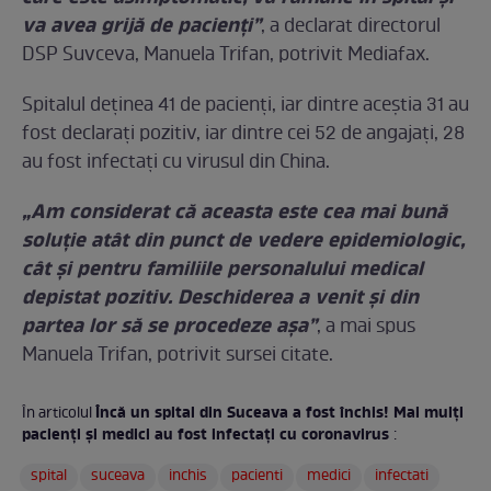
va avea grijă de pacienţi”
, a declarat directorul
DSP Suvceva, Manuela Trifan, potrivit Mediafax.
Spitalul deținea 41 de pacienți, iar dintre aceștia 31 au
fost declarați pozitiv, iar dintre cei 52 de angajați, 28
au fost infectați cu virusul din China.
„Am considerat că aceasta este cea mai bună
soluţie atât din punct de vedere epidemiologic,
cât şi pentru familiile personalului medical
depistat pozitiv. Deschiderea a venit şi din
partea lor să se procedeze aşa”
, a mai spus
Manuela Trifan, potrivit sursei citate.
Încă un spital din Suceava a fost închis! Mai mulți
În articolul
pacienți și medici au fost infectați cu coronavirus
:
spital
suceava
inchis
pacienti
medici
infectati