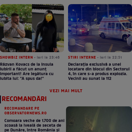
SHOWBIZ INTERN
• ieri la 23:46
STIRI INTERNE
• ieri la 22:51
Răzvan Kovacs de la Insula
Declarația exclusivă a unei
Iubirii a făcut un anunț
locatare din blocul din Sectorul
important! Are legătura cu
4, în care s-a produs explozia.
iubita lui: "A spus da!"
Vecinii au sunat la 112
VEZI MAI MULT
RECOMANDĂRI
RECOMANDARE PE
OBSERVATORNEWS.RO
Comoara veche de 1.700 de ani
scoasă la iveală de seceta de
pe Dunăre, între România şi