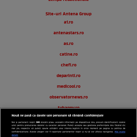
Site-uri Antena Group
a1.ro
antenastars.ro
as.ro
catine.ro
chefi.ro
deparinti.ro
medicool.ro
observatornews.ro
tvhappy.ro
Nouă ne pasă ca datele tale personale să rămână confidențiale
useit.ro
589
Noi și partenerii noștri
stocăm și/sau accesăm informații pe dispozitivul dvs., precum identificatorii cookie
unici pentru prelucrarea datelor cu caracter personal. Puteți accepta sau gestiona preferințele dvs. făcând clic
zutv.ro
mai jos, respectiv vă puteți opune utilizării unui interes legitim în orice moment pe pagina cu politica de
Mai multe
confidențialitate. Aceste alegeri vor fi raportate partenerilor noștri și nu vă vor afecta navigarea.
detalii