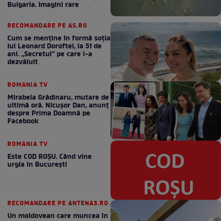
Bulgaria. Imagini rare
RECOMANDARE PE AS.RO
Cum se menţine în formă soţia
lui Leonard Doroftei, la 51 de
ani. „Secretul” pe care l-a
dezvăluit
ROMANIA TV
Mirabela Grădinaru, mutare de
ultimă oră. Nicuşor Dan, anunţ
despre Prima Doamnă pe
Facebook
ROMANIA TV
Este COD ROŞU. Când vine
urgia în Bucureşti
RECOMANDARE PE ANTENA3.RO
Un moldovean care muncea în