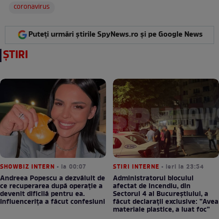
coronavirus
Puteți urmări știrile SpyNews.ro și pe Google News
ȘTIRI
SHOWBIZ INTERN
• la 00:07
STIRI INTERNE
• ieri la 23:54
Andreea Popescu a dezvăluit de
Administratorul blocului
ce recuperarea după operație a
afectat de incendiu, din
devenit dificilă pentru ea.
Sectorul 4 al Bucureștiului, a
Influencerița a făcut confesiuni
făcut declarații exclusive: ”Avea
materiale plastice, a luat foc”