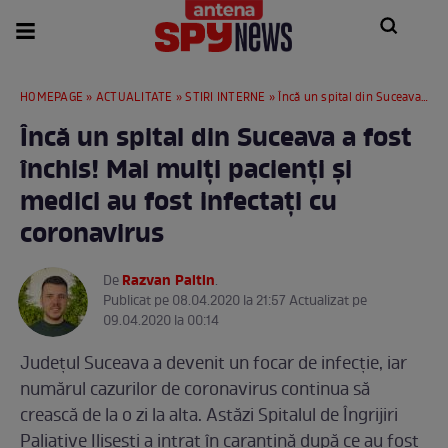
HOMEPAGE
»
ACTUALITATE
»
STIRI INTERNE
» Încă un spital din Suceava a fost închis! Mai mulți pacienți și medici au fost infectați cu coronavirus
Încă un spital din Suceava a fost
închis! Mai mulți pacienți și
medici au fost infectați cu
coronavirus
Razvan Paltin
De
.
Publicat pe 08.04.2020 la 21:57 Actualizat pe
09.04.2020 la 00:14
Județul Suceava a devenit un focar de infecție, iar
numărul cazurilor de coronavirus continua să
crească de la o zi la alta. Astăzi Spitalul de Îngrijiri
Paliative Ilișești a intrat în carantină după ce au fost