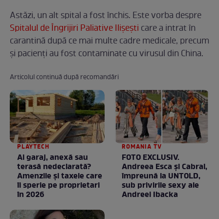
Astăzi, un alt spital a fost închis. Este vorba despre
Spitalul de Îngrijiri Paliative Ilișești
care a intrat în
carantină după ce mai multe cadre medicale, precum
și pacienți au fost contaminate cu virusul din China.
Articolul continuă după recomandări
PLAYTECH
ROMANIA TV
Ai garaj, anexă sau
FOTO EXCLUSIV.
terasă nedeclarată?
Andreea Esca şi Cabral,
Amenzile și taxele care
împreună la UNTOLD,
îi sperie pe proprietari
sub privirile sexy ale
în 2026
Andreei Ibacka