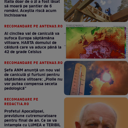
Italia doar de o zi a fost lăsat
să moară pe şantier de 6
români. Aceștia riscă acum
închisoarea
RECOMANDARE PE ANTENA3.RO
Al cincilea val de caniculă va
sufoca Europa săptămâna
viitoare. HARTA domului de
căldură care va aduce până la
42 de grade Celsius
RECOMANDARE PE ANTENA3.RO
Șefa ANM anunță un nou val
de caniculă și furtuni pentru
săptămâna viitoare: „Ploile nu
vor putea compensa seceta
pedologică”
RECOMANDARE PE
REDACTIA.RO
Profetul Apocalipsei,
previziune cutremuratoare
pentru final de an. Ce se va
intampla cu LUMEA e TERIBIL