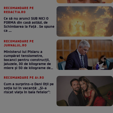
RECOMANDARE PE
REDACTIA.RO
Ce să nu arunci SUB NICI O
FORMA din casă astăzi, de
Schimbarea la Față . Se spune
ca ....
RECOMANDARE PE
JURNALUL.RO
Ministerul lui Pîslaru a
cumpărat tensiometre,
bocanci pentru construcții,
jaluzele, 30 de kilograme de
miere și 50 de kilograme de
cafea
RECOMANDARE PE A1.RO
Cum a surprins-o Dani Oțil pe
soția lui în vacanță: „Și-a
riscat viața în baia fetelor”: