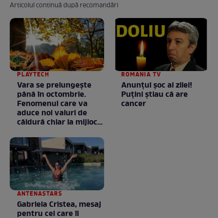
Articolul continuă după recomandări
PLAYTECH
ROMANIA TV
Vara se prelungeşte
Anunţul şoc al zilei!
până în octombrie.
Puţini ştiau că are
Fenomenul care va
cancer
aduce noi valuri de
căldură chiar la mijlocul
toamnei
ANTENASTARS
Gabriela Cristea, mesaj
pentru cei care îi