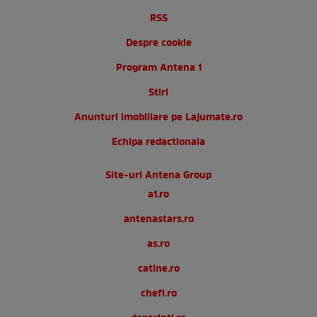
RSS
Despre cookie
Program Antena 1
Stiri
Anunturi imobiliare pe Lajumate.ro
Echipa redactionala
Site-uri Antena Group
a1.ro
antenastars.ro
as.ro
catine.ro
chefi.ro