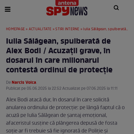
HOMEPAGE
»
ACTUALITATE
»
STIRI INTERNE
» Iulia Sălăgean, spulberată de Alex Bodi / Acuzații grave, în dosarul în care milionarul contestă ordinul de protecție
Iulia Sălăgean, spulberată de
Alex Bodi / Acuzații grave, în
dosarul în care milionarul
contestă ordinul de protecție
Narcis Voica
De
.
Publicat pe 05.06.2025 la 22:52 Actualizat pe 07.06.2025 la 11:11
Alex Bodi atacă dur, în dosarul în care solicită
anularea ordinului de protecție: pe lângă faptul că o
acuză pe Iulia Sălăgean de șantaj emoțional,
afaceristul susține că plângerea depusă de fosta
soție ar fi trebuie să fie ignorată de Poliție și