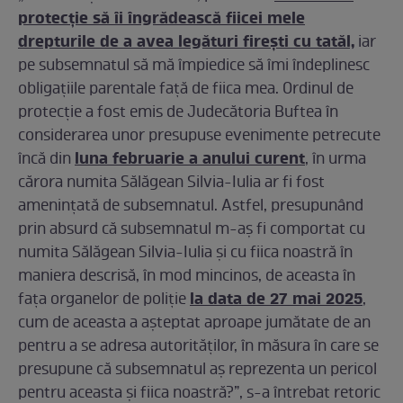
protecție să îi îngrădească fiicei mele
drepturile de a avea legături firești cu tatăl,
iar
pe subsemnatul să mă împiedice să îmi îndeplinesc
obligațiile parentale față de fiica mea. Ordinul de
protecție a fost emis de Judecătoria Buftea în
considerarea unor presupuse evenimente petrecute
luna februarie a anului curent
încă din
, în urma
cărora numita Sălăgean Silvia-Iulia ar fi fost
amenințată de subsemnatul. Astfel, presupunând
prin absurd că subsemnatul m-aș fi comportat cu
numita Sălăgean Silvia-Iulia și cu fiica noastră în
maniera descrisă, în mod mincinos, de aceasta în
la data de 27 mai 2025
fața organelor de poliție
,
cum de aceasta a așteptat aproape jumătate de an
pentru a se adresa autorităților, în măsura în care se
presupune că subsemnatul aș reprezenta un pericol
pentru aceasta și fiica noastră?”, s-a întrebat retoric