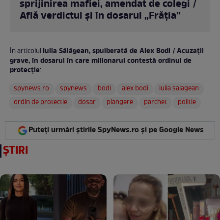
sprijinirea mafiei, amendat de colegi /
Află verdictul și în dosarul „Frăția”
Iulia Sălăgean, spulberată de Alex Bodi / Acuzații
În articolul
grave, în dosarul în care milionarul contestă ordinul de
protecție
:
spynews.ro
spynews
bodi
alex bodi
iulia salagean
ordin de protectie
dosar
plangere
parchet
politie
Puteți urmări știrile SpyNews.ro și pe Google News
ȘTIRI