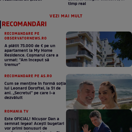
timp real
VEZI MAI MULT
RECOMANDĂRI
RECOMANDARE PE
OBSERVATORNEWS.RO
A plătit 75.000 de € pe un
apartament la My Home
Residence. Coşmarul care a
urmat: "Am început să
tremur"
RECOMANDARE PE AS.RO
Cum se menţine în formă soţia
lui Leonard Doroftei, la 51 de
ani. „Secretul” pe care l-a
dezvăluit
ROMANIA TV
Este OFICIAL! Nicușor Dan a
semnat legea! Acești bugetari
vor primi bonusuri de