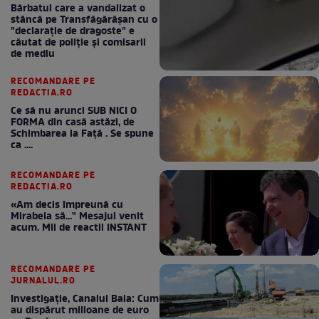
Bărbatul care a vandalizat o
stâncă pe Transfăgărășan cu o
"declaraţie de dragoste" e
căutat de poliție și comisarii
de mediu
RECOMANDARE PE
REDACTIA.RO
Ce să nu arunci SUB NICI O
FORMA din casă astăzi, de
Schimbarea la Față . Se spune
ca ....
RECOMANDARE PE
REDACTIA.RO
«Am decis împreună cu
Mirabela să..." Mesajul venit
acum. Mii de reactii INSTANT
RECOMANDARE PE
JURNALUL.RO
Investigație, Canalul Bala: Cum
au dispărut milioane de euro