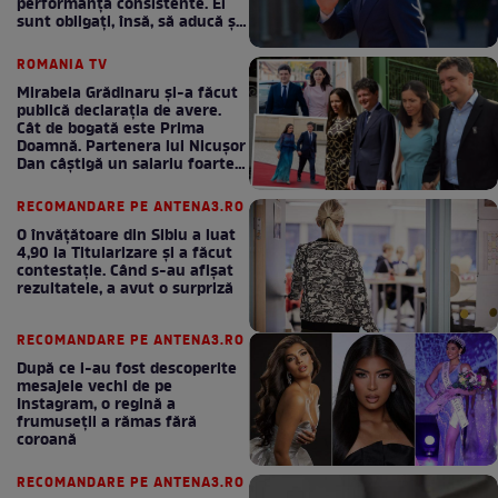
performanță consistente. Ei
sunt obligați, însă, să aducă și
bani la bugetul de stat
ROMANIA TV
Mirabela Grădinaru și-a făcut
publică declarația de avere.
Cât de bogată este Prima
Doamnă. Partenera lui Nicușor
Dan câștigă un salariu foarte
bun în fiecare lună!
RECOMANDARE PE ANTENA3.RO
O învățătoare din Sibiu a luat
4,90 la Titularizare și a făcut
contestație. Când s-au afișat
rezultatele, a avut o surpriză
RECOMANDARE PE ANTENA3.RO
După ce i-au fost descoperite
mesajele vechi de pe
Instagram, o regină a
frumuseții a rămas fără
coroană
RECOMANDARE PE ANTENA3.RO