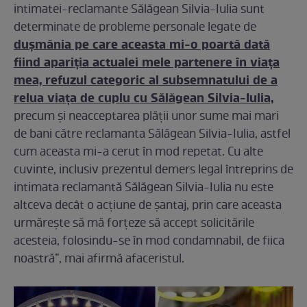
intimatei-reclamante Sălăgean Silvia-Iulia sunt
determinate de probleme personale legate de
dușmănia pe care aceasta mi-o poartă dată
fiind apariția actualei mele partenere în viața
mea, refuzul categoric al subsemnatului de a
relua viața de cuplu cu Sălăgean Silvia-Iulia,
precum și neacceptarea plății unor sume mai mari
de bani către reclamanta Sălăgean Silvia-Iulia, astfel
cum aceasta mi-a cerut în mod repetat. Cu alte
cuvinte, inclusiv prezentul demers legal întreprins de
intimata reclamantă Sălăgean Silvia-Iulia nu este
altceva decât o acțiune de șantaj, prin care aceasta
urmărește să mă forțeze să accept solicitările
acesteia, folosindu-se în mod condamnabil, de fiica
noastră”, mai afirmă afaceristul.