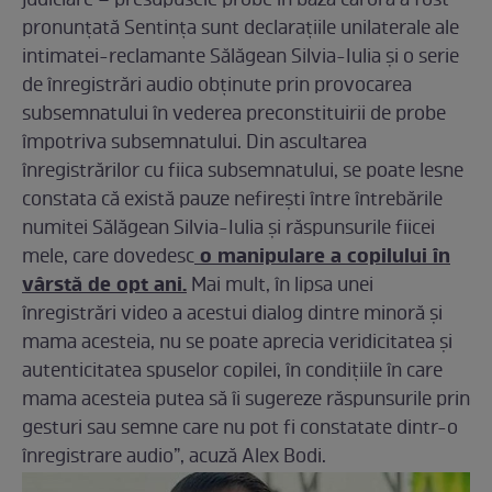
judiciare – presupusele probe în baza cărora a fost
pronunțată Sentința sunt declarațiile unilaterale ale
intimatei-reclamante Sălăgean Silvia-Iulia și o serie
de înregistrări audio obținute prin provocarea
subsemnatului în vederea preconstituirii de probe
împotriva subsemnatului. Din ascultarea
înregistrărilor cu fiica subsemnatului, se poate lesne
constata că există pauze nefirești între întrebările
numitei Sălăgean Silvia-Iulia și răspunsurile fiicei
o manipulare a copilului în
mele, care dovedesc
vârstă de opt ani.
Mai mult, în lipsa unei
înregistrări video a acestui dialog dintre minoră și
mama acesteia, nu se poate aprecia veridicitatea și
autenticitatea spuselor copilei, în condițiile în care
mama acesteia putea să îi sugereze răspunsurile prin
gesturi sau semne care nu pot fi constatate dintr-o
înregistrare audio”, acuză Alex Bodi.