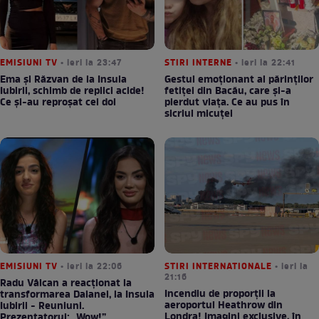
EMISIUNI TV
• ieri la 23:47
STIRI INTERNE
• ieri la 22:41
Ema și Răzvan de la Insula
Gestul emoționant al părinților
Iubirii, schimb de replici acide!
fetiței din Bacău, care și-a
Ce și-au reproșat cei doi
pierdut viața. Ce au pus în
sicriul micuței
EMISIUNI TV
• ieri la 22:06
STIRI INTERNATIONALE
• ieri la
21:16
Radu Vâlcan a reacționat la
Incendiu de proporții la
transformarea Daianei, la Insula
aeroportul Heathrow din
Iubirii - Reuniuni.
Londra! Imagini exclusive, în
Prezentatorul: „Wow!”