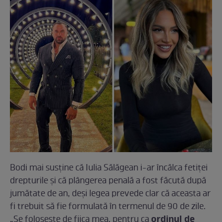
Bodi mai susține că Iulia Sălăgean i-ar încălca fetiței
drepturile și că plângerea penală a fost făcută după
jumătate de an, deși legea prevede clar că aceasta ar
fi trebuit să fie formulată în termenul de 90 de zile.
ordinul de
„Se folosește de fiica mea, pentru ca