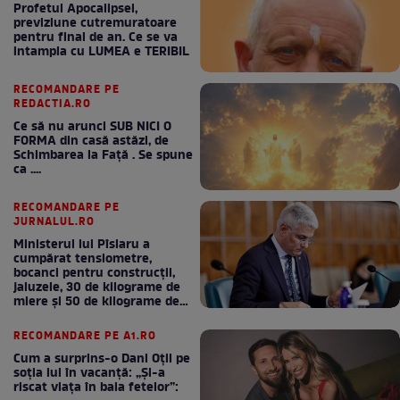
Profetul Apocalipsei,
previziune cutremuratoare
pentru final de an. Ce se va
intampla cu LUMEA e TERIBIL
RECOMANDARE PE
REDACTIA.RO
Ce să nu arunci SUB NICI O
FORMA din casă astăzi, de
Schimbarea la Față . Se spune
ca ....
RECOMANDARE PE
JURNALUL.RO
Ministerul lui Pîslaru a
cumpărat tensiometre,
bocanci pentru construcții,
jaluzele, 30 de kilograme de
miere și 50 de kilograme de
cafea
RECOMANDARE PE A1.RO
Cum a surprins-o Dani Oțil pe
soția lui în vacanță: „Și-a
riscat viața în baia fetelor”: