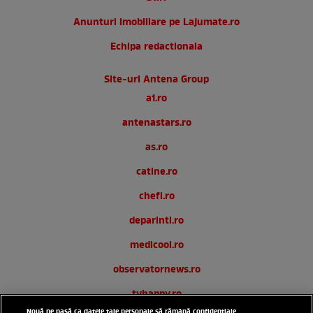
Anunturi imobiliare pe Lajumate.ro
Echipa redactionala
Site-uri Antena Group
a1.ro
antenastars.ro
as.ro
catine.ro
chefi.ro
deparinti.ro
medicool.ro
observatornews.ro
tvhappy.ro
Nouă ne pasă ca datele tale personale să rămână confidențiale