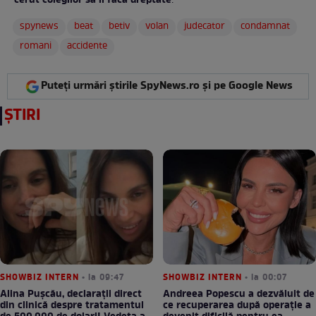
cerut colegilor să îi facă dreptate
:
spynews
beat
betiv
volan
judecator
condamnat
romani
accidente
Puteți urmări știrile SpyNews.ro și pe Google News
ȘTIRI
SHOWBIZ INTERN
• la 09:47
SHOWBIZ INTERN
• la 00:07
Alina Pușcău, declarații direct
Andreea Popescu a dezvăluit de
din clinică despre tratamentul
ce recuperarea după operație a