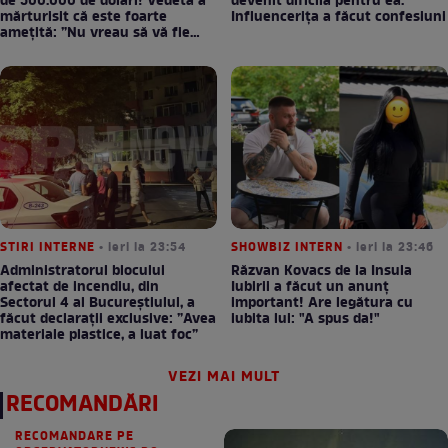
de 500.000 de dolari! Vedeta a
devenit dificilă pentru ea.
mărturisit că este foarte
Influencerița a făcut confesiuni
amețită: ”Nu vreau să vă fie
milă”
STIRI INTERNE
• ieri la 23:54
SHOWBIZ INTERN
• ieri la 23:46
Administratorul blocului
Răzvan Kovacs de la Insula
afectat de incendiu, din
Iubirii a făcut un anunț
Sectorul 4 al Bucureștiului, a
important! Are legătura cu
făcut declarații exclusive: ”Avea
iubita lui: "A spus da!"
materiale plastice, a luat foc”
VEZI MAI MULT
RECOMANDĂRI
RECOMANDARE PE