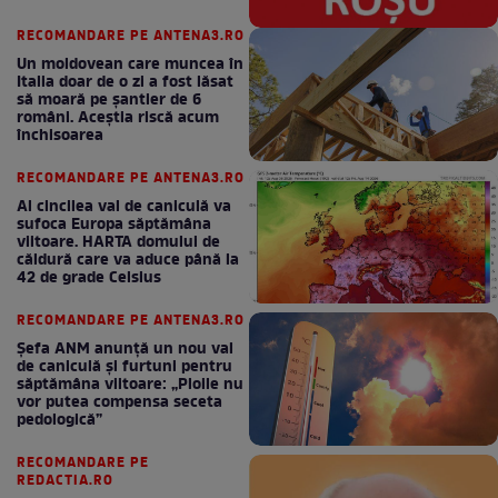
RECOMANDARE PE ANTENA3.RO
Un moldovean care muncea în
Italia doar de o zi a fost lăsat
să moară pe şantier de 6
români. Aceștia riscă acum
închisoarea
RECOMANDARE PE ANTENA3.RO
Al cincilea val de caniculă va
sufoca Europa săptămâna
viitoare. HARTA domului de
căldură care va aduce până la
42 de grade Celsius
RECOMANDARE PE ANTENA3.RO
Șefa ANM anunță un nou val
de caniculă și furtuni pentru
săptămâna viitoare: „Ploile nu
vor putea compensa seceta
pedologică”
RECOMANDARE PE
REDACTIA.RO