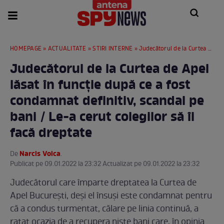
HOMEPAGE
»
ACTUALITATE
»
STIRI INTERNE
» Judecătorul de la Curtea de Apel lăsat în funcție după ce a fost condamnat definitiv, scandal pe bani / Le-a cerut colegilor să îi facă dreptate
Judecătorul de la Curtea de Apel
lăsat în funcție după ce a fost
condamnat definitiv, scandal pe
bani / Le-a cerut colegilor să îi
facă dreptate
Narcis Voica
De
.
Publicat pe 09.01.2022 la 23:32 Actualizat pe 09.01.2022 la 23:32
Judecătorul care împarte dreptatea la Curtea de
Apel București, deși el însuși este condamnat pentru
că a condus turmentat, călare pe linia continuă, a
ratat ocazia de a recupera niște bani care, în opinia