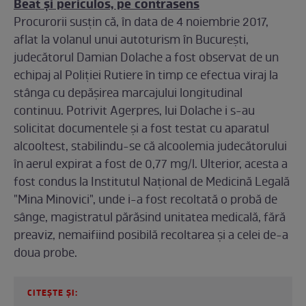
Beat și periculos, pe contrasens
Procurorii susţin că, în data de 4 noiembrie 2017,
aflat la volanul unui autoturism în Bucureşti,
judecătorul Damian Dolache a fost observat de un
echipaj al Poliţiei Rutiere în timp ce efectua viraj la
stânga cu depăşirea marcajului longitudinal
continuu. Potrivit Agerpres, lui Dolache i s-au
solicitat documentele şi a fost testat cu aparatul
alcooltest, stabilindu-se că alcoolemia judecătorului
în aerul expirat a fost de 0,77 mg/l. Ulterior, acesta a
fost condus la Institutul Naţional de Medicină Legală
"Mina Minovici", unde i-a fost recoltată o probă de
sânge, magistratul părăsind unitatea medicală, fără
preaviz, nemaifiind posibilă recoltarea şi a celei de-a
doua probe.
CITEȘTE ȘI: