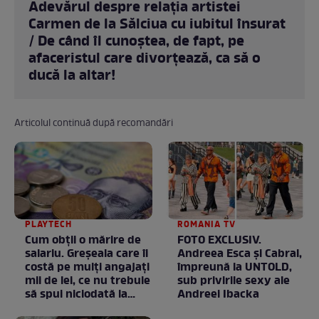
Adevărul despre relația artistei
Carmen de la Sălciua cu iubitul însurat
/ De când îl cunoștea, de fapt, pe
afaceristul care divorțează, ca să o
ducă la altar!
Articolul continuă după recomandări
PLAYTECH
ROMANIA TV
Cum obții o mărire de
FOTO EXCLUSIV.
salariu. Greșeala care îi
Andreea Esca şi Cabral,
costă pe mulți angajați
împreună la UNTOLD,
mii de lei, ce nu trebuie
sub privirile sexy ale
să spui niciodată la
Andreei Ibacka
negociere