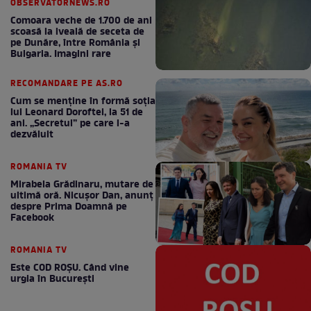
OBSERVATORNEWS.RO
Comoara veche de 1.700 de ani
scoasă la iveală de seceta de
pe Dunăre, între România şi
Bulgaria. Imagini rare
RECOMANDARE PE AS.RO
Cum se menţine în formă soţia
lui Leonard Doroftei, la 51 de
ani. „Secretul” pe care l-a
dezvăluit
ROMANIA TV
Mirabela Grădinaru, mutare de
ultimă oră. Nicuşor Dan, anunţ
despre Prima Doamnă pe
Facebook
ROMANIA TV
Este COD ROŞU. Când vine
urgia în Bucureşti