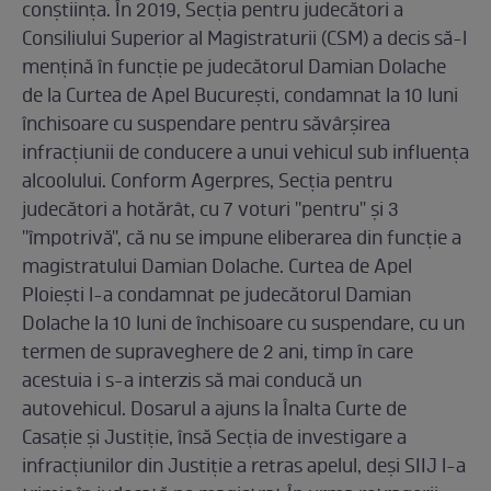
conștiința. În 2019, Secţia pentru judecători a
Consiliului Superior al Magistraturii (CSM) a decis să-l
menţină în funcţie pe judecătorul Damian Dolache
de la Curtea de Apel Bucureşti, condamnat la 10 luni
închisoare cu suspendare pentru săvârşirea
infracţiunii de conducere a unui vehicul sub influenţa
alcoolului. Conform Agerpres, Secţia pentru
judecători a hotărât, cu 7 voturi ''pentru'' şi 3
''împotrivă'', că nu se impune eliberarea din funcţie a
magistratului Damian Dolache. Curtea de Apel
Ploieşti l-a condamnat pe judecătorul Damian
Dolache la 10 luni de închisoare cu suspendare, cu un
termen de supraveghere de 2 ani, timp în care
acestuia i s-a interzis să mai conducă un
autovehicul. Dosarul a ajuns la Înalta Curte de
Casaţie şi Justiţie, însă Secţia de investigare a
infracţiunilor din Justiţie a retras apelul, deşi SIIJ l-a