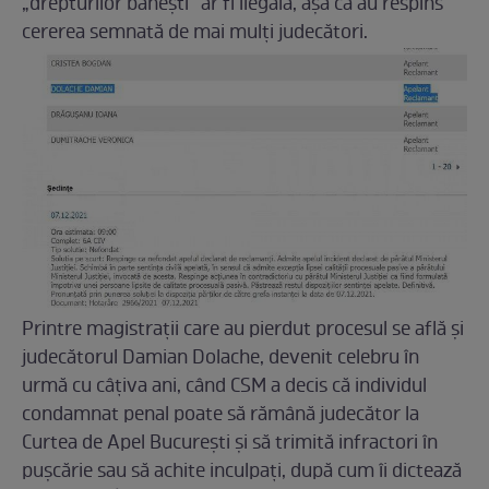
„drepturilor bănești” ar fi ilegală, așa că au respins
cererea semnată de mai mulți judecători.
Printre magistrații care au pierdut procesul se află și
judecătorul Damian Dolache, devenit celebru în
urmă cu câțiva ani, când CSM a decis că individul
condamnat penal poate să rămână judecător la
Curtea de Apel București și să trimită infractori în
pușcărie sau să achite inculpați, după cum îi dictează