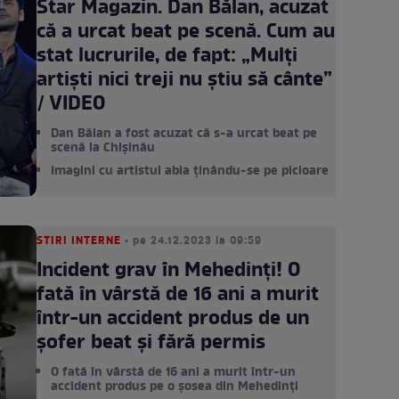
Star Magazin. Dan Bălan, acuzat
că a urcat beat pe scenă. Cum au
stat lucrurile, de fapt: „Mulți
artiști nici treji nu știu să cânte”
/ VIDEO
Dan Bălan a fost acuzat că s-a urcat beat pe
scenă la Chișinău
Imagini cu artistul abia ținându-se pe picioare
STIRI INTERNE
• pe 24.12.2023 la 09:59
Incident grav în Mehedinți! O
fată în vârstă de 16 ani a murit
într-un accident produs de un
șofer beat și fără permis
O fată în vârstă de 16 ani a murit într-un
accident produs pe o șosea din Mehedinți