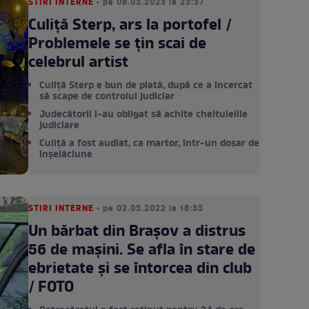
STIRI INTERNE
• pe 08.03.2023 la 23:37
Culiță Sterp, ars la portofel /
Problemele se țin scai de
celebrul artist
Culiță Sterp e bun de plată, după ce a încercat
să scape de controlul judiciar
Judecătorii l-au obligat să achite cheltuielile
judiciare
Culiță a fost audiat, ca martor, într-un dosar de
înșelăciune
STIRI INTERNE
• pe 02.05.2022 la 16:35
Un bărbat din Brașov a distrus
56 de mașini. Se afla în stare de
ebrietate și se întorcea din club
/ FOTO