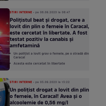
STIRI INTERNE
• pe 06.09.2023 la 08:47
Poliţistul beat și drogat, care a
lovit din plin o femeie în Caracal,
este cercetat în libertate. A fost
testat pozitiv la canabis şi
amfetamină
Un polițist a lovit grav o femeie, pe o stradă din
Caracal
Acesta este cercetat în libertate
STIRI INTERNE
• pe 05.09.2023 la 15:22
Un polițist drogat a lovit din plin
o femeie, în Caracal! Avea și o
alcoolemie de 0,56 mg/l