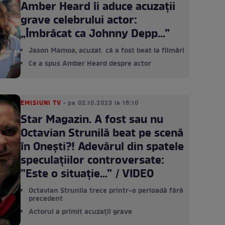
Amber Heard îi aduce acuzații
grave celebrului actor:
„Îmbrăcat ca Johnny Depp...”
Jason Mamoa, acuzat că a fost beat la filmări
Ce a spus Amber Heard despre actor
EMISIUNI TV
• pe 02.10.2023 la 16:10
Star Magazin. A fost sau nu
Octavian Strunilă beat pe scenă
în Onești?! Adevărul din spatele
speculațiilor controversate:
”Este o situație...” / VIDEO
Octavian Strunila trece printr-o perioadă fără
precedent
Actorul a primit acuzații grave