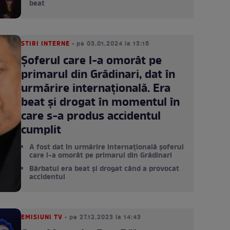
beat
STIRI INTERNE
• pe 03.01.2024 la 13:16
Șoferul care l-a omorât pe
primarul din Grădinari, dat în
urmărire internațională. Era
beat și drogat în momentul în
care s-a produs accidentul
cumplit
A fost dat în urmărire internațională șoferul
care l-a omorât pe primarul din Grădinari
Bărbatul era beat și drogat când a provocat
accidentul
EMISIUNI TV
• pe 27.12.2023 la 14:43