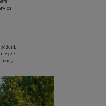
oată
rvicii
pădurii,
a despre
cieni și