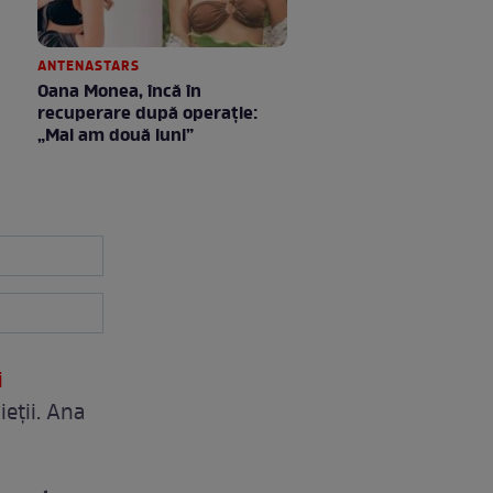
ANTENASTARS
Oana Monea, încă în
recuperare după operație:
„Mai am două luni”
i
ieții. Ana