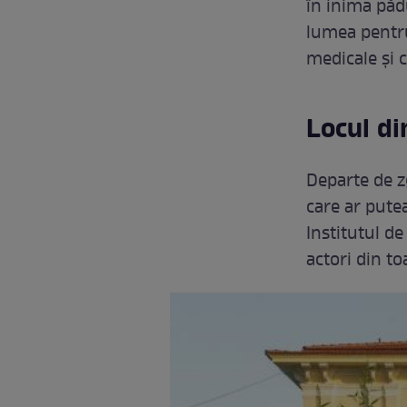
în inima pădu
lumea pentru 
medicale și 
Locul di
Departe de z
care ar putea
Institutul de
actori din to