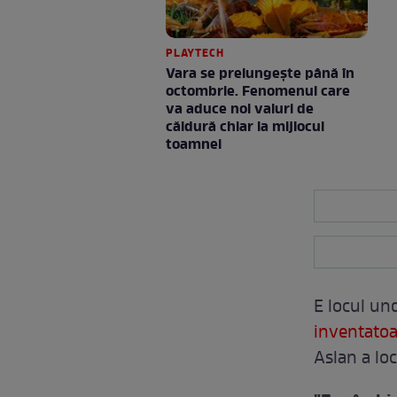
PLAYTECH
Vara se prelungeşte până în
octombrie. Fenomenul care
va aduce noi valuri de
căldură chiar la mijlocul
toamnei
E locul un
inventatoar
Aslan a lo