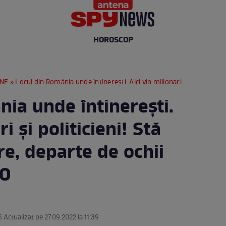
HOROSCOP
RNE
» Locul din România unde întinerești. Aici vin milionari și politicieni! Stă ascuns în pădure, departe de ochii curioșilor / FOTO
ia unde întinerești.
i și politicieni! Stă
e, departe de ochii
TO
6 Actualizat pe 27.09.2022 la 11:39