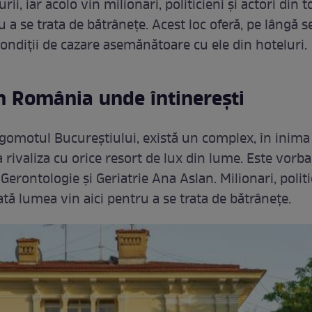
rii, iar acolo vin milionari, politicieni și actori din t
a se trata de bătrânețe. Acest loc oferă, pe lângă se
condiții de cazare asemănătoare cu ele din hoteluri.
n România unde întinerești
gomotul Bucureștiului, există un complex, în inima 
 rivaliza cu orice resort de lux din lume. Este vorb
 Gerontologie și Geriatrie Ana Aslan. Milionari, politi
ată lumea vin aici pentru a se trata de bătrânețe.