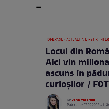
HOMEPAGE
»
ACTUALITATE
»
STIRI INTE
Locul din Român
Aici vin milionar
ascuns în pădur
curioșilor / FO
Oana Vacarusi
De
.
Publicat pe 27.09.2022 la 11:3