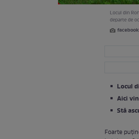
Locul din Româ
departe de och
facebook
Locul d
Aici vin
Stă asc
Foarte puține