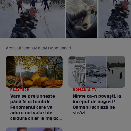
Articolul continuă după recomandări
PLAYTECH
ROMANIA TV
Vara se prelungeşte
Ninge ca-n povești, la
până în octombrie.
început de august!
Fenomenul care va
Oamenii schiază pe
aduce noi valuri de
străzi
căldură chiar la mijlocul
toamnei