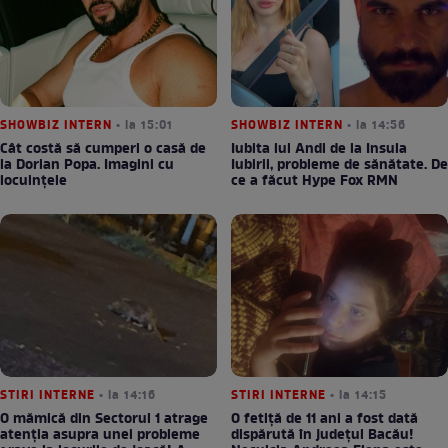
SHOWBIZ INTERN
• la 15:01
SHOWBIZ INTERN
• la 14:56
Cât costă să cumperi o casă de
Iubita lui Andi de la Insula
la Dorian Popa. Imagini cu
Iubirii, probleme de sănătate. De
locuințele
ce a făcut Hype Fox RMN
STIRI INTERNE
• la 14:16
STIRI INTERNE
• la 14:15
O mămică din Sectorul 1 atrage
O fetiță de 11 ani a fost dată
atenția asupra unei probleme
dispărută în județul Bacău!