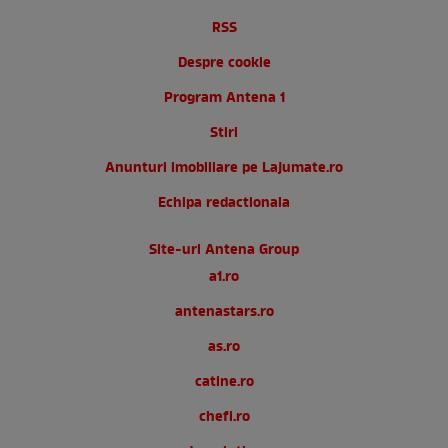
RSS
Despre cookie
Program Antena 1
Stiri
Anunturi imobiliare pe Lajumate.ro
Echipa redactionala
Site-uri Antena Group
a1.ro
antenastars.ro
as.ro
catine.ro
chefi.ro