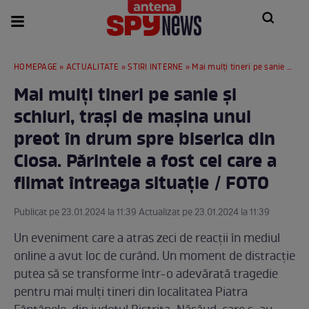
HOMEPAGE
»
ACTUALITATE
»
STIRI INTERNE
» Mai mulți tineri pe sanie şi schiuri, traşi de mașina unui preot în drum spre biserica din Ciosa. Părintele a fost cel care a filmat întreaga situație / FOTO
Mai mulți tineri pe sanie şi
schiuri, traşi de mașina unui
preot în drum spre biserica din
Ciosa. Părintele a fost cel care a
filmat întreaga situație / FOTO
Publicat pe 23.01.2024 la 11:39 Actualizat pe 23.01.2024 la 11:39
Un eveniment care a atras zeci de reacții în mediul
online a avut loc de curând. Un moment de distracție
putea să se transforme într-o adevărată tragedie
pentru mai mulți tineri din localitatea Piatra