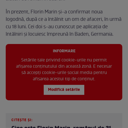
În prezent, Florin Marin și-a confirmat noua
logodnă, după ce a întâlnit un om de afaceri, în urmă
cu 18 luni. Cei doi s-au cunoscut pe aplicația de
întâlniri și locuiesc împreună în Baden, Germania.
INFORMARE
Setările tale privind cookie-urile nu permit
afișarea conținutului din această zonă. E necesar
să accepți cookie-urile social media pentru
afisarea acestui tip de conținut.
Modifică setările
CITEȘTE ȘI: