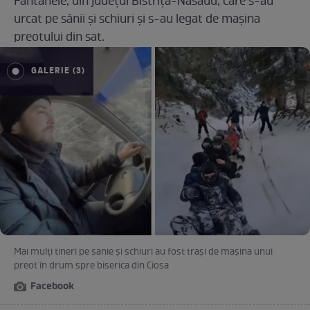
Fântânele, din judeţul Bistriţa-Năsăud, care s-au
urcat pe sănii şi schiuri şi s-au legat de maşina
preotului din sat.
GALERIE (3)
Mai mulți tineri pe sanie şi schiuri au fost traşi de mașina unui
preot în drum spre biserica din Ciosa
Facebook