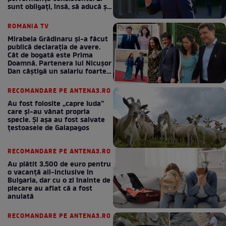
sunt obligați, însă, să aducă și
bani la bugetul de stat
ROMANIA TV
Mirabela Grădinaru și-a făcut
publică declarația de avere.
Cât de bogată este Prima
Doamnă. Partenera lui Nicușor
Dan câștigă un salariu foarte
bun în fiecare lună!
RECOMANDARE PE ANTENA3.RO
Au fost folosite „capre Iuda”
care și-au vânat propria
specie. Și așa au fost salvate
țestoasele de Galapagos
RECOMANDARE PE ANTENA3.RO
Au plătit 3.500 de euro pentru
o vacanță all-inclusive în
Bulgaria, dar cu o zi înainte de
plecare au aflat că a fost
anulată
RECOMANDARE PE ANTENA3.RO