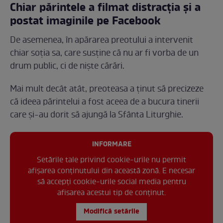
Chiar părintele a filmat distracţia şi a
postat imaginile pe Facebook
De asemenea, în apărarea preotului a intervenit
chiar soția sa, care susține că nu ar fi vorba de un
drum public, ci de nişte cărări.
Mai mult decât atât, preoteasa a ținut să precizeze
că ideea părintelui a fost aceea de a bucura tinerii
care şi-au dorit să ajungă la Sfânta Liturghie.
INFORMARE
Setările tale privind cookie-urile nu permit
afișarea conținutului din această zonă. E necesar
să accepți cookie-urile social media pentru
afisarea acestui tip de conținut.
Modifică setările