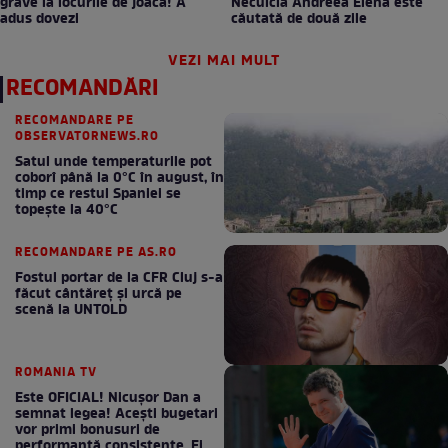
grave la locurile de joacă! A
Neculcia Andreea Elena este
adus dovezi
căutată de două zile
VEZI MAI MULT
RECOMANDĂRI
RECOMANDARE PE
OBSERVATORNEWS.RO
Satul unde temperaturile pot
coborî până la 0°C în august, în
timp ce restul Spaniei se
topește la 40°C
RECOMANDARE PE AS.RO
Fostul portar de la CFR Cluj s-a
făcut cântăreţ şi urcă pe
scenă la UNTOLD
ROMANIA TV
Este OFICIAL! Nicușor Dan a
semnat legea! Acești bugetari
vor primi bonusuri de
performanță consistente. Ei