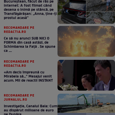
Bucureștean, făcut de râs pe
internet: A fost filmat când
desena o inimă pe stâncă, pe
Transfăgărășan: „Anna, ține-ți
prostul acasă”
RECOMANDARE PE
REDACTIA.RO
Ce să nu arunci SUB NICI O
FORMA din casă astăzi, de
Schimbarea la Față . Se spune
ca ....
RECOMANDARE PE
REDACTIA.RO
«Am decis împreună cu
Mirabela să..." Mesajul venit
acum. Mii de reactii INSTANT
RECOMANDARE PE
JURNALUL.RO
Investigație, Canalul Bala: Cum
au dispărut milioane de euro
pe Dunăre