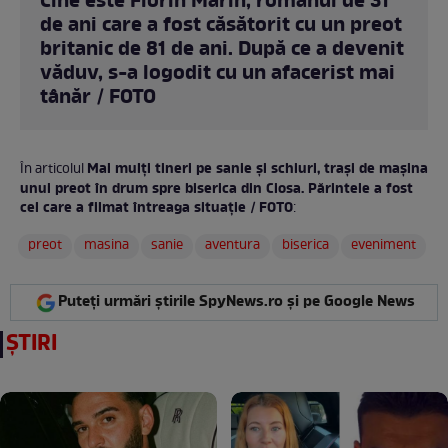
Cine este Florin Marin, românul de 31
de ani care a fost căsătorit cu un preot
britanic de 81 de ani. După ce a devenit
văduv, s-a logodit cu un afacerist mai
tânăr / FOTO
Mai mulți tineri pe sanie şi schiuri, traşi de mașina
În articolul
unui preot în drum spre biserica din Ciosa. Părintele a fost
cel care a filmat întreaga situație / FOTO
:
preot
masina
sanie
aventura
biserica
eveniment
Puteți urmări știrile SpyNews.ro și pe Google News
ȘTIRI