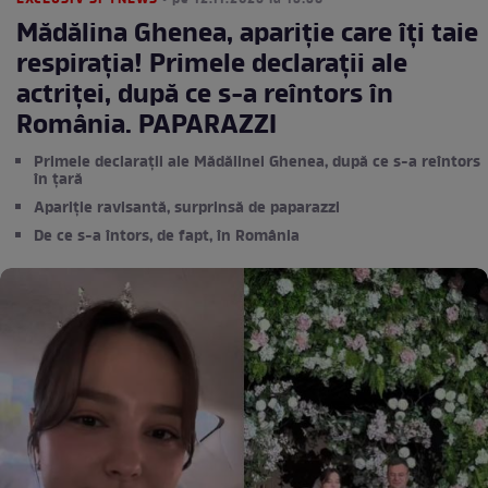
EXCLUSIV SPYNEWS
• pe 12.11.2025 la 13:38
Mădălina Ghenea, apariție care îți taie
respirația! Primele declarații ale
actriței, după ce s-a reîntors în
România. PAPARAZZI
Primele declarații ale Mădălinei Ghenea, după ce s-a reîntors
în țară
Apariție ravisantă, surprinsă de paparazzi
De ce s-a întors, de fapt, în România