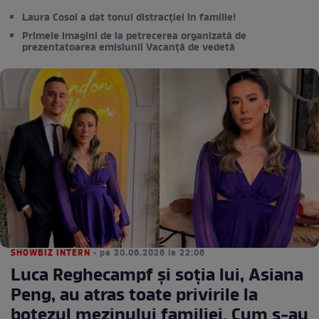
Laura Cosoi a dat tonul distracției în familie!
Primele imagini de la petrecerea organizată de
prezentatoarea emisiunii Vacanță de vedetă
SHOWBIZ INTERN
• pe 20.06.2026 la 22:06
Luca Reghecampf și soția lui, Asiana
Peng, au atras toate privirile la
botezul mezinului familiei. Cum s-au