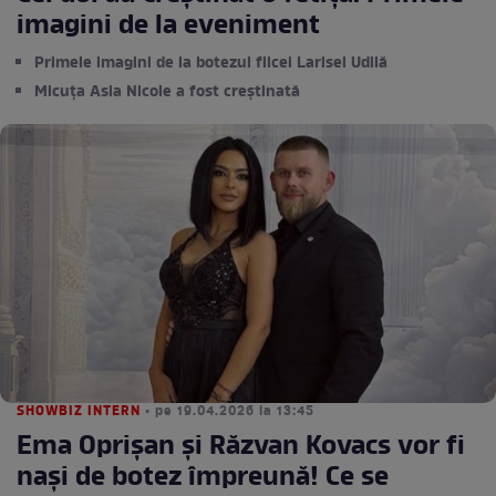
imagini de la eveniment
Primele imagini de la botezul fiicei Larisei Udilă
Micuța Asia Nicole a fost creștinată
SHOWBIZ INTERN
• pe 19.04.2026 la 13:45
Ema Oprișan și Răzvan Kovacs vor fi
nași de botez împreună! Ce se