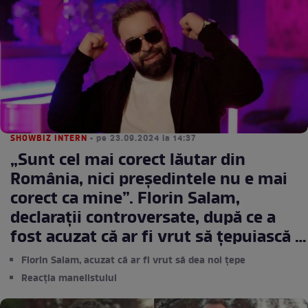
SHOWBIZ INTERN
• pe 23.09.2024 la 14:37
„Sunt cel mai corect lăutar din
România, nici președintele nu e mai
corect ca mine”. Florin Salam,
declarații controversate, după ce a
fost acuzat că ar fi vrut să țepuiască și
alte persoane
Florin Salam, acuzat că ar fi vrut să dea noi țepe
Reacția manelistului