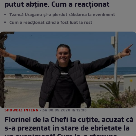
putut abține. Cum a reacționat
Tzancă Uraganu și-a pierdut răbdarea la eveniment
Cum a reacționat când a fost luat la rost
SHOWBIZ INTERN
• pe 06.05.2026 la 12:33
Florinel de la Chefi la cuțite, acuzat că
s-a prezentat în stare de ebrietate la