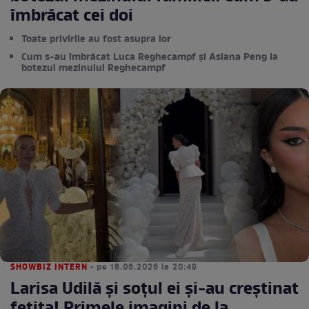
îmbrăcat cei doi
Toate privirile au fost asupra lor
Cum s-au îmbrăcat Luca Reghecampf și Asiana Peng la
botezul mezinului Reghecampf
SHOWBIZ INTERN
• pe 18.06.2026 la 20:49
Larisa Udilă și soțul ei și-au creștinat