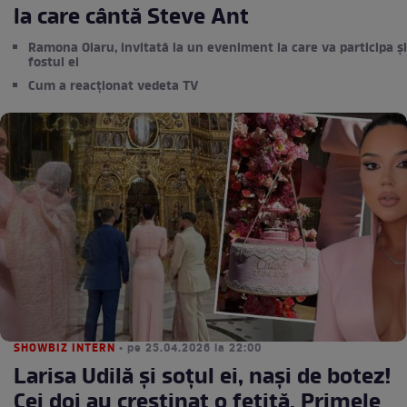
la care cântă Steve Ant
Ramona Olaru, invitată la un eveniment la care va participa și
fostul ei
Cum a reacționat vedeta TV
SHOWBIZ INTERN
• pe 25.04.2026 la 22:00
Larisa Udilă și soțul ei, nași de botez!
Cei doi au creștinat o fetiță. Primele