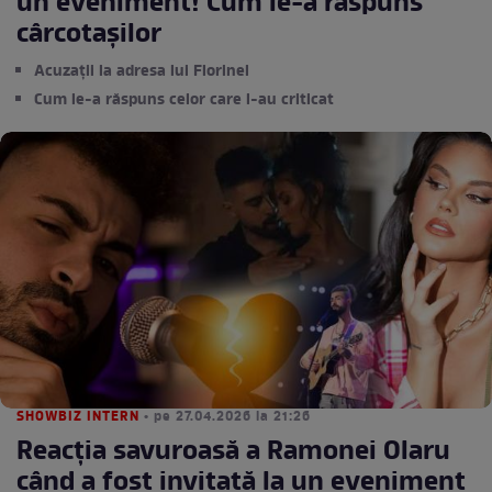
un eveniment! Cum le-a răspuns
cârcotașilor
Acuzații la adresa lui Florinel
Cum le-a răspuns celor care l-au criticat
SHOWBIZ INTERN
• pe 27.04.2026 la 21:26
Reacția savuroasă a Ramonei Olaru
când a fost invitată la un eveniment