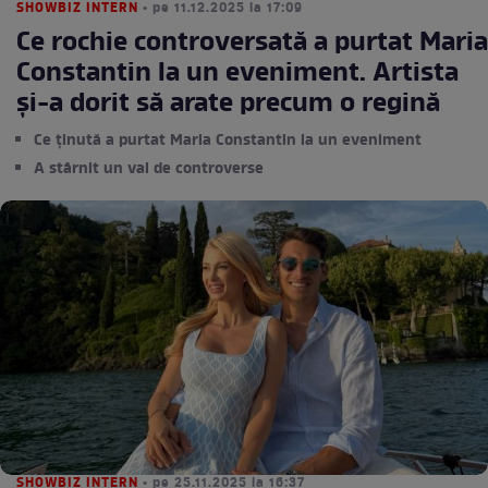
SHOWBIZ INTERN
• pe 11.12.2025 la 17:09
Ce rochie controversată a purtat Maria
Constantin la un eveniment. Artista
și-a dorit să arate precum o regină
Ce ținută a purtat Maria Constantin la un eveniment
A stârnit un val de controverse
SHOWBIZ INTERN
• pe 25.11.2025 la 16:37