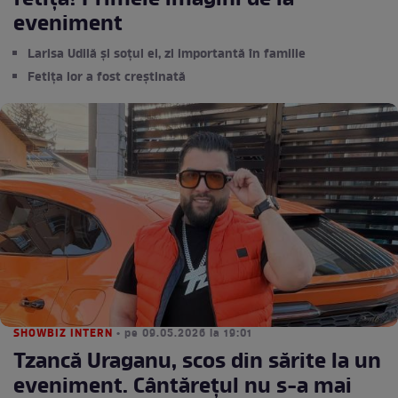
fetița! Primele imagini de la
eveniment
Larisa Udilă și soțul ei, zi importantă în familie
Fetița lor a fost creștinată
SHOWBIZ INTERN
• pe 09.05.2026 la 19:01
Tzancă Uraganu, scos din sărite la un
eveniment. Cântărețul nu s-a mai