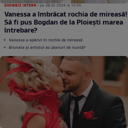
SHOWBIZ INTERN
• pe 09.01.2026 la 10:50
Vanessa a îmbrăcat rochia de mireasă!
Să fi pus Bogdan de la Ploiești marea
întrebare?
Vanessa a apărut în rochie de mireasă
Bruneta și artistul au planuri de nuntă?