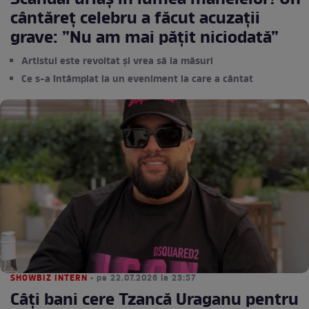
Scandal uriaș în lumea manelelor! Un
cântăreț celebru a făcut acuzații
grave: ”Nu am mai pățit niciodată”
Artistul este revoltat și vrea să ia măsuri
Ce s-a întâmplat la un eveniment la care a cântat
SHOWBIZ INTERN
• pe 22.07.2026 la 23:57
Câți bani cere Tzancă Uraganu pentru