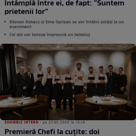
întâmplă între ei, de fapt: ”Suntem
prietenii lor”
Răzvan Kobacs și Ema Oprișan se vor întâlni astăzi la un
eveniment
Cei doi vor boteza împreună un bebeluș
SHOWBIZ INTERN
• pe 27.03.2026 la 15:16
Premieră Chefi la cuțite: doi