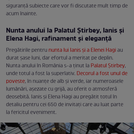
siguranță subiecte care vor fi discutate mult timp de
acum înainte.
Nunta anului la Palatul Știrbey, Ianis și
Elena Hagi, rafinament și eleganță
Pregătirile pentru
nunta lui Ianis și a Elenei Hagi
au
durat șase luni, dar efortul a meritat pe deplin.
Nunta anului în România s-a ținut la
Palatul Știrbey
,
unde totul a fost la superlativ.
Decorul a fost unul de
poveste
, în nuanțe de alb și verde, iar numeroasele
lumânări, așezate cu grijă, au oferit o atmosferă
deosebită. Ianis și Elena Hagi au pregătit totul în
detaliu pentru cei 650 de invitați care au luat parte
la fericitul eveniment.