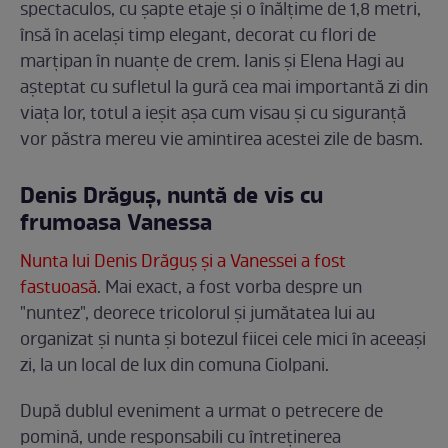
spectaculos, cu șapte etaje și o înălțime de 1,8 metri,
însă în același timp elegant, decorat cu flori de
marțipan în nuanțe de crem. Ianis și Elena Hagi au
așteptat cu sufletul la gură cea mai importantă zi din
viața lor, totul a ieșit așa cum visau și cu siguranță
vor păstra mereu vie amintirea acestei zile de basm.
Denis Drăguș, nuntă de vis cu
frumoasa Vanessa
Nunta lui Denis Drăguș și a Vanessei a fost
fastuoasă
. Mai exact, a fost vorba despre un
"nuntez", deorece tricolorul și jumătatea lui au
organizat și nunta și botezul fiicei cele mici în aceeași
zi, la un local de lux din comuna Ciolpani.
După dublul eveniment a urmat o petrecere de
pomină, unde responsabili cu întreținerea