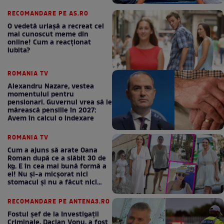
RECOMANDARE PE AS.RO
O vedetă uriașă a recreat cel
mai cunoscut meme din
online! Cum a reacționat
iubita?
ROMANIA TV
Alexandru Nazare, vestea
momentului pentru
pensionari. Guvernul vrea să le
mărească pensiile în 2027:
Avem în calcul o indexare
ROMANIA TV
Cum a ajuns să arate Oana
Roman după ce a slăbit 30 de
kg. E în cea mai bună formă a
ei! Nu și-a micșorat nici
stomacul și nu a făcut nici
Mounjaro / GALERIE FOTO
RECOMANDARE PE ANTENA3.RO
Fostul șef de la Investigații
Criminale, Dacian Vonu, a fost