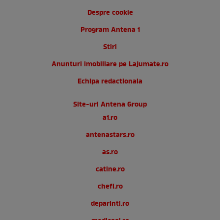
Despre cookie
Program Antena 1
Stiri
Anunturi imobiliare pe Lajumate.ro
Echipa redactionala
Site-uri Antena Group
a1.ro
antenastars.ro
as.ro
catine.ro
chefi.ro
deparinti.ro