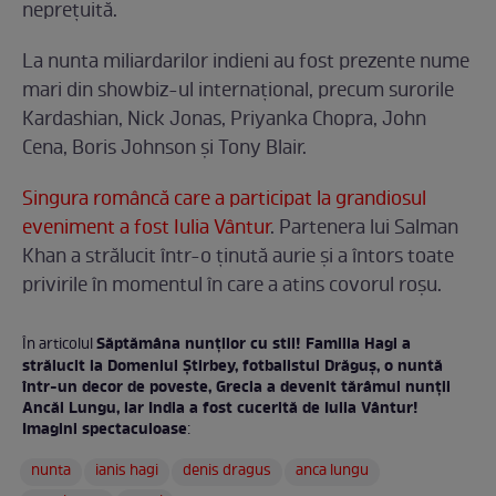
neprețuită.
La nunta miliardarilor indieni au fost prezente nume
mari din showbiz-ul internațional, precum surorile
Kardashian, Nick Jonas, Priyanka Chopra, John
Cena, Boris Johnson și Tony Blair.
Singura româncă care a participat la grandiosul
eveniment a fost Iulia Vântur
. Partenera lui Salman
Khan a strălucit într-o ținută aurie și a întors toate
privirile în momentul în care a atins covorul roșu.
Săptămâna nunților cu stil! Familia Hagi a
În articolul
strălucit la Domeniul Știrbey, fotbalistul Drăguș, o nuntă
într-un decor de poveste, Grecia a devenit tărâmul nunții
Ancăi Lungu, iar India a fost cucerită de Iulia Vântur!
Imagini spectaculoase
:
nunta
ianis hagi
denis dragus
anca lungu