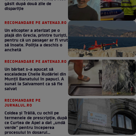
găsit după două zile de
dispariţie
RECOMANDARE PE ANTENA3.RO
Un elicopter a aterizat pe o
plajă din Grecia, printre turiști,
pentru că un pasager ar fi vrut
să înoate. Poliția a deschis o
anchetă
RECOMANDARE PE ANTENA3.RO
Un bărbat s-a apucat să
escaladeze Cheile Rudăriei din
Munții Banatului în papuci. A
sunat la Salvamont ca să fie
salvat
RECOMANDARE PE
JURNALUL.RO
Coldea și Trăilă, cu ochii pe
termenele de prescripție, după
ce Curtea de Apel a dat „undă
verde” pentru începerea
procesului în dosarul