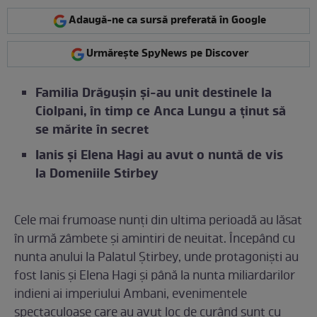
Adaugă-ne ca sursă preferată în Google
Urmărește SpyNews pe Discover
Familia Drăgușin și-au unit destinele la
Ciolpani, în timp ce Anca Lungu a ținut să
se mărite în secret
Ianis și Elena Hagi au avut o nuntă de vis
la Domeniile Stirbey
Cele mai frumoase nunți din ultima perioadă au lăsat
în urmă zâmbete și amintiri de neuitat. Începând cu
nunta anului la Palatul Știrbey, unde protagoniști au
fost Ianis și Elena Hagi și până la nunta miliardarilor
indieni ai imperiului Ambani, evenimentele
spectaculoase care au avut loc de curând sunt cu