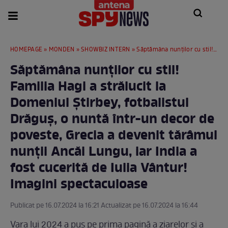
HOMEPAGE
»
MONDEN
»
SHOWBIZ INTERN
» Săptămâna nunților cu stil! Familia Hagi a strălucit la Domeniul Știrbey, fotbalistul Drăguș, o nuntă într-un decor de poveste, Grecia a devenit tărâmul nunții Ancăi Lungu, iar India a fost cucerită de Iulia Vântur! Imagini spectaculoase
Săptămâna nunților cu stil!
Familia Hagi a strălucit la
Domeniul Știrbey, fotbalistul
Drăguș, o nuntă într-un decor de
poveste, Grecia a devenit tărâmul
nunții Ancăi Lungu, iar India a
fost cucerită de Iulia Vântur!
Imagini spectaculoase
Publicat pe 16.07.2024 la 16:21 Actualizat pe 16.07.2024 la 16:44
Vara lui 2024 a pus pe prima pagină a ziarelor și a