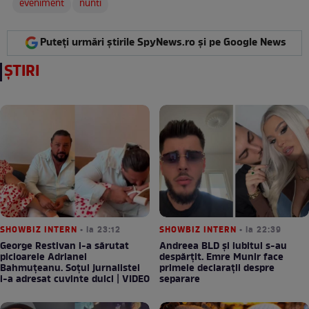
eveniment
nunti
Puteți urmări știrile SpyNews.ro și pe Google News
ȘTIRI
SHOWBIZ INTERN
• la 23:12
SHOWBIZ INTERN
• la 22:39
George Restivan i-a sărutat
Andreea BLD și iubitul s-au
picioarele Adrianei
despărțit. Emre Munir face
Bahmuțeanu. Soțul jurnalistei
primele declarații despre
i-a adresat cuvinte dulci | VIDEO
separare