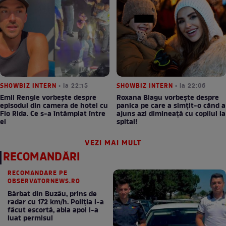
SHOWBIZ INTERN
• la 22:15
SHOWBIZ INTERN
• la 22:06
Emil Rengle vorbește despre
Roxana Blagu vorbește despre
episodul din camera de hotel cu
panica pe care a simțit-o când a
Flo Rida. Ce s-a întâmplat între
ajuns azi dimineață cu copilul la
ei
spital!
VEZI MAI MULT
RECOMANDĂRI
RECOMANDARE PE
OBSERVATORNEWS.RO
Bărbat din Buzău, prins de
radar cu 172 km/h. Poliţia i-a
făcut escortă, abia apoi i-a
luat permisul