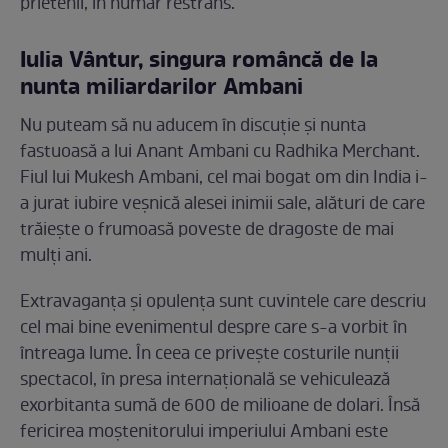
prietenii, în număr restrâns.
Iulia Vântur, singura româncă de la
nunta miliardarilor Ambani
Nu puteam să nu aducem în discuție și nunta
fastuoasă a lui Anant Ambani cu Radhika Merchant.
Fiul lui Mukesh Ambani, cel mai bogat om din India i-
a jurat iubire veșnică alesei inimii sale, alături de care
trăiește o frumoasă poveste de dragoste de mai
mulți ani.
Extravaganța și opulența sunt cuvintele care descriu
cel mai bine evenimentul despre care s-a vorbit în
întreaga lume. În ceea ce privește costurile nunții
spectacol, în presa internațională se vehiculează
exorbitanta sumă de 600 de milioane de dolari. Însă
fericirea moștenitorului imperiului Ambani este