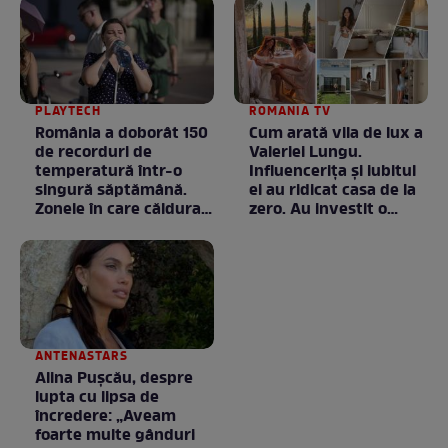
PLAYTECH
ROMANIA TV
România a doborât 150
Cum arată vila de lux a
de recorduri de
Valeriei Lungu.
temperatură într-o
Influencerița și iubitul
singură săptămână.
ei au ridicat casa de la
Zonele în care căldura a
zero. Au investit o
ajuns la valori
avere în ea, dar fiecare
neobișnuite
bănuț a meritat. E mai
ceva ca în filme! /
GALERIE FOTO
ANTENASTARS
Alina Pușcău, despre
lupta cu lipsa de
încredere: „Aveam
foarte multe gânduri