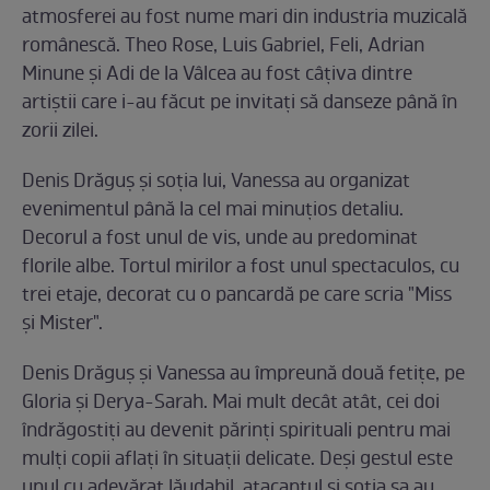
atmosferei au fost nume mari din industria muzicală
românescă. Theo Rose, Luis Gabriel, Feli, Adrian
Minune și Adi de la Vâlcea au fost câțiva dintre
artiștii care i-au făcut pe invitați să danseze până în
zorii zilei.
Denis Drăguș și soția lui, Vanessa au organizat
evenimentul până la cel mai minuțios detaliu.
Decorul a fost unul de vis, unde au predominat
florile albe. Tortul mirilor a fost unul spectaculos, cu
trei etaje, decorat cu o pancardă pe care scria "Miss
și Mister".
Denis Drăguș și Vanessa au împreună două fetițe, pe
Gloria și Derya-Sarah. Mai mult decât atât, cei doi
îndrăgostiți au devenit părinți spirituali pentru mai
mulți copii aflați în situații delicate. Deși gestul este
unul cu adevărat lăudabil, atacantul și soția sa au