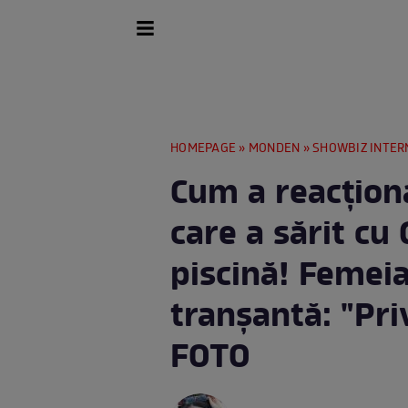
HOMEPAGE
»
MONDEN
»
SHOWBIZ INTER
Cum a reacționa
care a sărit cu
piscină! Femeia
tranșantă: "Priv
FOTO