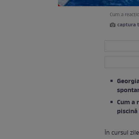
Cum a reacțio
captura t
Georgia
sponta
Cum a r
piscină
În cursul zil