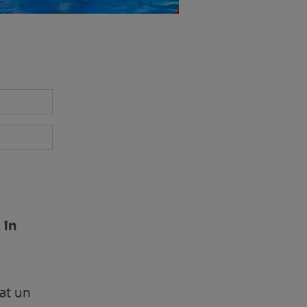
 în
lat un