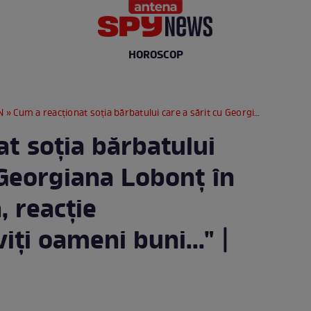
HOROSCOP
N
» Cum a reacționat soția bărbatului care a sărit cu Georgiana Lobonț în piscină! Femeia, reacție tranșantă: "Priviți oameni buni..." | FOTO
t soția bărbatului
 Georgiana Lobonț în
, reacție
iți oameni buni..." |