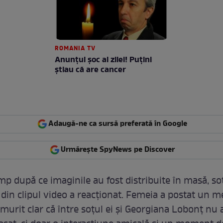
ROMANIA TV
Anunţul şoc al zilei! Puţini
ştiau că are cancer
Adaugă-ne ca sursă preferată în Google
Urmărește SpyNews pe Discover
mp după ce imaginile au fost distribuite în masă, so
 din clipul video a reacționat. Femeia a postat un me
ămurit clar că între soțul ei și Georgiana Lobonț nu 