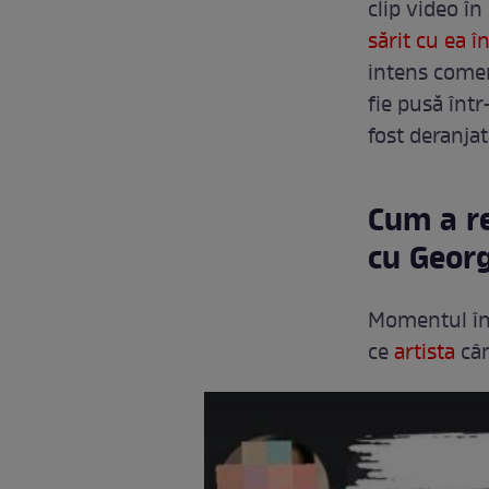
clip video î
sărit cu ea î
intens comen
fie pusă într
fost deranjat
Cum a re
cu Georg
Momentul în 
ce
artista
cân