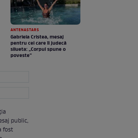
ANTENASTARS
Gabriela Cristea, mesaj
pentru cei care îi judecă
silueta: „Corpul spune o
poveste”
ția
saj public,
a fost