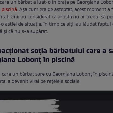
n care un bărbat a luat-o în brațe pe Georgiana Lobo
n piscină
. Așa cum era de așteptat, acest moment a f
tat. Unii au considerat că artista nu ar trebui să p
-o astfel de situație, în timp ce alții au lăudat faptul
ă și că nu s-a supărat.
acționat soția bărbatului care a s
iana Lobonț în piscină
care un bărbat sare cu Georgiana Lobonț în piscină
ta, a devenit viral pe rețelele sociale.