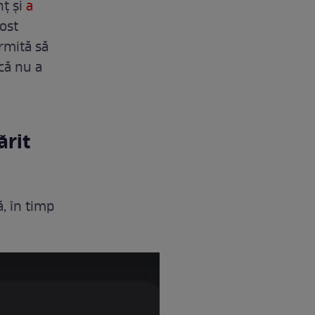
nț și
a
ost
ermită să
 că nu a
ărit
, în timp