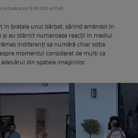
45 Actualizat pe 19.08.2025 la 10:45
 în brațele unui bărbat, sărind amândoi în
le și au stârnit numeroase reacții în mediul
 rămas indiferenți se numără chiar soția
despre momentul considerat de mulți ca
e adevărul din spatele imaginilor.