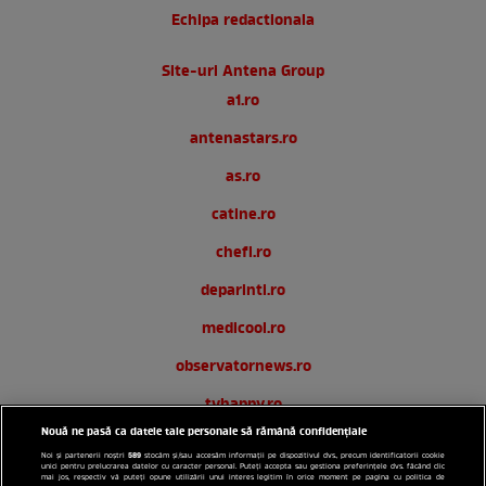
Echipa redactionala
Site-uri Antena Group
a1.ro
antenastars.ro
as.ro
catine.ro
chefi.ro
deparinti.ro
medicool.ro
observatornews.ro
tvhappy.ro
Nouă ne pasă ca datele tale personale să rămână confidențiale
useit.ro
589
Noi și partenerii noștri
stocăm și/sau accesăm informații pe dispozitivul dvs., precum identificatorii cookie
unici pentru prelucrarea datelor cu caracter personal. Puteți accepta sau gestiona preferințele dvs. făcând clic
zutv.ro
mai jos, respectiv vă puteți opune utilizării unui interes legitim în orice moment pe pagina cu politica de