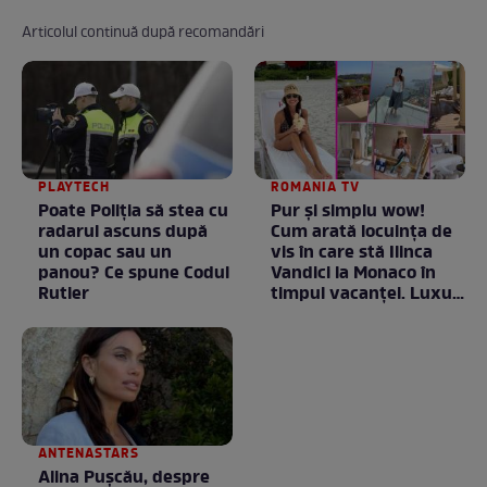
Articolul continuă după recomandări
PLAYTECH
ROMANIA TV
Poate Poliția să stea cu
Pur și simplu wow!
radarul ascuns după
Cum arată locuința de
un copac sau un
vis în care stă Ilinca
panou? Ce spune Codul
Vandici la Monaco în
Rutier
timpul vacanței. Luxul
e în starea lui pură.
Totul arată ca în filme!
/ GALERIE FOTO
ANTENASTARS
Alina Pușcău, despre