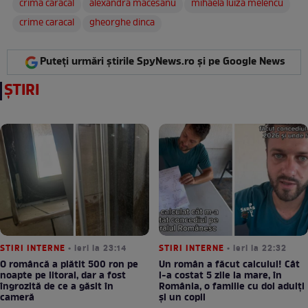
crima caracal
alexandra macesanu
mihaela luiza melencu
crime caracal
gheorghe dinca
Puteți urmări știrile SpyNews.ro și pe Google News
ȘTIRI
STIRI INTERNE
• ieri la 23:14
STIRI INTERNE
• ieri la 22:32
O româncă a plătit 500 ron pe
Un român a făcut calculul! Cât
noapte pe litoral, dar a fost
l-a costat 5 zile la mare, în
îngrozită de ce a găsit în
România, o familie cu doi adulți
cameră
și un copil