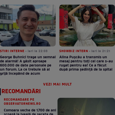
STIRI INTERNE
• ieri la 22:03
SHOWBIZ INTERN
• ieri la 21:21
George Buhnici trage un semnal
Alina Pușcău a transmis un
de alarmă! A găsit aproape
mesaj pentru toți cei care s-au
600.000 de date personale pe
rugat pentru ea! Ce a făcut
un forum. La ce trebuie să ai
după prima ședință de la spital
grijă începând de acum
VEZI MAI MULT
RECOMANDĂRI
RECOMANDARE PE
OBSERVATORNEWS.RO
Comoara veche de 1.700 de ani
scoasă la iveală de seceta de