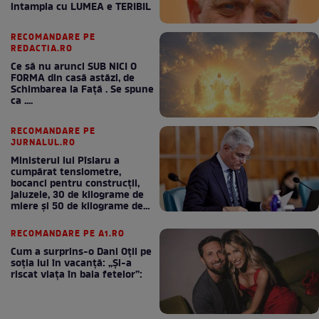
intampla cu LUMEA e TERIBIL
RECOMANDARE PE
REDACTIA.RO
Ce să nu arunci SUB NICI O
FORMA din casă astăzi, de
Schimbarea la Față . Se spune
ca ....
RECOMANDARE PE
JURNALUL.RO
Ministerul lui Pîslaru a
cumpărat tensiometre,
bocanci pentru construcții,
jaluzele, 30 de kilograme de
miere și 50 de kilograme de
cafea
RECOMANDARE PE A1.RO
Cum a surprins-o Dani Oțil pe
soția lui în vacanță: „Și-a
riscat viața în baia fetelor”: