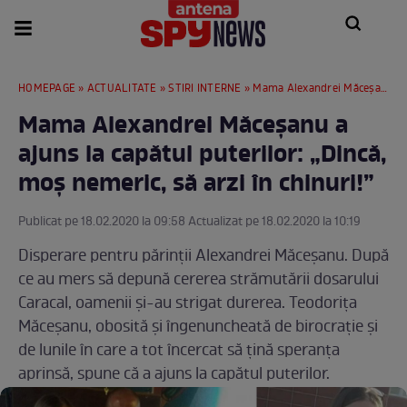
HOMEPAGE
»
ACTUALITATE
»
STIRI INTERNE
» Mama Alexandrei Măceșanu a ajuns la capătul puterilor: „Dincă, moș nemeric, să arzi în chinuri!”
Mama Alexandrei Măceșanu a
ajuns la capătul puterilor: „Dincă,
moș nemeric, să arzi în chinuri!”
Publicat pe 18.02.2020 la 09:58 Actualizat pe 18.02.2020 la 10:19
Disperare pentru părinții Alexandrei Măceșanu. După
ce au mers să depună cererea strămutării dosarului
Caracal, oamenii și-au strigat durerea. Teodorița
Măceșanu, obosită și îngenuncheată de birocrație și
de lunile în care a tot încercat să țină speranța
aprinsă, spune că a ajuns la capătul puterilor.