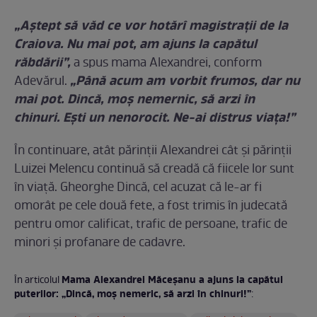
„Aştept să văd ce vor hotărî magistraţii de la
Craiova. Nu mai pot, am ajuns la capătul
răbdării”,
a spus mama Alexandrei, conform
„Până acum am vorbit frumos, dar nu
Adevărul.
mai pot. Dincă, moş nemernic, să arzi în
chinuri. Eşti un nenorocit. Ne-ai distrus viaţa!”
În continuare, atât părinții Alexandrei cât și părinții
Luizei Melencu continuă să creadă că fiicele lor sunt
în viață. Gheorghe Dincă, cel acuzat că le-ar fi
omorât pe cele două fete, a fost trimis în judecată
pentru omor calificat, trafic de persoane, trafic de
minori și profanare de cadavre.
Mama Alexandrei Măceșanu a ajuns la capătul
În articolul
puterilor: „Dincă, moș nemeric, să arzi în chinuri!”
: