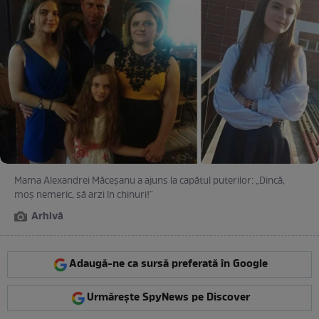
Mama Alexandrei Măceșanu a ajuns la capătul puterilor: „Dincă,
moș nemeric, să arzi în chinuri!”
Arhivă
Adaugă-ne ca sursă preferată în Google
Urmărește SpyNews pe Discover