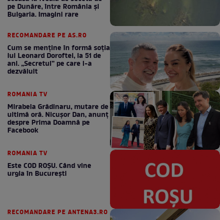
pe Dunăre, între România şi
Bulgaria. Imagini rare
RECOMANDARE PE AS.RO
Cum se menţine în formă soţia
lui Leonard Doroftei, la 51 de
ani. „Secretul” pe care l-a
dezvăluit
ROMANIA TV
Mirabela Grădinaru, mutare de
ultimă oră. Nicuşor Dan, anunţ
despre Prima Doamnă pe
Facebook
ROMANIA TV
Este COD ROŞU. Când vine
urgia în Bucureşti
RECOMANDARE PE ANTENA3.RO