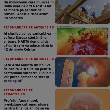
Un moldovean care muncea în
Italia doar de o zi a fost lăsat
să moară pe şantier de 6
români. Aceștia riscă acum
închisoarea
RECOMANDARE PE ANTENA3.RO
Al cincilea val de caniculă va
sufoca Europa săptămâna
viitoare. HARTA domului de
căldură care va aduce până la
42 de grade Celsius
RECOMANDARE PE ANTENA3.RO
Șefa ANM anunță un nou val
de caniculă și furtuni pentru
săptămâna viitoare: „Ploile nu
vor putea compensa seceta
pedologică”
RECOMANDARE PE
REDACTIA.RO
Profetul Apocalipsei,
previziune cutremuratoare
pentru final de an. Ce se va