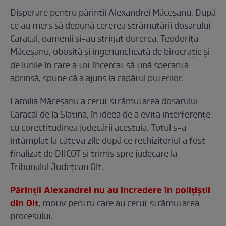
Disperare pentru părinții Alexandrei Măceșanu. După
ce au mers să depună cererea strămutării dosarului
Caracal, oamenii și-au strigat durerea. Teodorița
Măceșanu, obosită și îngenuncheată de birocrație și
de lunile în care a tot încercat să țină speranța
aprinsă, spune că a ajuns la capătul puterilor.
Familia Măceșanu a cerut strămutarea dosarului
Caracal de la Slatina, în ideea de a evita interferențe
cu corectitudinea judecării acestuia. Totul s-a
întâmplat la câteva zile după ce rechizitoriul a fost
finalizat de DIICOT și trimis spre judecare la
Tribunalul Județean Olt.
Părinții Alexandrei nu au încredere în polițiștii
din Olt
, motiv pentru care au cerut strămutarea
procesului.