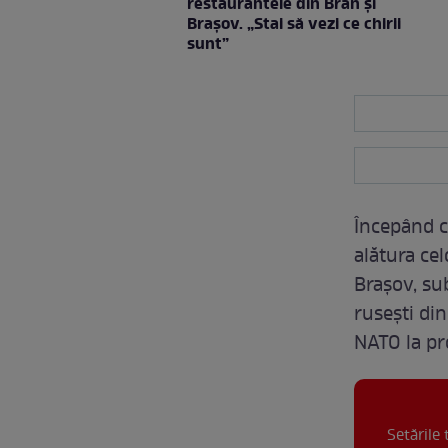
restaurantele din Bran şi
Braşov. „Stai să vezi ce chirii
sunt”
Începând c
alătura cel
Brașov, su
rusești din
NATO la pr
Setările