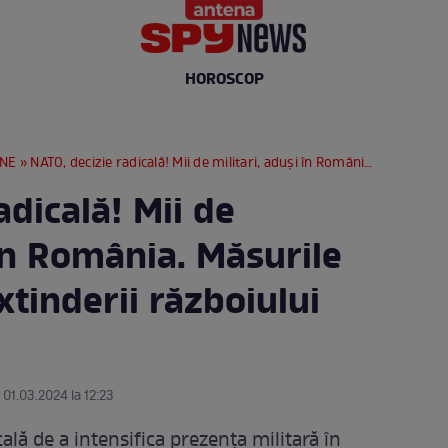
HOROSCOP
RNE
» NATO, decizie radicală! Mii de militari, aduși în România. Măsurile luate în cazul extinderii războiului din Ucraina
adicală! Mii de
 în România. Măsurile
xtinderii războiului
 01.03.2024 la 12:23
ală de a intensifica prezența militară în