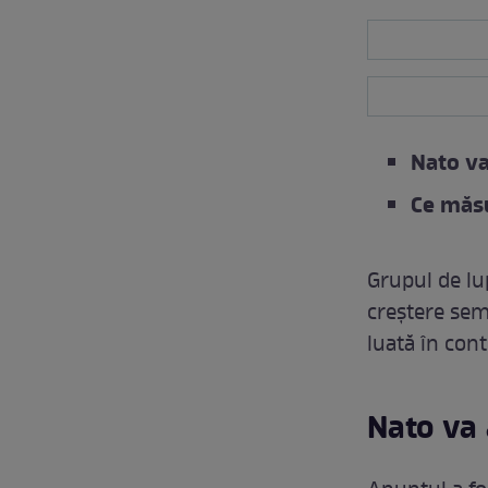
Nato va
Ce măsu
Grupul de lu
creștere semn
luată în cont
Nato va 