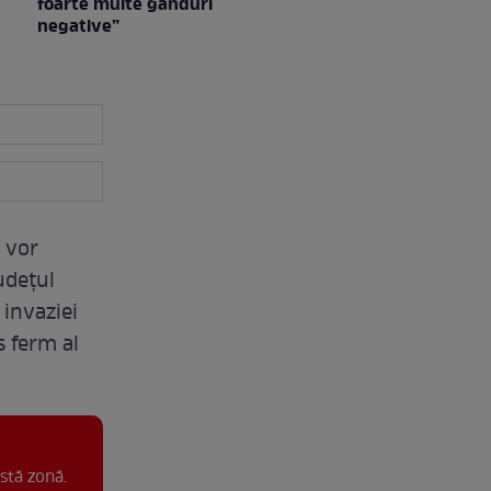
foarte multe gânduri
negative”
 vor
udețul
invaziei
s ferm al
stă zonă.