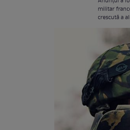
Anunțul a fo
militar franc
crescută a al