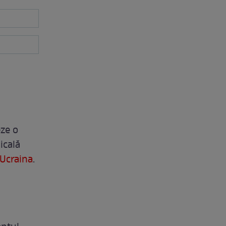
eze o
icală
 Ucraina
.