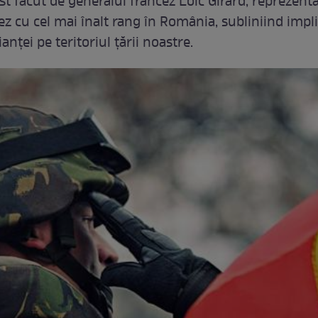
st făcut de generalul francez Loic Girard, reprezent
ez cu cel mai înalt rang în România, subliniind impl
ianței pe teritoriul țării noastre.