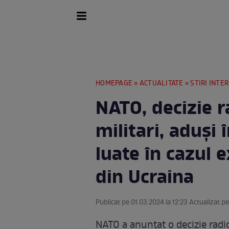
HOMEPAGE
»
ACTUALITATE
»
STIRI INTE
NATO, decizie r
militari, aduși
luate în cazul e
din Ucraina
Publicat pe 01.03.2024 la 12:23 Actualizat pe
NATO a anunțat o decizie radic