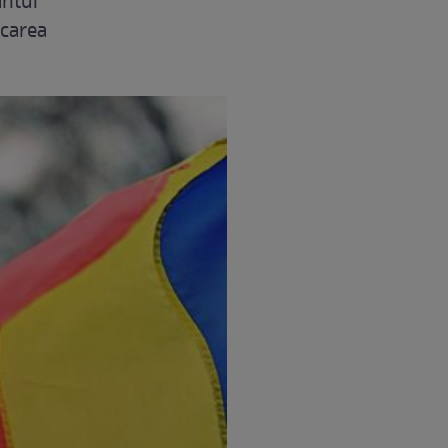
antul
icarea