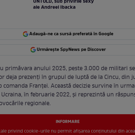
UNTOLD, sub privirile sexy
ale Andreei Ibacka
Adaugă-ne ca sursă preferată în Google
Urmărește SpyNews pe Discover
u primăvara anului 2025, peste 3.000 de militari se
or deja prezenți în grupul de luptă de la Cincu, din j
b comanda Franței. Această decizie survine în urma 
 Ucraina, în februarie 2022, și reprezintă un răspun
ovocările regionale.
INFORMARE
 tale privind cookie-urile nu permit afișarea conținutului din acea