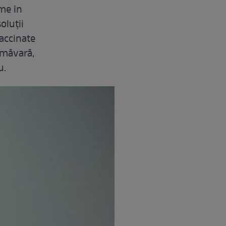
me în
oluții
accinate
rimăvară,
u.