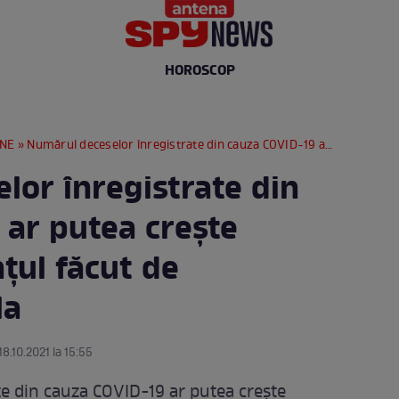
HOROSCOP
RNE
» Numărul deceselor înregistrate din cauza COVID-19 ar putea crește alarmant. Anunțul făcut de Alexandru Rafila
lor înregistrate din
 ar putea crește
țul făcut de
la
18.10.2021 la 15:55
e din cauza COVID-19 ar putea crește