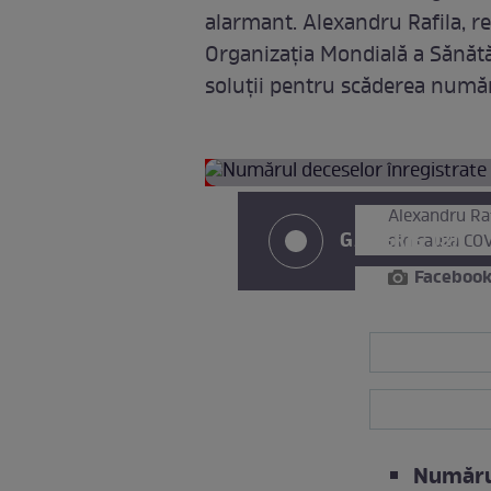
alarmant. Alexandru Rafila, 
Organizația Mondială a Sănătăț
soluții pentru scăderea numă
Alexandru Raf
GALERIE (3)
din cauza CO
Faceboo
Numărul