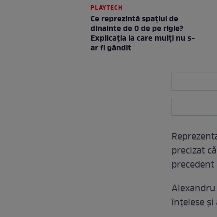
PLAYTECH
Ce reprezintă spaţiul de
dinainte de 0 de pe rigle?
Explicaţia la care mulţi nu s-
ar fi gândit
Reprezent
precizat c
precedent 
Alexandru R
înțelese și