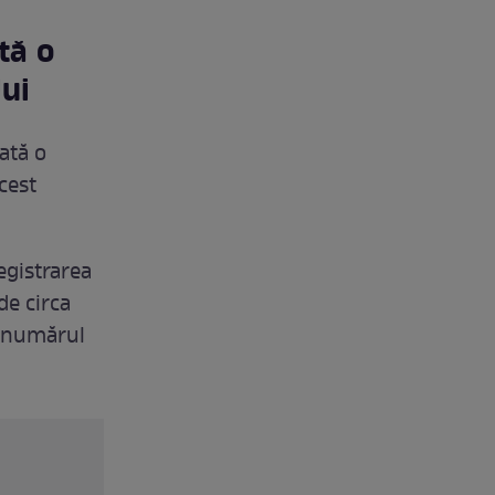
tă o
ui
ată o
cest
egistrarea
de circa
a numărul