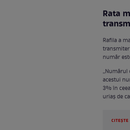
Rata m
transm
Rafila a m
transmiter
număr este
,,Numărul 
acestui nu
3% în ceea
uriaș de ca
CITEȘTE 