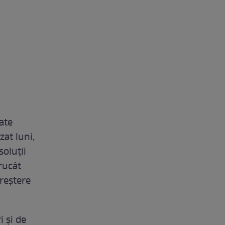
ate
zat luni,
soluții
rucât
creștere
 și de