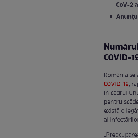
CoV-2 a
Anunțul
Numărul 
COVID-19
România se a
COVID-19
, r
în cadrul unu
pentru scăde
există o legă
al infectărilor
„Preocuparea